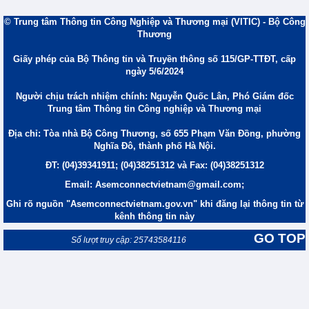
© Trung tâm Thông tin Công Nghiệp và Thương mại (VITIC) - Bộ Công
Thương
Giấy phép của Bộ Thông tin và Truyền thông số 115/GP-TTĐT, cấp
ngày 5/6/2024
Người chịu trách nhiệm chính: Nguyễn Quốc Lân, Phó Giám đốc
Trung tâm Thông tin Công nghiệp và Thương mại
Địa chỉ: Tòa nhà Bộ Công Thương, số 655 Phạm Văn Đồng, phường
Nghĩa Đô, thành phố Hà Nội.
ĐT: (04)39341911; (04)38251312 và Fax: (04)38251312
Email: Asemconnectvietnam@gmail.com;
Ghi rõ nguồn "Asemconnectvietnam.gov.vn" khi đăng lại thông tin từ
kênh thông tin này
GO TOP
Số lượt truy cập: 25743584116