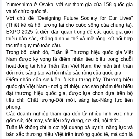
Yumeshima ở Osaka, với sự tham gia của 158 quốc gia
và tổ chức quốc tế.
Với chủ đề “Designing Future Society for Our Lives”
(Thiết kế xã hội tương lai cho cuộc sống của chúng ta),
EXPO 2025 là diễn đàn quan trọng để các quốc gia giới
thiệu bản sắc, khẳng định vị thế và mở rộng kết nối hợp
tác trên quy mô toàn cầu.
Trong bối cảnh đó, Tuần lễ Thương hiệu quốc gia Việt
Nam được kỳ vọng là điểm nhấn tiêu biểu trong chuỗi
hoạt động tại Nhà Triển lãm Việt Nam, thể hiện tinh thần
đổi mới, sáng tạo và hội nhập sâu rộng của quốc gia.
Điểm nhấn của sự kiện là Khu trưng bày Thương hiệu
quốc gia Việt Nam - nơi giới thiệu các sản phẩm tiêu biểu
đạt thương hiệu quốc gia, được lựa chọn dựa trên bộ
tiêu chí: Chất lượng-Đổi mới, sáng tạo-Năng lực tiên
phong.
Các doanh nghiệp tham gia đến từ nhiều lĩnh vực như
gốm sứ, dệt may, vật liệu xây dựng, cơ khí, nội thất...
Tuần lễ không chỉ là cơ hội quảng bá uy tín, năng lực và
bản sắc thương hiệu Việt trên trường quốc tế, mà còn là