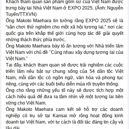
Khách tham quan sản phẩm gốm sứ của Việt Nam được
trưng bày tại Nhà Việt Nam ở EXPO 2025. (Ảnh: Nguyễn
Tuyến/TTXVN)
Ông Makoto Maehara tin tưởng rằng EXPO 2025 sẽ là
“sân chơi thử nghiệm cho một xã hội tương lai,” nơi các
quốc gia trên khắp thế giới cùng hợp tác để giải quyết
những thách thức phía trước.
Ông Makoto Maehara bày tỏ ấn tượng với Nhà triển lãm
Việt Nam với chủ đề "Cùng nhau xây dựng tương lai của
Việt Nam."
Tại đây, khách tham quan sẽ được trải nghiệm các cuộc
triển lãm nêu bật sự chung sống của 54 dân tộc Việt
Nam, mỗi dân tộc có ngôn ngữ, văn hóa và phong tục
riêng, cùng với các buổi biểu diễn múa rối truyền thống.
Ông cho rằng những yếu tố này sẽ được tích hợp một
cách hiệu quả để đưa ra tầm nhìn về một tương lai bền
vững cho Việt Nam.
Ông Makoto Maehara cam kết sẽ hỗ trợ các doanh
nghiệp có trụ sở tại Kansai mở rộng hoạt động kinh
doanh tại Việt Nam, với tư cách là đối tác đáng tin cậy và
lâu dài.