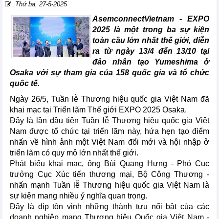
Thứ ba, 27-5-2025
AsemconnectVietnam -
EXPO
2025 là một trong ba sự kiện
toàn cầu lớn nhất thế giới, diễn
ra từ ngày 13/4 đến 13/10 tại
đảo nhân tạo Yumeshima ở
Osaka với sự tham gia của 158 quốc gia và tổ chức
quốc tế.
Ngày 26/5, Tuần lễ Thương hiệu quốc gia Việt Nam đã
khai mạc tại Triển lãm Thế giới EXPO 2025 Osaka.
Đây là lần đầu tiên Tuần lễ Thương hiệu quốc gia Việt
Nam được tổ chức tại triển lãm này, hứa hẹn tạo điểm
nhấn về hình ảnh một Việt Nam đổi mới và hội nhập ở
triển lãm có quy mô lớn nhất thế giới.
Phát biểu khai mạc, ông Bùi Quang Hưng - Phó Cục
trưởng Cục Xúc tiến thương mại, Bộ Công Thương -
nhấn mạnh Tuần lễ Thương hiệu quốc gia Việt Nam là
sự kiện mang nhiều ý nghĩa quan trọng.
Đây là dịp tôn vinh những thành tựu nổi bật của các
doanh nghiệp mang Thương hiệu Quốc gia Việt Nam -