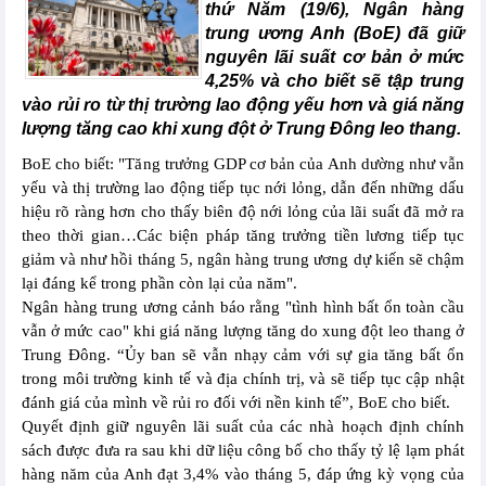
thứ Năm (19/6), Ngân hàng
trung ương Anh (BoE) đã giữ
nguyên lãi suất cơ bản ở mức
4,25% và cho biết sẽ tập trung
vào rủi ro từ thị trường lao động yếu hơn và giá năng
lượng tăng cao khi xung đột ở Trung Đông leo thang.
BoE cho biết: "Tăng trưởng GDP cơ bản của Anh dường như vẫn
yếu và thị trường lao động tiếp tục nới lỏng, dẫn đến những dấu
hiệu rõ ràng hơn cho thấy biên độ nới lỏng của lãi suất đã mở ra
theo thời gian…Các biện pháp tăng trưởng tiền lương tiếp tục
giảm và như hồi tháng 5, ngân hàng trung ương dự kiến sẽ chậm
lại đáng kể trong phần còn lại của năm".
Ngân hàng trung ương cảnh báo rằng "tình hình bất ổn toàn cầu
vẫn ở mức cao" khi giá năng lượng tăng do xung đột leo thang ở
Trung Đông. “Ủy ban sẽ vẫn nhạy cảm với sự gia tăng bất ổn
trong môi trường kinh tế và địa chính trị, và sẽ tiếp tục cập nhật
đánh giá của mình về rủi ro đối với nền kinh tế”, BoE cho biết.
Quyết định giữ nguyên lãi suất của các nhà hoạch định chính
sách được đưa ra sau khi dữ liệu công bố cho thấy tỷ lệ lạm phát
hàng năm của Anh đạt 3,4% vào tháng 5, đáp ứng kỳ vọng của