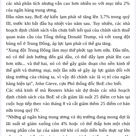
các nhà phân tích nhưng vẫn cao hơn nhiều so với mục tiêu 2%
của ngân hàng trung ương.
Đầu năm nay, BoE dự kiến lạm phát sẽ tăng lên 3,7% trong quý
III, trước khi bắt đầu hạ nhiệt vào năm sau. Tuy nhiên, các nhà
hoạch định chính sách vẫn chưa biết kết quả của chính sách thuế
quan toàn cầu của Tổng thống Donald Trump, và với xung đột
bùng nổ ở Trung Đông, áp lực lạm phát có thể gia tăng.
“Xung đột Trung Đông làm mọi thứ phức tạp hơn nữa. Đầu tiên,
nó có thể ảnh hưởng đến giá dầu, có thể đẩy lạm phát lên cao
hơn nữa... và thứ hai, nó có thể gây gián đoạn cho nền kinh tế
thế giới và thương mại, một lần nữa sẽ gây áp lực giảm đối với
tăng trưởng của chúng ta, vì vậy đó chính xác là vị trí của ngân
hàng hiện tại”, John Gieve, cựu Phó thống đốc BoE cho biết.
Các nhà kinh tế mà Reuters khảo sát dự đoán các nhà hoạch
định chính sách của BoE sẽ cắt giảm lãi suất 25 điểm cơ bản tại
cuộc họp tiếp theo vào tháng 8 và cắt giảm thêm 25 điểm cơ bản
nữa trong quý IV.
“Những gì ngân hàng trung ương và thị trường đang mong đợi là
lãi suất sẽ giảm xuống còn 4% hoặc có thể thấp hơn một chút
trong phần còn lại của năm trừ khi có một diễn biến thực sự lớn