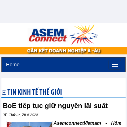
Home
Thứ ba, 11-8-2026 -
0:13
GMT+7
TIN KINH TẾ THẾ GIỚI
BoE tiếp tục giữ nguyên lãi suất
Thứ tư, 25-6-2025
AsemconnectVietnam -
Hôm