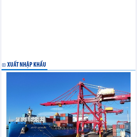
báo sẽ tăng tốc
Chỉ số PMI của Thổ Nhĩ Kỳ giảm nhẹ
Hoạt động sản xuất tại Ý vẫn sụt giảm
Xung đột ở Trung Đông có nguy cơ làm trầm trọng thêm áp lực
lạm phát
Sản xuất của Tây Ban Nha đã có dấu hiệu tăng trưởng trong
tháng 5
Sản xuất của Nga tăng trưởng trở lại
Niềm tin kinh doanh và tâm lý người tiêu dùng Úc tăng
Hoạt động sản xuất của Na Uy phục hồi trong tháng 5
XUẤT NHẬP KHẨU