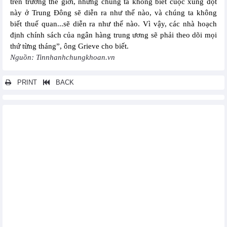
trên trường thế giới, nhưng chúng ta không biết cuộc xung đột
này ở Trung Đông sẽ diễn ra như thế nào, và chúng ta không
biết thuế quan...sẽ diễn ra như thế nào. Vì vậy, các nhà hoạch
định chính sách của ngân hàng trung ương sẽ phải theo dõi mọi
thứ từng tháng”, ông Grieve cho biết.
Nguồn: Tinnhanhchungkhoan.vn
PRINT
BACK
Các tin khác...
Ba lực đẩy âm thầm thay đổi kinh tế thế giới
Giá tiêu dùng tại Trung Quốc giảm tháng thứ tư liên tiếp
Tăng trưởng doanh số bán lẻ tại Anh trong tháng 5 giảm
Xuất khẩu của Trung Quốc sang Mỹ giảm mạnh nhất kể từ năm
2020
Chỉ số PMI sản xuất của Khu vực đồng tiền chung châu Âu tăng
cao
Chỉ số PMI sản xuất của Pháp tăng
WB: Nền kinh tế toàn cầu đang trên đà suy giảm mạnh nhất kể
từ những năm 1960
Giá tiêu dùng tại Mỹ tăng nhẹ trong tháng 5, nhưng lạm phát dự