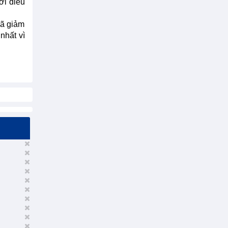
ới điều
đã giảm
nhất vì