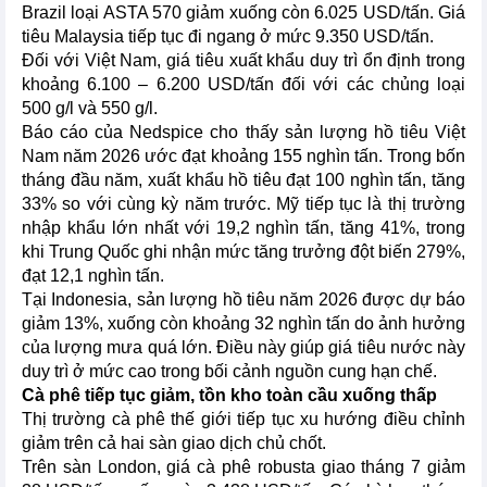
Brazil loại ASTA 570 giảm xuống còn 6.025 USD/tấn. Giá
tiêu Malaysia tiếp tục đi ngang ở mức 9.350 USD/tấn.
Đối với Việt Nam, giá tiêu xuất khẩu duy trì ổn định trong
khoảng 6.100 – 6.200 USD/tấn đối với các chủng loại
500 g/l và 550 g/l.
Báo cáo của Nedspice cho thấy sản lượng hồ tiêu Việt
Nam năm 2026 ước đạt khoảng 155 nghìn tấn. Trong bốn
tháng đầu năm, xuất khẩu hồ tiêu đạt 100 nghìn tấn, tăng
33% so với cùng kỳ năm trước. Mỹ tiếp tục là thị trường
nhập khẩu lớn nhất với 19,2 nghìn tấn, tăng 41%, trong
khi Trung Quốc ghi nhận mức tăng trưởng đột biến 279%,
đạt 12,1 nghìn tấn.
Tại Indonesia, sản lượng hồ tiêu năm 2026 được dự báo
giảm 13%, xuống còn khoảng 32 nghìn tấn do ảnh hưởng
của lượng mưa quá lớn. Điều này giúp giá tiêu nước này
duy trì ở mức cao trong bối cảnh nguồn cung hạn chế.
Cà phê tiếp tục giảm, tồn kho toàn cầu xuống thấp
Thị trường cà phê thế giới tiếp tục xu hướng điều chỉnh
giảm trên cả hai sàn giao dịch chủ chốt.
Trên sàn London, giá cà phê robusta giao tháng 7 giảm