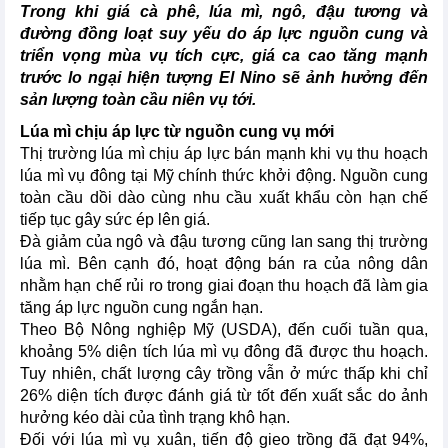
Trong khi giá cà phê, lúa mì, ngô, đậu tương và
đường đồng loạt suy yếu do áp lực nguồn cung và
triển vọng mùa vụ tích cực, giá ca cao tăng mạnh
trước lo ngại hiện tượng El Nino sẽ ảnh hưởng đến
sản lượng toàn cầu niên vụ tới.
Lúa mì chịu áp lực từ nguồn cung vụ mới
Thị trường lúa mì chịu áp lực bán mạnh khi vụ thu hoạch
lúa mì vụ đông tại Mỹ chính thức khởi động. Nguồn cung
toàn cầu dồi dào cùng nhu cầu xuất khẩu còn hạn chế
tiếp tục gây sức ép lên giá.
Đà giảm của ngô và đậu tương cũng lan sang thị trường
lúa mì. Bên cạnh đó, hoạt động bán ra của nông dân
nhằm hạn chế rủi ro trong giai đoạn thu hoạch đã làm gia
tăng áp lực nguồn cung ngắn hạn.
Theo Bộ Nông nghiệp Mỹ (USDA), đến cuối tuần qua,
khoảng 5% diện tích lúa mì vụ đông đã được thu hoạch.
Tuy nhiên, chất lượng cây trồng vẫn ở mức thấp khi chỉ
26% diện tích được đánh giá từ tốt đến xuất sắc do ảnh
hưởng kéo dài của tình trạng khô hạn.
Đối với lúa mì vụ xuân, tiến độ gieo trồng đã đạt 94%,