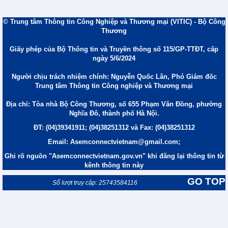
© Trung tâm Thông tin Công Nghiệp và Thương mại (VITIC) - Bộ Công
Thương
Giấy phép của Bộ Thông tin và Truyền thông số 115/GP-TTĐT, cấp
ngày 5/6/2024
Người chịu trách nhiệm chính: Nguyễn Quốc Lân, Phó Giám đốc
Trung tâm Thông tin Công nghiệp và Thương mại
Địa chỉ: Tòa nhà Bộ Công Thương, số 655 Phạm Văn Đồng, phường
Nghĩa Đô, thành phố Hà Nội.
ĐT: (04)39341911; (04)38251312 và Fax: (04)38251312
Email: Asemconnectvietnam@gmail.com;
Ghi rõ nguồn "Asemconnectvietnam.gov.vn" khi đăng lại thông tin từ
kênh thông tin này
GO TOP
Số lượt truy cập: 25743584116