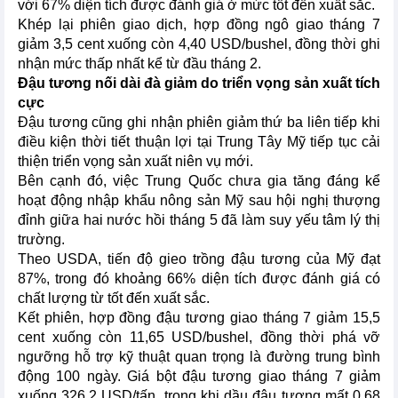
với 67% diện tích được đánh giá ở mức tốt đến xuất sắc.
Khép lại phiên giao dịch, hợp đồng ngô giao tháng 7
giảm 3,5 cent xuống còn 4,40 USD/bushel, đồng thời ghi
nhận mức thấp nhất kể từ đầu tháng 2.
Đậu tương nối dài đà giảm do triển vọng sản xuất tích
cực
Đậu tương cũng ghi nhận phiên giảm thứ ba liên tiếp khi
điều kiện thời tiết thuận lợi tại Trung Tây Mỹ tiếp tục cải
thiện triển vọng sản xuất niên vụ mới.
Bên cạnh đó, việc Trung Quốc chưa gia tăng đáng kể
hoạt động nhập khẩu nông sản Mỹ sau hội nghị thượng
đỉnh giữa hai nước hồi tháng 5 đã làm suy yếu tâm lý thị
trường.
Theo USDA, tiến độ gieo trồng đậu tương của Mỹ đạt
87%, trong đó khoảng 66% diện tích được đánh giá có
chất lượng từ tốt đến xuất sắc.
Kết phiên, hợp đồng đậu tương giao tháng 7 giảm 15,5
cent xuống còn 11,65 USD/bushel, đồng thời phá vỡ
ngưỡng hỗ trợ kỹ thuật quan trọng là đường trung bình
động 100 ngày. Giá bột đậu tương giao tháng 7 giảm
xuống 326,2 USD/tấn, trong khi dầu đậu tương mất 0,68