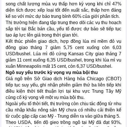
song chất lượng mùa vụ thấp hơn kỳ vọng khi chỉ 47%
diện tích được xếp loại tốt đến xuất sắc, thấp hơn đáng
kể so với mức dự báo trung bình 60% của giới phân tích.
Thị trường hiện đang tập trung theo dõi các vụ thu hoạch
sắp tới tại Bắc bán cầu, yếu tố được dự báo sẽ tiếp tục
tạo áp lực lên giá trong thời gian tới.
Kết thúc phiên giao dịch, hợp đồng lúa mì mềm đỏ vụ
đông giao tháng 7 giảm 5,75 cent xuống còn 6,03
USD/bushel. Lúa mì đỏ cứng Kansas City giao tháng 7
giảm 11 cent xuống 6,35 USD/bushel, trong khi lúa mì vụ
xuân Minneapolis mất 15 cent, còn 6,37 USD/bushel.
Ngô suy yếu trước kỳ vọng vụ mùa bội thu
Giá ngô trên Sở Giao dịch Hàng hóa Chicago (CBOT)
tiếp tục suy yếu, ghi nhận phiên giảm thứ ba liên tiếp khi
điều kiện thời tiết thuận lợi tại khu vực Trung Tây Mỹ
củng cố kỳ vọng về một vụ mùa bội thu.
Ngoài yếu tố thời tiết, thị trường còn chịu tác động từ nhu
cầu nhập khẩu nông sản Mỹ chưa có nhiều cải thiện kể
từ cuộc gặp cấp cao Mỹ - Trung diễn ra vào giữa tháng 5.
Theo USDA, tiến độ gieo trồng ngô tại Mỹ đã đạt 93%,