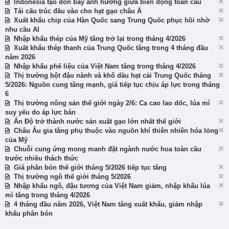
Indonesia tạo đòn bẩy ảnh hưởng giữa biến động toàn cầu
Tái cấu trúc đầu vào cho hạt gạo châu Á
Xuất khẩu chip của Hàn Quốc sang Trung Quốc phục hồi nhờ
nhu cầu AI
Nhập khẩu thép của Mỹ tăng trở lại trong tháng 4/2026
Xuất khẩu thép thanh của Trung Quốc tăng trong 4 tháng đầu
năm 2026
Nhập khẩu phế liệu của Việt Nam tăng trong tháng 4/2026
Thị trường bột đậu nành và khô dầu hạt cải Trung Quốc tháng
5/2026: Nguồn cung tăng mạnh, giá tiếp tục chịu áp lực trong tháng
6
Thị trường nông sản thế giới ngày 2/6: Ca cao lao dốc, lúa mì
suy yếu do áp lực bán
Ấn Độ trở thành nước sản xuất gạo lớn nhất thế giới
Châu Âu gia tăng phụ thuộc vào nguồn khí thiên nhiên hóa lỏng
của Mỹ
Chuỗi cung ứng mong manh đặt ngành nước hoa toàn cầu
trước nhiều thách thức
Giá phân bón thế giới tháng 5/2026 tiếp tục tăng
Thị trường ngô thế giới tháng 5/2026
Nhập khẩu ngô, đậu tương của Việt Nam giảm, nhập khẩu lúa
mì tăng trong tháng 4/2026
4 tháng đầu năm 2026, Việt Nam tăng xuất khẩu, giảm nhập
khẩu phân bón