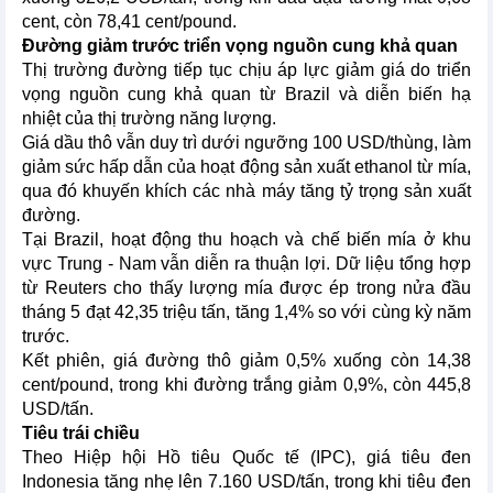
cent, còn 78,41 cent/pound.
Đường giảm trước triển vọng nguồn cung khả quan
Thị trường đường tiếp tục chịu áp lực giảm giá do triển
vọng nguồn cung khả quan từ Brazil và diễn biến hạ
nhiệt của thị trường năng lượng.
Giá dầu thô vẫn duy trì dưới ngưỡng 100 USD/thùng, làm
giảm sức hấp dẫn của hoạt động sản xuất ethanol từ mía,
qua đó khuyến khích các nhà máy tăng tỷ trọng sản xuất
đường.
Tại Brazil, hoạt động thu hoạch và chế biến mía ở khu
vực Trung - Nam vẫn diễn ra thuận lợi. Dữ liệu tổng hợp
từ Reuters cho thấy lượng mía được ép trong nửa đầu
tháng 5 đạt 42,35 triệu tấn, tăng 1,4% so với cùng kỳ năm
trước.
Kết phiên, giá đường thô giảm 0,5% xuống còn 14,38
cent/pound, trong khi đường trắng giảm 0,9%, còn 445,8
USD/tấn.
Tiêu trái chiều
Theo Hiệp hội Hồ tiêu Quốc tế (IPC), giá tiêu đen
Indonesia tăng nhẹ lên 7.160 USD/tấn, trong khi tiêu đen