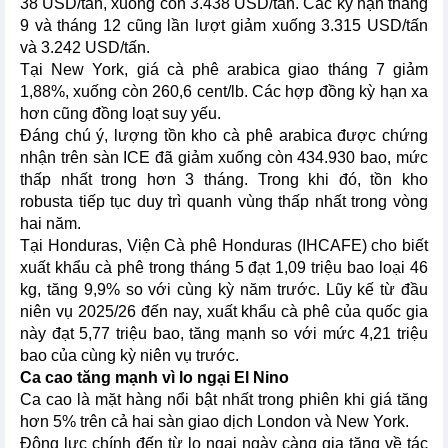
38 USD/tấn, xuống còn 3.438 USD/tấn. Các kỳ hạn tháng
9 và tháng 12 cũng lần lượt giảm xuống 3.315 USD/tấn
và 3.242 USD/tấn.
Tại New York, giá cà phê arabica giao tháng 7 giảm
1,88%, xuống còn 260,6 cent/lb. Các hợp đồng kỳ hạn xa
hơn cũng đồng loạt suy yếu.
Đáng chú ý, lượng tồn kho cà phê arabica được chứng
nhận trên sàn ICE đã giảm xuống còn 434.930 bao, mức
thấp nhất trong hơn 3 tháng. Trong khi đó, tồn kho
robusta tiếp tục duy trì quanh vùng thấp nhất trong vòng
hai năm.
Tại Honduras, Viện Cà phê Honduras (IHCAFE) cho biết
xuất khẩu cà phê trong tháng 5 đạt 1,09 triệu bao loại 46
kg, tăng 9,9% so với cùng kỳ năm trước. Lũy kế từ đầu
niên vụ 2025/26 đến nay, xuất khẩu cà phê của quốc gia
này đạt 5,77 triệu bao, tăng mạnh so với mức 4,21 triệu
bao của cùng kỳ niên vụ trước.
Ca cao tăng mạnh vì lo ngại El Nino
Ca cao là mặt hàng nổi bật nhất trong phiên khi giá tăng
hơn 5% trên cả hai sàn giao dịch London và New York.
Động lực chính đến từ lo ngại ngày càng gia tăng về tác