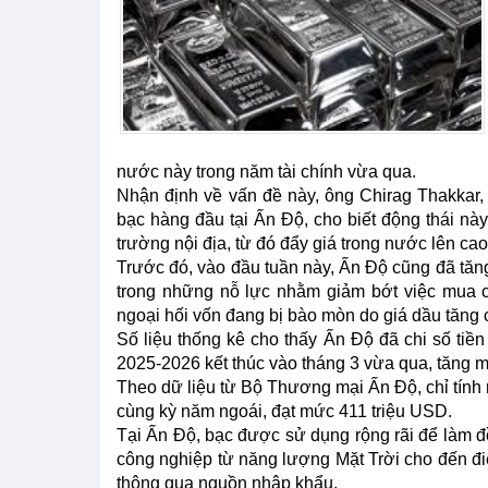
nước này trong năm tài chính vừa qua.
Nhận định về vấn đề này, ông Chirag Thakkar,
bạc hàng đầu tại Ấn Độ, cho biết động thái nà
trường nội địa, từ đó đẩy giá trong nước lên cao
Trước đó, vào đầu tuần này, Ấn Độ cũng đã tăn
trong những nỗ lực nhằm giảm bớt việc mua cá
ngoại hối vốn đang bị bào mòn do giá dầu tăng 
Số liệu thống kê cho thấy Ấn Độ đã chi số tiền
2025-2026 kết thúc vào tháng 3 vừa qua, tăng 
Theo dữ liệu từ Bộ Thương mại Ấn Độ, chỉ tính 
cùng kỳ năm ngoái, đạt mức 411 triệu USD.
Tại Ấn Độ, bạc được sử dụng rộng rãi để làm đồ
công nghiệp từ năng lượng Mặt Trời cho đến đi
thông qua nguồn nhập khẩu.