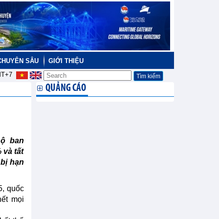
CHUYÊN SÂU
GIỚI THIỆU
T+7
QUẢNG CÁO
Độ ban
 và tất
bị hạn
5, quốc
hết mọi