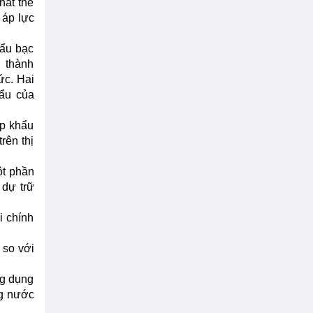
hất thế
 áp lực
hẩu bạc
n thành
ức. Hai
ẩu của
ập khẩu
rên thị
ột phần
 dự trữ
i chính
 so với
ng dụng
ng nước