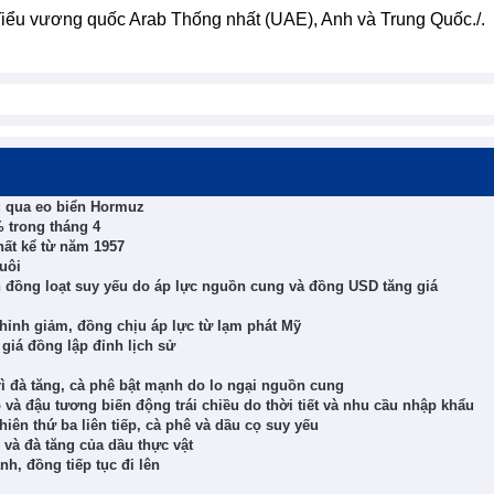
Tiểu vương quốc Arab Thống nhất (UAE), Anh và Trung Quốc./.
g qua eo biển Hormuz
 trong tháng 4
ất kể từ năm 1957
uôi
n đồng loạt suy yếu do áp lực nguồn cung và đồng USD tăng giá
 chỉnh giảm, đồng chịu áp lực từ lạm phát Mỹ
 giá đồng lập đỉnh lịch sử
rì đà tăng, cà phê bật mạnh do lo ngại nguồn cung
ô và đậu tương biến động trái chiều do thời tiết và nhu cầu nhập khẩu
ên thứ ba liên tiếp, cà phê và dầu cọ suy yếu
và đà tăng của dầu thực vật
nh, đồng tiếp tục đi lên