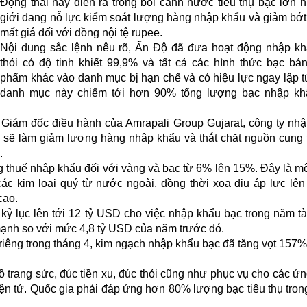
Động thái này diễn ra trong bối cảnh nước tiêu thụ bạc lớn n
giới đang nỗ lực kiểm soát lượng hàng nhập khẩu và giảm bớt
mất giá đối với đồng nội tệ rupee.
Nội dung sắc lệnh nêu rõ, Ấn Độ đã đưa hoạt động nhập k
thỏi có độ tinh khiết 99,9% và tất cả các hình thức bạc bá
phẩm khác vào danh mục bị hạn chế và có hiệu lực ngay lập t
danh mục này chiếm tới hơn 90% tổng lượng bạc nhập kh
 Giám đốc điều hành của Amrapali Group Gujarat, công ty nh
y sẽ làm giảm lượng hàng nhập khẩu và thắt chặt nguồn cung t
.
g thuế nhập khẩu đối với vàng và bạc từ 6% lên 15%. Đây là m
c kim loại quý từ nước ngoài, đồng thời xoa dịu áp lực lên
cao.
 kỷ lục lên tới 12 tỷ USD cho việc nhập khẩu bạc trong năm tà
mạnh so với mức 4,8 tỷ USD của năm trước đó.
riêng trong tháng 4, kim ngạch nhập khẩu bạc đã tăng vọt 157%
 trang sức, đúc tiền xu, đúc thỏi cũng như phục vụ cho các ứ
ện tử. Quốc gia phải đáp ứng hơn 80% lượng bạc tiêu thụ tro