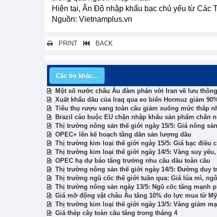
Hiện tại, Ấn Độ nhập khẩu bạc chủ yếu từ Các 
Nguồn: Vietnamplus.vn
PRINT
BACK
Các tin khác...
Một số nước châu Âu đàm phán với Iran về lưu thôn
Xuất khẩu dầu của Iraq qua eo biển Hormuz giảm 90%
Tiêu thụ rượu vang toàn cầu giảm xuống mức thấp nh
Brazil cáo buộc EU chặn nhập khẩu sản phẩm chăn n
Thị trường nông sản thế giới ngày 15/5: Giá nông sả
OPEC+ lên kế hoạch tăng dần sản lượng dầu
Thị trường kim loại thế giới ngày 15/5: Giá bạc điều
Thị trường kim loại thế giới ngày 14/5: Vàng suy yếu,
OPEC hạ dự báo tăng trưởng nhu cầu dầu toàn cầu
Thị trường nông sản thế giới ngày 14/5: Đường duy t
Thị trường ngũ cốc thế giới tuần qua: Giá lúa mì, ng
Thị trường nông sản ngày 13/5: Ngũ cốc tăng mạnh phi
Giá mỡ động vật châu Âu tăng 10% do lực mua từ Mỹ 
Thị trường kim loại thế giới ngày 13/5: Vàng giảm mạ
Giá thép cây toàn cầu tăng trong tháng 4