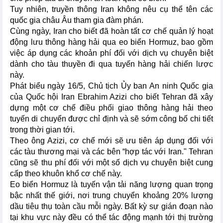
Tuy nhiên, truyền thông Iran không nêu cụ thể tên các
quốc gia châu Âu tham gia đàm phán.
Cùng ngày, Iran cho biết đã hoàn tất cơ chế quản lý hoạt
động lưu thông hàng hải qua eo biển Hormuz, bao gồm
việc áp dụng các khoản phí đối với dịch vụ chuyên biệt
dành cho tàu thuyền đi qua tuyến hàng hải chiến lược
này.
Phát biểu ngày 16/5, Chủ tịch Ủy ban An ninh Quốc gia
của Quốc hội Iran Ebrahim Azizi cho biết Tehran đã xây
dựng một cơ chế điều phối giao thông hàng hải theo
tuyến di chuyển được chỉ định và sẽ sớm công bố chi tiết
trong thời gian tới.
Theo ông Azizi, cơ chế mới sẽ ưu tiên áp dụng đối với
các tàu thương mại và các bên “hợp tác với Iran." Tehran
cũng sẽ thu phí đối với một số dịch vụ chuyên biệt cung
cấp theo khuôn khổ cơ chế này.
Eo biển Hormuz là tuyến vận tải năng lượng quan trọng
bậc nhất thế giới, nơi trung chuyển khoảng 20% lượng
dầu tiêu thụ toàn cầu mỗi ngày. Bất kỳ sự gián đoạn nào
tại khu vực này đều có thể tác động mạnh tới thị trường