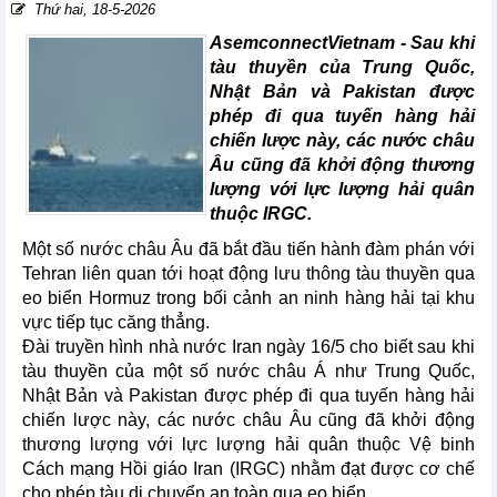
Thứ hai, 18-5-2026
AsemconnectVietnam -
Sau khi
tàu thuyền của Trung Quốc,
Nhật Bản và Pakistan được
phép đi qua tuyến hàng hải
chiến lược này, các nước châu
Âu cũng đã khởi động thương
lượng với lực lượng hải quân
thuộc IRGC.
Một số nước châu Âu đã bắt đầu tiến hành đàm phán với
Tehran liên quan tới hoạt động lưu thông tàu thuyền qua
eo biển Hormuz trong bối cảnh an ninh hàng hải tại khu
vực tiếp tục căng thẳng.
Đài truyền hình nhà nước Iran ngày 16/5 cho biết sau khi
tàu thuyền của một số nước châu Á như Trung Quốc,
Nhật Bản và Pakistan được phép đi qua tuyến hàng hải
chiến lược này, các nước châu Âu cũng đã khởi động
thương lượng với lực lượng hải quân thuộc Vệ binh
Cách mạng Hồi giáo Iran (IRGC) nhằm đạt được cơ chế
cho phép tàu di chuyển an toàn qua eo biển.