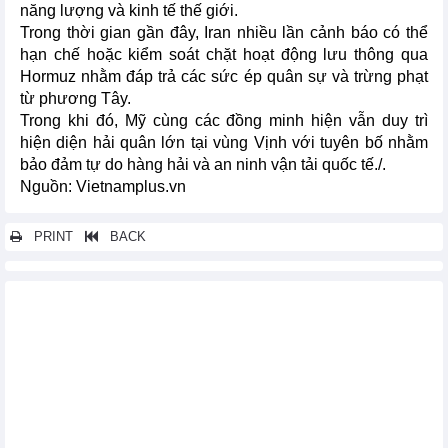
năng lượng và kinh tế thế giới.
Trong thời gian gần đây, Iran nhiều lần cảnh báo có thể
hạn chế hoặc kiểm soát chặt hoạt động lưu thông qua
Hormuz nhằm đáp trả các sức ép quân sự và trừng phạt
từ phương Tây.
Trong khi đó, Mỹ cùng các đồng minh hiện vẫn duy trì
hiện diện hải quân lớn tại vùng Vịnh với tuyên bố nhằm
bảo đảm tự do hàng hải và an ninh vận tải quốc tế./.
Nguồn: Vietnamplus.vn
PRINT
BACK
Các tin khác...
Ấn Độ hạn chế nhập khẩu bạc dưới hầu hết mọi hình thức
Xuất khẩu dầu của Iraq qua eo biển Hormuz giảm 90% trong
tháng 4
Tiêu thụ rượu vang toàn cầu giảm xuống mức thấp nhất kể từ
năm 1957
Brazil cáo buộc EU chặn nhập khẩu sản phẩm chăn nuôi
Thị trường nông sản thế giới ngày 15/5: Giá nông sản đồng loạt