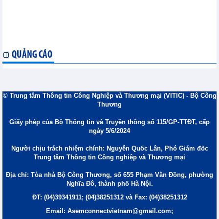
tiếp tục đi lên
Giá thép cây toàn cầu tăng trong tháng 4
Giá nhôm giảm nhẹ trong tháng 4 sau giai đoạn biến động
mạnh
Giá thép không gỉ của Trung Quốc tăng nhẹ trong tháng 4
QUẢNG CÁO
© Trung tâm Thông tin Công Nghiệp và Thương mại (VITIC) - Bộ Công
Thương
Giấy phép của Bộ Thông tin và Truyền thông số 115/GP-TTĐT, cấp
ngày 5/6/2024
Người chịu trách nhiệm chính: Nguyễn Quốc Lân, Phó Giám đốc
Trung tâm Thông tin Công nghiệp và Thương mại
Địa chỉ: Tòa nhà Bộ Công Thương, số 655 Phạm Văn Đồng, phường
Nghĩa Đô, thành phố Hà Nội.
ĐT: (04)39341911; (04)38251312 và Fax: (04)38251312
Email: Asemconnectvietnam@gmail.com;