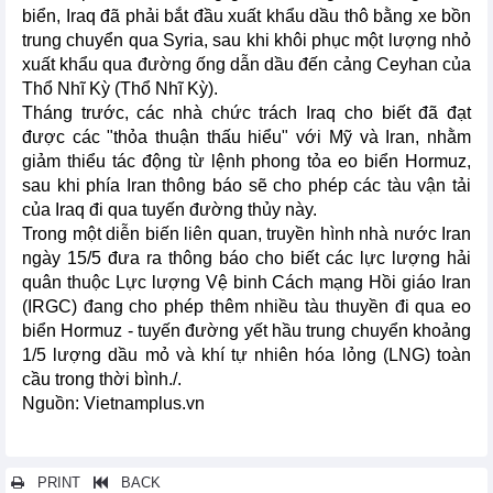
biển, Iraq đã phải bắt đầu xuất khẩu dầu thô bằng xe bồn
trung chuyển qua Syria, sau khi khôi phục một lượng nhỏ
xuất khẩu qua đường ống dẫn dầu đến cảng Ceyhan của
Thổ Nhĩ Kỳ (Thổ Nhĩ Kỳ).
Tháng trước, các nhà chức trách Iraq cho biết đã đạt
được các "thỏa thuận thấu hiểu" với Mỹ và Iran, nhằm
giảm thiểu tác động từ lệnh phong tỏa eo biển Hormuz,
sau khi phía Iran thông báo sẽ cho phép các tàu vận tải
của Iraq đi qua tuyến đường thủy này.
Trong một diễn biến liên quan, truyền hình nhà nước Iran
ngày 15/5 đưa ra thông báo cho biết các lực lượng hải
quân thuộc Lực lượng Vệ binh Cách mạng Hồi giáo Iran
(IRGC) đang cho phép thêm nhiều tàu thuyền đi qua eo
biển Hormuz - tuyến đường yết hầu trung chuyển khoảng
1/5 lượng dầu mỏ và khí tự nhiên hóa lỏng (LNG) toàn
cầu trong thời bình./.
Nguồn: Vietnamplus.vn
PRINT
BACK