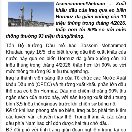
AsemconnectVietnam -
Xuất
khẩu dầu của Iraq qua eo biển
Hormuz đã giảm xuống còn 10
triệu thùng trong tháng 4/2026,
thấp hơn tới 90% so với mức
thông thường 93 triệu thùng/tháng.
Tân Bộ trưởng Dầu mỏ Iraq Bassem Mohammed
Khudair, ngày 16/5, cho biết lượng dầu thô xuất khẩu của
nước này qua eo biển Hormuz đã giảm xuống còn 10
triệu thùng trong tháng 4/2026, thấp hơn tới 90% so với
mức thông thường 93 triệu thùng/tháng.
Iraq là thành viên sáng lập của Tổ chức các Nước Xuất
khẩu Dầu mỏ (OPEC) và thường xuất khẩu phần lớn dầu
thô qua eo biển Hormuz. Dầu mỏ chiếm khoảng 90% thu
ngân sách của nước này, với sản lượng xuất khẩu trung
bình 3,5 triệu thùng/ngày trước khi chiến sự bùng nổ.
Kể từ khi Iran phong tỏa eo biển, Iraq buộc phải tìm kiếm
các tuyến vận chuyển thay thế. Trong tháng 4, các cảng
dầu phía Nam Iraq chỉ đón được hai tàu chở dầu.
Để đối phó với tình trạng gián đoạn nghiêm trọng tại eo