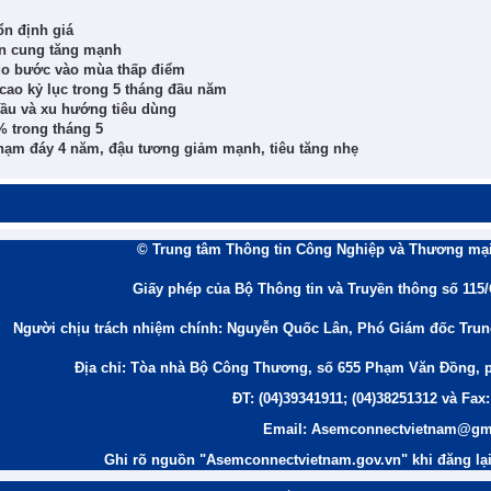
ổn định giá
n cung tăng mạnh
 do bước vào mùa thấp điểm
ao kỷ lục trong 5 tháng đầu năm
cầu và xu hướng tiêu dùng
% trong tháng 5
chạm đáy 4 năm, đậu tương giảm mạnh, tiêu tăng nhẹ
© Trung tâm Thông tin Công Nghiệp và Thương mại
Giấy phép của Bộ Thông tin và Truyền thông số 115
Người chịu trách nhiệm chính: Nguyễn Quốc Lân, Phó Giám đốc Tru
Địa chỉ: Tòa nhà Bộ Công Thương, số 655 Phạm Văn Đồng, 
ĐT: (04)39341911; (04)38251312 và Fax:
Email: Asemconnectvietnam@gm
Ghi rõ nguồn "Asemconnectvietnam.gov.vn" khi đăng lại 