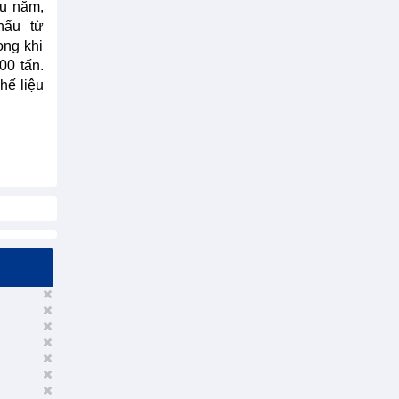
ầu năm,
hẩu từ
ong khi
00 tấn.
hế liệu