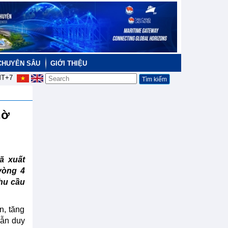
CHUYÊN SÂU
GIỚI THIỆU
T+7
hờ
ã xuất
vòng 4
hu cầu
n, tăng
vẫn duy