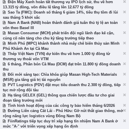
Điện Máy Xanh hoàn tất thương vụ IPO lịch sử, thu về hơn
13.315 tỷ đồng, vốn điều lệ tăng lên 12.677 tỷ đồng
Sao Ta (FMC): Doanh số tháng 6 giảm 14%, tiêu thụ tôm đi lùi
sau tháng 5 khởi sắc
Nam A Bank (NAB) hoàn thành đánh giá tuân thủ tỷ lệ an toàn
vốn theo Basel III
Masan Consumer (MCH) phát triển đội ngũ lãnh đạo kế cận,
củng cố nền tảng cho chu kỳ tăng trưởng tiếp theo
Minh Phú (MPC) khánh thành nhà máy chế biến thủy sản Minh
Phú Khánh An tại Cà Mau
Thép Việt Nam (TVN) dự kiến thu về hơn 1.000 tỷ đồng từ
thương vụ thoái vốn VTM
6 tháng, Phân bón Cà Mau (DCM) đạt trên 11.800 tỷ đồng doanh
thu
Đổi mới sáng tạo: Chìa khóa giúp Masan High-Tech Materials
(MSR) gia tăng giá trị tài nguyên
PVT Logistics (PDV) đặt mục tiêu doanh thu 2.300 tỷ đồng, tiếp
tục mở rộng đội tàu
Hạ tầng GELEX (GEL) thông qua chiến lược đầu tư cho giai
đoạn tăng trưởng mới
Tình hình hoạt động của các công ty bảo hiểm tháng 6/2026
Đường Liên cảng Cát Lái - Phú Hữu: Gỡ nút thắt giao thông, mở
rộng năng lực logistics vùng Đông Nam Bộ
FiinRatings tiếp tục duy trì xếp hạng tín nhiệm Nam A Bank ở
mức "A-" với triển vọng xếp hạng ổn định