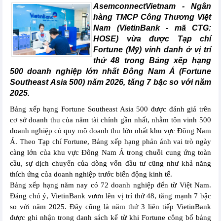
AsemconnectVietnam -
Ngân
hàng TMCP Công Thương Việt
Nam (VietinBank - mã CTG:
HOSE) vừa được Tạp chí
Fortune (Mỹ) vinh danh ở vị trí
thứ 48 trong Bảng xếp hạng
500 doanh nghiệp lớn nhất Đông Nam Á (Fortune
Southeast Asia 500) năm 2026, tăng 7 bậc so với năm
2025.
Bảng xếp hạng Fortune Southeast Asia 500 được đánh giá trên
cơ sở doanh thu của năm tài chính gần nhất, nhằm tôn vinh 500
doanh nghiệp có quy mô doanh thu lớn nhất khu vực Đông Nam
Á. Theo Tạp chí Fortune, Bảng xếp hạng phản ánh vai trò ngày
càng lớn của khu vực Đông Nam Á trong chuỗi cung ứng toàn
cầu, sự dịch chuyển của dòng vốn đầu tư cũng như khả năng
thích ứng của doanh nghiệp trước biến động kinh tế.
Bảng xếp hạng năm nay có 72 doanh nghiệp đến từ Việt Nam.
Đáng chú ý, VietinBank vươn lên vị trí thứ 48, tăng mạnh 7 bậc
so với năm 2025. Đây cũng là năm thứ 3 liên tiếp VietinBank
được ghi nhận trong danh sách kể từ khi Fortune công bố bảng