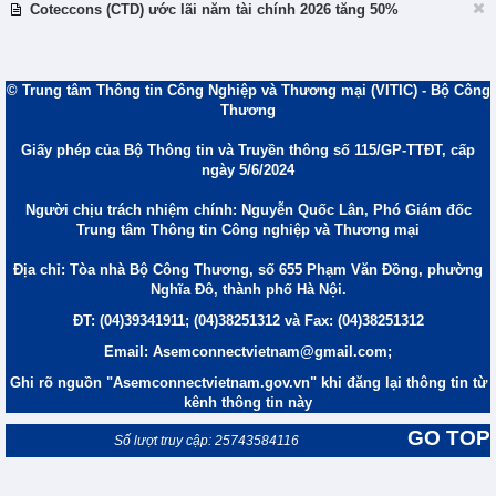
Coteccons (CTD) ước lãi năm tài chính 2026 tăng 50%
© Trung tâm Thông tin Công Nghiệp và Thương mại (VITIC) - Bộ Công
Thương
Giấy phép của Bộ Thông tin và Truyền thông số 115/GP-TTĐT, cấp
ngày 5/6/2024
Người chịu trách nhiệm chính: Nguyễn Quốc Lân, Phó Giám đốc
Trung tâm Thông tin Công nghiệp và Thương mại
Địa chỉ: Tòa nhà Bộ Công Thương, số 655 Phạm Văn Đồng, phường
Nghĩa Đô, thành phố Hà Nội.
ĐT: (04)39341911; (04)38251312 và Fax: (04)38251312
Email: Asemconnectvietnam@gmail.com;
Ghi rõ nguồn "Asemconnectvietnam.gov.vn" khi đăng lại thông tin từ
kênh thông tin này
GO TOP
Số lượt truy cập: 25743584116