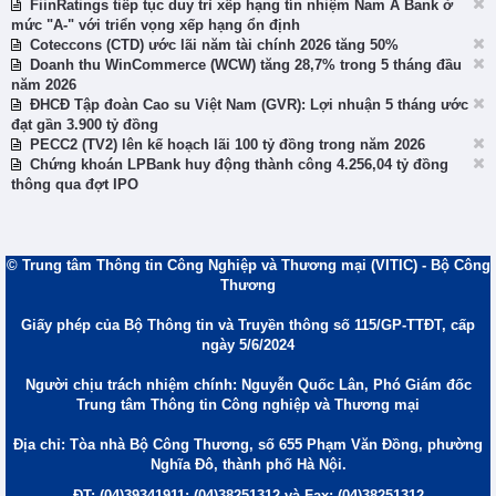
FiinRatings tiếp tục duy trì xếp hạng tín nhiệm Nam A Bank ở
mức "A-" với triển vọng xếp hạng ổn định
Coteccons (CTD) ước lãi năm tài chính 2026 tăng 50%
Doanh thu WinCommerce (WCW) tăng 28,7% trong 5 tháng đầu
năm 2026
ĐHCĐ Tập đoàn Cao su Việt Nam (GVR): Lợi nhuận 5 tháng ước
đạt gần 3.900 tỷ đồng
PECC2 (TV2) lên kế hoạch lãi 100 tỷ đồng trong năm 2026
Chứng khoán LPBank huy động thành công 4.256,04 tỷ đồng
thông qua đợt IPO
© Trung tâm Thông tin Công Nghiệp và Thương mại (VITIC) - Bộ Công
Thương
Giấy phép của Bộ Thông tin và Truyền thông số 115/GP-TTĐT, cấp
ngày 5/6/2024
Người chịu trách nhiệm chính: Nguyễn Quốc Lân, Phó Giám đốc
Trung tâm Thông tin Công nghiệp và Thương mại
Địa chỉ: Tòa nhà Bộ Công Thương, số 655 Phạm Văn Đồng, phường
Nghĩa Đô, thành phố Hà Nội.
ĐT: (04)39341911; (04)38251312 và Fax: (04)38251312