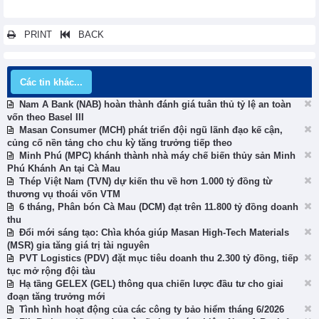
PRINT
BACK
Các tin khác...
Nam A Bank (NAB) hoàn thành đánh giá tuân thủ tỷ lệ an toàn
vốn theo Basel III
Masan Consumer (MCH) phát triển đội ngũ lãnh đạo kế cận,
củng cố nền tảng cho chu kỳ tăng trưởng tiếp theo
Minh Phú (MPC) khánh thành nhà máy chế biến thủy sản Minh
Phú Khánh An tại Cà Mau
Thép Việt Nam (TVN) dự kiến thu về hơn 1.000 tỷ đồng từ
thương vụ thoái vốn VTM
6 tháng, Phân bón Cà Mau (DCM) đạt trên 11.800 tỷ đồng doanh
thu
Đổi mới sáng tạo: Chìa khóa giúp Masan High-Tech Materials
(MSR) gia tăng giá trị tài nguyên
PVT Logistics (PDV) đặt mục tiêu doanh thu 2.300 tỷ đồng, tiếp
tục mở rộng đội tàu
Hạ tầng GELEX (GEL) thông qua chiến lược đầu tư cho giai
đoạn tăng trưởng mới
Tình hình hoạt động của các công ty bảo hiểm tháng 6/2026