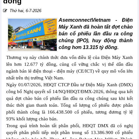
đồng
Thứ hai, 6-7-2026
AsemconnectVietnam -
Điện
Máy Xanh đã hoàn tất đợt chào
bán cổ phiếu lần đầu ra công
chúng (IPO), huy động thành
công hơn 13.315 tỷ đồng.
Thương vụ này chính thức đưa vốn điều lệ của Điện Máy Xanh
lên hơn 12.677 tỷ đồng, củng cố vững chắc vị thế dẫn đầu
ngành bán lẻ điện thoại - điện máy (CE/ICT) về quy mô vốn lớn
nhất trên thị trường Việt Nam.
Ngày 01/07/2026, HĐQT CTCP Đầu tư Điện Máy Xanh (DMX)
công bố Nghị quyết số 14/NQ/HĐQT/ĐMX-2026, thông qua kết
quả đợt chào bán cổ phiếu lần đầu ra công chúng sau khi kết
thúc thời gian thanh toán. Tổng số lượng cổ phiếu được phân
phối thành công là 166.438.500 cổ phiếu, tương đương tỷ lệ
93% khối lượng chào bán.
Trong quá trình hoàn tất phân phối, HĐQT DMX đã có nghị
quyết phân phối tiếp một phần trong số 13.386.900 cổ phiếu