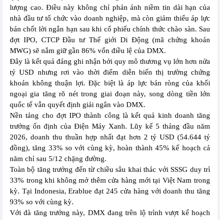
lượng cao. Điều này không chỉ phản ánh niềm tin dài hạn của
nhà đầu tư tổ chức vào doanh nghiệp, mà còn giảm thiểu áp lực
bán chốt lời ngắn hạn sau khi cổ phiếu chính thức chào sàn. Sau
đợt IPO, CTCP Đầu tư Thế giới Di Động (mã chứng khoán
MWG) sẽ nắm giữ gần 86% vốn điều lệ của DMX.
Đây là kết quả đáng ghi nhận bởi quy mô thương vụ lớn hơn nửa
tỷ USD nhưng rơi vào thời điểm diễn biến thị trường chứng
khoán không thuận lợi. Đặc biệt là áp lực bán ròng của khối
ngoại gia tăng rõ nét trong giai đoạn này, song dòng tiền lớn
quốc tế vẫn quyết định giải ngân vào DMX.
Nền tảng cho đợt IPO thành công là kết quả kinh doanh tăng
trưởng ổn định của Điện Máy Xanh. Lũy kế 5 tháng đầu năm
2026, doanh thu thuần hợp nhất đạt hơn 2 tỷ USD (54.644 tỷ
đồng), tăng 33% so với cùng kỳ, hoàn thành 45% kế hoạch cả
năm chỉ sau 5/12 chặng đường.
Toàn bộ tăng trưởng đến từ chiều sâu khai thác với SSSG duy trì
33% trong khi không mở thêm cửa hàng mới tại Việt Nam trong
kỳ. Tại Indonesia, Erablue đạt 245 cửa hàng với doanh thu tăng
93% so với cùng kỳ.
Với đà tăng trưởng này, DMX đang trên lộ trình vượt kế hoạch