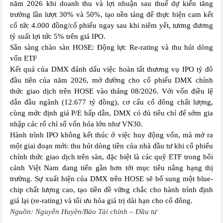
năm 2026 khi doanh thu và lợi nhuận sau thuế dự kiến tăng
trưởng lần lượt 30% và 50%, tạo nền tảng để thực hiện cam kết
cổ tức 4.000 đồng/cổ phiếu ngay sau khi niêm yết, tương đương
tỷ suất lợi tức 5% trên giá IPO.
Sẵn sàng chào sàn HOSE: Động lực Re-rating và thu hút dòng
vốn ETF
Kết quả của DMX đánh dấu việc hoàn tất thương vụ IPO tỷ đô
đầu tiên của năm 2026, mở đường cho cổ phiếu DMX chính
thức giao dịch trên HOSE vào tháng 08/2026. Với vốn điều lệ
dẫn đầu ngành (12.677 tỷ đồng), cơ cấu cổ đông chất lượng,
cùng mức định giá P/E hấp dẫn, DMX có đủ tiêu chí để sớm gia
nhập các rổ chỉ số vốn hóa lớn như VN30.
Hành trình IPO không kết thúc ở việc huy động vốn, mà mở ra
một giai đoạn mới: thu hút dòng tiền của nhà đầu tư khi cổ phiếu
chính thức giao dịch trên sàn, đặc biệt là các quỹ ETF trong bối
cảnh Việt Nam đang tiến gần hơn tới mục tiêu nâng hạng thị
trường. Sự xuất hiện của DMX trên HOSE sẽ bổ sung một blue-
chip chất lượng cao, tạo tiền đề vững chắc cho hành trình định
giá lại (re-rating) và tối ưu hóa giá trị dài hạn cho cổ đông.
Nguồn: Nguyễn Huyền/Báo Tài chính – Đầu tư