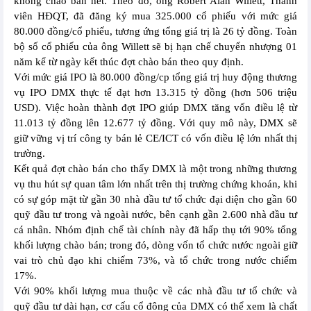
không chào bán hết. Theo đó, ông Robert Alan Willett, Thành
viên HĐQT, đã đăng ký mua 325.000 cổ phiếu với mức giá
80.000 đồng/cổ phiếu, tương ứng tổng giá trị là 26 tỷ đồng. Toàn
bộ số cổ phiếu của ông Willett sẽ bị hạn chế chuyển nhượng 01
năm kể từ ngày kết thúc đợt chào bán theo quy định.
Với mức giá IPO là 80.000 đồng/cp tổng giá trị huy động thương
vụ IPO DMX thực tế đạt hơn 13.315 tỷ đồng (hơn 506 triệu
USD). Việc hoàn thành đợt IPO giúp DMX tăng vốn điều lệ từ
11.013 tỷ đồng lên 12.677 tỷ đồng. Với quy mô này, DMX sẽ
giữ vững vị trí công ty bán lẻ CE/ICT có vốn điều lệ lớn nhất thị
trường.
Kết quả đợt chào bán cho thấy DMX là một trong những thương
vụ thu hút sự quan tâm lớn nhất trên thị trường chứng khoán, khi
có sự góp mặt từ gần 30 nhà đầu tư tổ chức đại diện cho gần 60
quỹ đầu tư trong và ngoài nước, bên cạnh gần 2.600 nhà đầu tư
cá nhân. Nhóm định chế tài chính này đã hấp thụ tới 90% tổng
khối lượng chào bán; trong đó, dòng vốn tổ chức nước ngoài giữ
vai trò chủ đạo khi chiếm 73%, và tổ chức trong nước chiếm
17%.
Với 90% khối lượng mua thuộc về các nhà đầu tư tổ chức và
quỹ đầu tư dài hạn, cơ cấu cổ đông của DMX có thể xem là chất