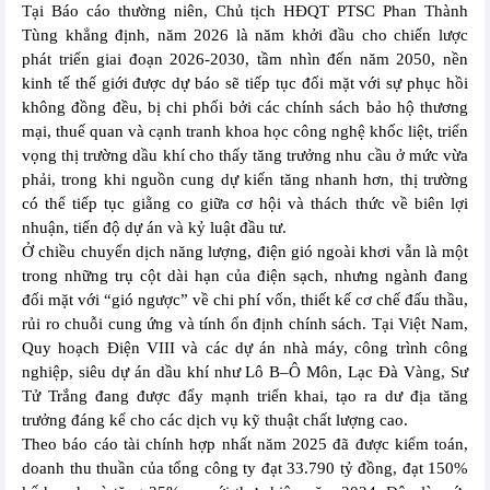
Tại Báo cáo thường niên, Chủ tịch HĐQT PTSC Phan Thành
Tùng khẳng định, năm 2026 là năm khởi đầu cho chiến lược
phát triển giai đoạn 2026-2030, tầm nhìn đến năm 2050, nền
kinh tế thế giới được dự báo sẽ tiếp tục đối mặt với sự phục hồi
không đồng đều, bị chi phối bởi các chính sách bảo hộ thương
mại, thuế quan và cạnh tranh khoa học công nghệ khốc liệt, triển
vọng thị trường dầu khí cho thấy tăng trưởng nhu cầu ở mức vừa
phải, trong khi nguồn cung dự kiến tăng nhanh hơn, thị trường
có thể tiếp tục giằng co giữa cơ hội và thách thức về biên lợi
nhuận, tiến độ dự án và kỷ luật đầu tư.
Ở chiều chuyển dịch năng lượng, điện gió ngoài khơi vẫn là một
trong những trụ cột dài hạn của điện sạch, nhưng ngành đang
đối mặt với “gió ngược” về chi phí vốn, thiết kế cơ chế đấu thầu,
rủi ro chuỗi cung ứng và tính ổn định chính sách. Tại Việt Nam,
Quy hoạch Điện VIII và các dự án nhà máy, công trình công
nghiệp, siêu dự án dầu khí như Lô B–Ô Môn, Lạc Đà Vàng, Sư
Tử Trắng đang được đẩy mạnh triển khai, tạo ra dư địa tăng
trưởng đáng kể cho các dịch vụ kỹ thuật chất lượng cao.
Theo báo cáo tài chính hợp nhất năm 2025 đã được kiểm toán,
doanh thu thuần của tổng công ty đạt 33.790 tỷ đồng, đạt 150%