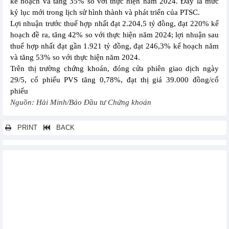
kế hoạch và tăng 35% so với thực hiện năm 2024. Đây là mức
kỷ lục mới trong lịch sử hình thành và phát triển của PTSC.
Lợi nhuận trước thuế hợp nhất đạt 2.204,5 tỷ đồng, đạt 220% kế
hoạch đề ra, tăng 42% so với thực hiện năm 2024; lợi nhuận sau
thuế hợp nhất đạt gần 1.921 tỷ đồng, đạt 246,3% kế hoạch năm
và tăng 53% so với thực hiện năm 2024.
Trên thị trường chứng khoán, đóng cửa phiên giao dịch ngày
29/5, cổ phiếu PVS tăng 0,78%, đạt thị giá 39.000 đồng/cổ
phiếu
Nguồn: Hải Minh/Báo Đầu tư Chứng khoán
PRINT
BACK
Các tin khác...
Chứng khoán Bảo Việt (BVS) lên kế hoạch lãi đi ngang trong
năm 2026
KIDO (KDC): Kế hoạch đưa Dầu Tường An trở lại sàn, IPO Thọ
Phát
Becamex IJC: Lợi nhuận cải thiện, cổ phiếu vẫn trầm lắng
FPT ký 6 hợp tác chuyển đổi AI với tập đoàn lớn tại Thái Lan và