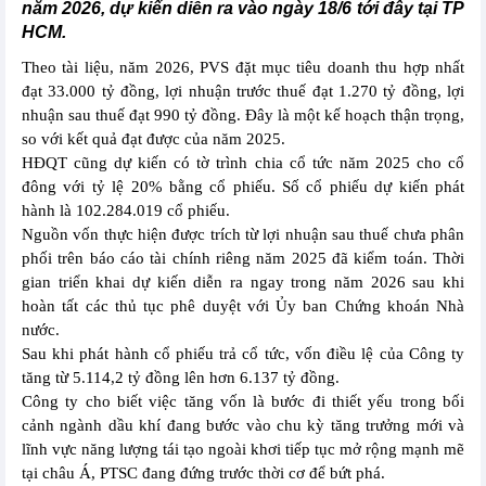
năm 2026, dự kiến diễn ra vào ngày 18/6 tới đây tại TP
HCM.
Theo tài liệu, năm 2026, PVS đặt mục tiêu doanh thu hợp nhất
đạt 33.000 tỷ đồng, lợi nhuận trước thuế đạt 1.270 tỷ đồng, lợi
nhuận sau thuế đạt 990 tỷ đồng. Đây là một kế hoạch thận trọng,
so với kết quả đạt được của năm 2025.
HĐQT cũng dự kiến có tờ trình chia cổ tức năm 2025 cho cổ
đông với tỷ lệ 20% bằng cổ phiếu. Số cổ phiếu dự kiến phát
hành là 102.284.019 cổ phiếu.
Nguồn vốn thực hiện được trích từ lợi nhuận sau thuế chưa phân
phối trên báo cáo tài chính riêng năm 2025 đã kiểm toán. Thời
gian triển khai dự kiến diễn ra ngay trong năm 2026 sau khi
hoàn tất các thủ tục phê duyệt với Ủy ban Chứng khoán Nhà
nước.
Sau khi phát hành cổ phiếu trả cổ tức, vốn điều lệ của Công ty
tăng từ 5.114,2 tỷ đồng lên hơn 6.137 tỷ đồng.
Công ty cho biết việc tăng vốn là bước đi thiết yếu trong bối
cảnh ngành dầu khí đang bước vào chu kỳ tăng trưởng mới và
lĩnh vực năng lượng tái tạo ngoài khơi tiếp tục mở rộng mạnh mẽ
tại châu Á, PTSC đang đứng trước thời cơ để bứt phá.