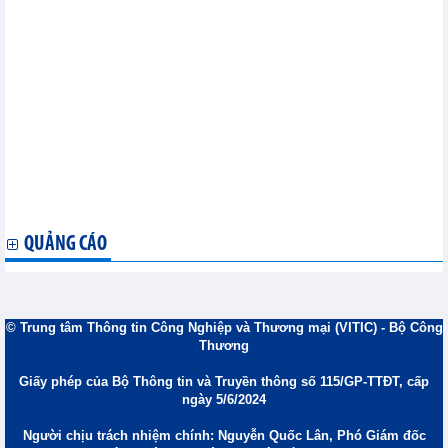
Tình hình hoạt động của các công ty bảo hiểm tháng 5/2026
Nợ xấu tại các ngân hàng tăng
ĐHĐCĐ Chương Dương (CDC): Đặt mục tiêu lợi nhuận năm 2026
tăng trưởng 273%
Tập đoàn Cao su Việt Nam (GVR) lên kế hoạch lợi nhuận đi lùi,
mở rộng khu công nghiệp trên đất cao su
Trung tâm Logistics Tân Cảng Lạch Huyện - mảnh ghép chiến
lược hoàn thiện hệ sinh thái logistics cửa ngõ phía Bắc
VNDIRECT đặt mục tiêu lãi hơn 3.000 tỷ đồng năm 2026
PC1 báo lãi 269 tỷ đồng trong quý I, tăng 86% so với cùng kỳ
Năm 2026, SEAREFICO (SRF) đặt mục tiêu doanh số 2.300 tỷ
đồng
QUẢNG CÁO
© Trung tâm Thông tin Công Nghiệp và Thương mại (VITIC) - Bộ Công
Thương
Giấy phép của Bộ Thông tin và Truyền thông số 115/GP-TTĐT, cấp
ngày 5/6/2024
Người chịu trách nhiệm chính: Nguyễn Quốc Lân, Phó Giám đốc