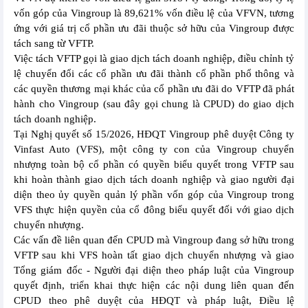
vốn góp của Vingroup là 89,621% vốn điều lệ của VFVN, tương
ứng với giá trị cổ phần ưu đãi thuộc sở hữu của Vingroup được
tách sang từ VFTP.
Việc tách VFTP gọi là giao dịch tách doanh nghiệp, điều chỉnh tỷ
lệ chuyển đổi các cổ phần ưu đãi thành cổ phần phổ thông và
các quyền thương mại khác của cổ phần ưu đãi do VFTP đã phát
hành cho Vingroup (sau đây gọi chung là CPUD) do giao dịch
tách doanh nghiệp.
Tại Nghị quyết số 15/2026, HĐQT Vingroup phê duyệt Công ty
Vinfast Auto (VFS), một công ty con của Vingroup chuyển
nhượng toàn bộ cổ phần có quyền biểu quyết trong VFTP sau
khi hoàn thành giao dịch tách doanh nghiệp và giao người đại
diện theo ủy quyền quản lý phần vốn góp của Vingroup trong
VFS thực hiện quyền của cổ đông biểu quyết đối với giao dịch
chuyển nhượng.
Các vấn đề liên quan đến CPUD mà Vingroup đang sở hữu trong
VFTP sau khi VFS hoàn tất giao dịch chuyển nhượng và giao
Tổng giám đốc - Người đại diện theo pháp luật của Vingroup
quyết định, triển khai thực hiện các nội dung liên quan đến
CPUD theo phê duyệt của HĐQT và pháp luật, Điều lệ