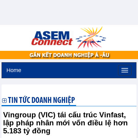
Home
Chủ nhật, 9-8-2026 -
23:2
GMT+7
TIN TỨC DOANH NGHIỆP
Vingroup (VIC) tái cấu trúc Vinfast,
lập pháp nhân mới vốn điều lệ hơn
5.183 tỷ đồng