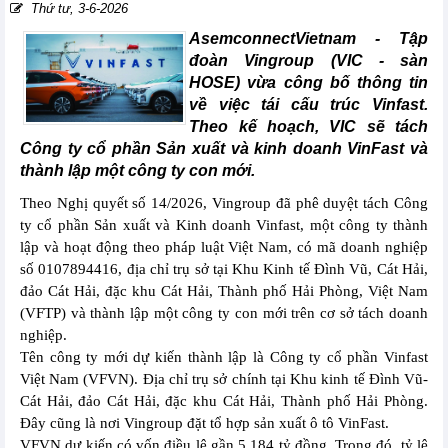
Thứ tư, 3-6-2026
AsemconnectVietnam -
Tập
đoàn Vingroup (VIC - sàn
HOSE) vừa công bố thông tin
về việc tái cấu trúc Vinfast.
Theo kế hoạch, VIC sẽ tách
Công ty cổ phần Sản xuất và kinh doanh VinFast và
thành lập một công ty con mới.
Theo Nghị quyết số 14/2026, Vingroup đã phê duyệt tách Công
ty cổ phần Sản xuất và Kinh doanh Vinfast, một công ty thành
lập và hoạt động theo pháp luật Việt Nam, có mã doanh nghiệp
số 0107894416, địa chỉ trụ sở tại Khu Kinh tế Đình Vũ, Cát Hải,
đảo Cát Hải, đặc khu Cát Hải, Thành phố Hải Phòng, Việt Nam
(VFTP) và thành lập một công ty con mới trên cơ sở tách doanh
nghiệp.
Tên công ty mới dự kiến thành lập là Công ty cổ phần Vinfast
Việt Nam (VFVN). Địa chỉ trụ sở chính tại Khu kinh tế Đình Vũ-
Cát Hải, đảo Cát Hải, đặc khu Cát Hải, Thành phố Hải Phòng.
Đây cũng là nơi Vingroup đặt tổ hợp sản xuất ô tô VinFast.
VFVN dự kiến có vốn điều lệ gần 5.184 tỷ đồng. Trong đó, tỷ lệ