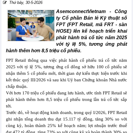
Thứ bảy, 30-5-2026
AsemconnectVietnam -
Công
ty Cổ phần Bán lẻ Kỹ thuật số
FPT (FPT Retail, mã FRT - sàn
HOSE) lên kế hoạch triển khai
phát hành trả cổ tức năm 2025
với tỷ lệ 5%, tương ứng phát
hành thêm hơn 8,5 triệu cổ phiếu.
FPT Retail thông qua việc phát hành cổ phiếu trả cổ tức năm
2025 với tỷ lệ 5%, tương ứng cổ đông sở hữu 100 cổ phiếu sẽ
nhận thêm 5 cổ phiếu mới, thời gian dự kiến thực hiện trước khi
kết thúc quý III/2026 và sau khi Uỷ ban Chứng khoán Nhà nước
chấp thuận.
Với hơn 170 triệu cổ phiếu đang lưu hành, ước tính FPT Retail sẽ
phát hành thêm hơn 8,5 triệu cổ phiếu trong lần trả cổ tức sắp
tới.
Trước đó, về hoạt động kinh doanh, trong quý I/2026, FPT Retail
ghi nhận tổng doanh thu đạt 15.117 tỷ đồng, tăng 30% so với
cùng kỳ, hoàn thành 25% kế hoạch năm; lợi nhuận trước thuế
đạt 472 tỷ đồng, tăng 73% so với cùng kỳ và hoàn thành 30% so