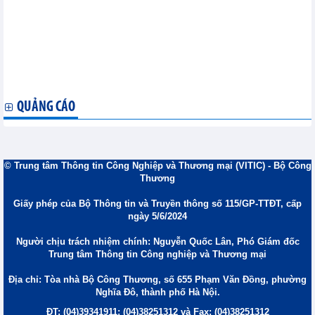
2026 hơn 400 tỷ đồng
Hòa Phát (HPG) khởi công Khu công nghiệp Hoàng Diệu, đón
nhà đầu tư từ quý IV/2026
PV GAS khẳng định tầm vóc qua những đột phá khoa học công
nghệ cho ngành công nghiệp khí Việt Nam
Gỗ Đức Thành (GDT) báo lãi hơn 17 tỷ đồng trong quý I/2026,
tăng trưởng 9%
QUẢNG CÁO
© Trung tâm Thông tin Công Nghiệp và Thương mại (VITIC) - Bộ Công
Thương
Giấy phép của Bộ Thông tin và Truyền thông số 115/GP-TTĐT, cấp
ngày 5/6/2024
Người chịu trách nhiệm chính: Nguyễn Quốc Lân, Phó Giám đốc
Trung tâm Thông tin Công nghiệp và Thương mại
Địa chỉ: Tòa nhà Bộ Công Thương, số 655 Phạm Văn Đồng, phường
Nghĩa Đô, thành phố Hà Nội.
ĐT: (04)39341911; (04)38251312 và Fax: (04)38251312