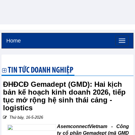
Home
Thứ sáu, 7-8-2026 -
7:2
GMT+7
TIN TỨC DOANH NGHIỆP
ĐHĐCĐ Gemadept (GMD): Hai kịch
bản kế hoạch kinh doanh 2026, tiếp
tục mở rộng hệ sinh thái cảng -
logistics
Thứ bảy, 16-5-2026
AsemconnectVietnam -
Công
ty cổ phần Gemadept (mã GMD