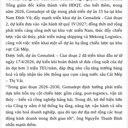
Tổng giám đốc kiêm thành viên HĐQT, cho biết thêm, trong
năm 2026, Gemadept sẽ tập trung phát triển dự án 33 ha tại khu
Nam Đình Vũ; đẩy mạnh triển khai dự án Gemalink - Giai đoạn
2, dự kiến đưa vào vận hành từ quý IV/2027; đồng thời mở rộng
phát triển cảng sông mới tại khu vực miền Nam, thúc đẩy chiến
lược vận tải thủy, phát triển mảng shipping và Mekong Logistics,
cùng với việc triển khai một số dự án hạ tầng chiến lược tại khu
vực Cái Mép.
Được biết, dự án Gemalink – Giai đoạn 2 đã triển khai đầu tư từ
ngày 17/4/2026, dự kiến khi hoàn thành sẽ đưa công suất của dự
án đạt hơn 3 triệu TEU/năm, đáp ứng nhu cầu tăng trưởng hàng
hoá và tiếp nhận tàu lớn thông qua cụm cảng nước sâu Cái Mép
– Thị Vải.
“Trong giai đoạn 2026–2030, Gemadept định hướng phát triển
dựa trên bốn trụ cột chiến lược gồm cảng, port-logistics, vận tải
thủy – biển và công nghiệp hàng hải. Trong đó, lợi thế hiện hữu
của Công ty nằm ở hệ thống hạ tầng, năng lực vận hành và nền
tảng văn hoá doanh nghiệp, qua đó tạo dư địa mở rộng các hoạt
động kinh doanh trong thời gian tới”, ông Nguyễn Thanh Bình
nhấn mạnh thêm.