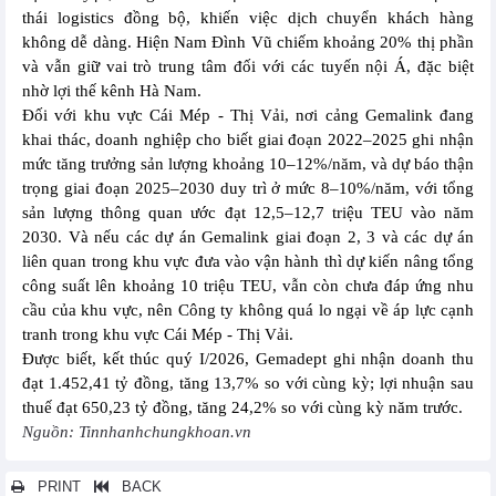
thái logistics đồng bộ, khiến việc dịch chuyển khách hàng
không dễ dàng. Hiện Nam Đình Vũ chiếm khoảng 20% thị phần
và vẫn giữ vai trò trung tâm đối với các tuyến nội Á, đặc biệt
nhờ lợi thế kênh Hà Nam.
Đối với khu vực Cái Mép - Thị Vải, nơi cảng Gemalink đang
khai thác, doanh nghiệp cho biết giai đoạn 2022–2025 ghi nhận
mức tăng trưởng sản lượng khoảng 10–12%/năm, và dự báo thận
trọng giai đoạn 2025–2030 duy trì ở mức 8–10%/năm, với tổng
sản lượng thông quan ước đạt 12,5–12,7 triệu TEU vào năm
2030. Và nếu các dự án Gemalink giai đoạn 2, 3 và các dự án
liên quan trong khu vực đưa vào vận hành thì dự kiến nâng tổng
công suất lên khoảng 10 triệu TEU, vẫn còn chưa đáp ứng nhu
cầu của khu vực, nên Công ty không quá lo ngại về áp lực cạnh
tranh trong khu vực Cái Mép - Thị Vải.
Được biết, kết thúc quý I/2026, Gemadept ghi nhận doanh thu
đạt 1.452,41 tỷ đồng, tăng 13,7% so với cùng kỳ; lợi nhuận sau
thuế đạt 650,23 tỷ đồng, tăng 24,2% so với cùng kỳ năm trước.
Nguồn: Tinnhanhchungkhoan.vn
PRINT
BACK