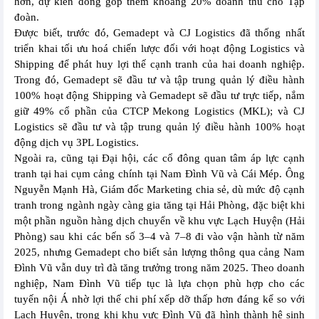
hơn, dự kiến đóng góp thêm khoảng 20% doanh thu cho Tập
đoàn.
Được biết, trước đó, Gemadept và CJ Logistics đã thống nhất
triển khai tối ưu hoá chiến lược đối với hoạt động Logistics và
Shipping để phát huy lợi thế cạnh tranh của hai doanh nghiệp.
Trong đó, Gemadept sẽ đầu tư và tập trung quản lý điều hành
100% hoạt động Shipping và Gemadept sẽ đầu tư trực tiếp, nắm
giữ 49% cổ phần của CTCP Mekong Logistics (MKL); và CJ
Logistics sẽ đầu tư và tập trung quản lý điều hành 100% hoạt
động dịch vụ 3PL Logistics.
Ngoài ra, cũng tại Đại hội, các cổ đông quan tâm áp lực cạnh
tranh tại hai cụm cảng chính tại Nam Đình Vũ và Cái Mép. Ông
Nguyễn Mạnh Hà, Giám đốc Marketing chia sẻ, dù mức độ cạnh
tranh trong ngành ngày càng gia tăng tại Hải Phòng, đặc biệt khi
một phần nguồn hàng dịch chuyển về khu vực Lạch Huyện (Hải
Phòng) sau khi các bến số 3–4 và 7–8 đi vào vận hành từ năm
2025, nhưng Gemadept cho biết sản lượng thông qua cảng Nam
Đình Vũ vẫn duy trì đà tăng trưởng trong năm 2025. Theo doanh
nghiệp, Nam Đình Vũ tiếp tục là lựa chọn phù hợp cho các
tuyến nội Á nhờ lợi thế chi phí xếp dỡ thấp hơn đáng kể so với
Lạch Huyện, trong khi khu vực Đình Vũ đã hình thành hệ sinh