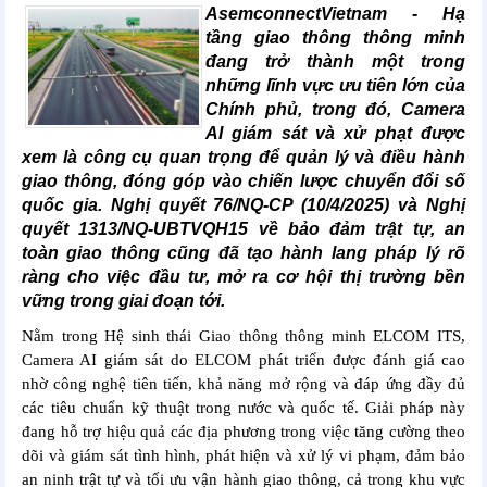
AsemconnectVietnam -
Hạ
tầng giao thông thông minh
đang trở thành một trong
những lĩnh vực ưu tiên lớn của
Chính phủ, trong đó, Camera
AI giám sát và xử phạt được
xem là công cụ quan trọng để quản lý và điều hành
giao thông, đóng góp vào chiến lược chuyển đổi số
quốc gia. Nghị quyết 76/NQ-CP (10/4/2025) và Nghị
quyết 1313/NQ-UBTVQH15 về bảo đảm trật tự, an
toàn giao thông cũng đã tạo hành lang pháp lý rõ
ràng cho việc đầu tư, mở ra cơ hội thị trường bền
vững trong giai đoạn tới.
Nằm trong Hệ sinh thái Giao thông thông minh ELCOM ITS,
Camera AI giám sát do ELCOM phát triển được đánh giá cao
nhờ công nghệ tiên tiến, khả năng mở rộng và đáp ứng đầy đủ
các tiêu chuẩn kỹ thuật trong nước và quốc tế. Giải pháp này
đang hỗ trợ hiệu quả các địa phương trong việc tăng cường theo
dõi và giám sát tình hình, phát hiện và xử lý vi phạm, đảm bảo
an ninh trật tự và tối ưu vận hành giao thông, cả trong khu vực