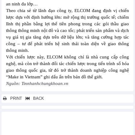
an ninh đa lớp…
Theo chia sẻ từ lãnh đạo công ty, ELCOM đang định vị chiến
lược dựa với định hướng lớn: mở rộng thị trường quốc tế; chiếm
lĩnh thị phần bằng lợi thế tiên phong trong các gói thầu giao
thông thông minh nội đô và cao tốc; phát triển sản phẩm và dịch
vụ giá trị gia tăng dựa trên dữ liệu lớn; và tăng cường hợp tác
công – tư để phát triển hệ sinh thái toàn diện về giao thông
thông minh.
Với chiến lược này, ELCOM không chỉ là nhà cung cấp công
nghệ, mà còn trở thành đối tác chiến lược trong tiến trình số hóa
giao thông quốc gia, từ đó trở thành doanh nghiệp công nghệ
“Make in Vietnam” ghi dấu ấn trên bản đồ thế giới.
Nguồn: Tinnhanhchungkhoan.vn
PRINT
BACK
Các tin khác...
Đầu tư LDG (LDG) lên kế hoạch hợp tác triển khai dự án LDG
Sky với quy mô 18.031,3 m2