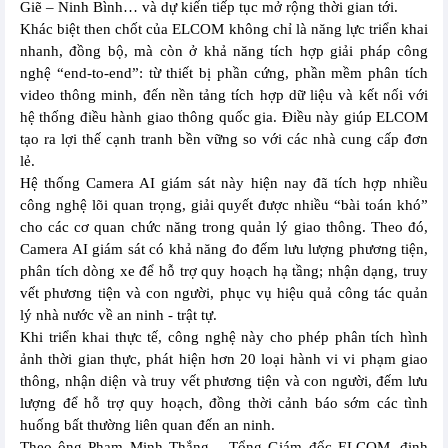
Giẽ – Ninh Bình… và dự kiến tiếp tục mở rộng thời gian tới.
Khác biệt then chốt của ELCOM không chỉ là năng lực triển khai
nhanh, đồng bộ, mà còn ở khả năng tích hợp giải pháp công
nghệ “end-to-end”: từ thiết bị phần cứng, phần mềm phân tích
video thông minh, đến nền tảng tích hợp dữ liệu và kết nối với
hệ thống điều hành giao thông quốc gia. Điều này giúp ELCOM
tạo ra lợi thế cạnh tranh bền vững so với các nhà cung cấp đơn
lẻ.
Hệ thống Camera AI giám sát này hiện nay đã tích hợp nhiều
công nghệ lõi quan trọng, giải quyết được nhiều “bài toán khó”
cho các cơ quan chức năng trong quản lý giao thông. Theo đó,
Camera AI giám sát có khả năng đo đếm lưu lượng phương tiện,
phân tích dòng xe để hỗ trợ quy hoạch hạ tầng; nhận dạng, truy
vết phương tiện và con người, phục vụ hiệu quả công tác quản
lý nhà nước về an ninh - trật tự.
Khi triển khai thực tế, công nghệ này cho phép phân tích hình
ảnh thời gian thực, phát hiện hơn 20 loại hành vi vi phạm giao
thông, nhận diện và truy vết phương tiện và con người, đếm lưu
lượng để hỗ trợ quy hoạch, đồng thời cảnh báo sớm các tình
huống bất thường liên quan đến an ninh.
Theo ông Phạm Minh Thắng – Tổng Giám đốc ELCOM, định