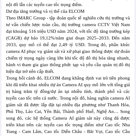
nội đô lẫn các tuyến cao tốc trọng điểm.
Dư địa tăng trưởng và vị thế của ELCOM
Theo IMARC Group - tập đoàn quốc tế nghiên cứu thị trường và
tư vấn chiến lược toàn cầu, thị trường camera CCTV Việt Nam
đạt khoảng 516 triệu USD năm 2024, với tốc độ tăng trưởng kép
(CAGR) dự báo 19,12%/năm giai đoạn 2025–2033. Đến năm
2033, quy mô có thể đạt 2,49 tỷ USD. Trong đó, phân khúc
camera AI phục vụ giám sát và xử phạt giao thông được dự đoán
chiếm tỷ trọng ngày càng lớn khi tốc độ đô thị hóa tăng nhanh,
hành vi tham gia giao thông phức tạp và yêu cầu quản trị đô thị
hiện đại trở nên cấp thiết.
Trong bối cảnh đó, ELCOM đang khẳng định vai trò tiên phong
khi đã triển khai nhiều dự án Camera AI quy mô lớn với tổng giá
trị hàng trăm tỷ đồng/dự án tại nhiều tỉnh, thành phố và các
tuyến cao tốc trên cả nước. Trong nội đô, hàng nghìn camera AI
giám sát đã được lắp đặt tại nhiều địa phương như Thanh Hóa,
Phú Thọ, Lào Cai, Yên Bái, Thành phố Huế, Nghệ An… Song
song đó, các hệ thống Camera AI giám sát này cũng đã được
triển khai trên các tuyến cao tốc trọng điểm như Cao tốc Nha
Trang - Cam Lâm, Cao tốc Diễn Châu - Bãi Vọt, Cao tốc Cầu