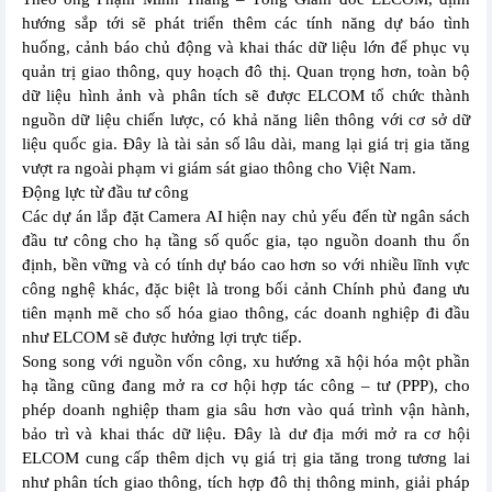
hướng sắp tới sẽ phát triển thêm các tính năng dự báo tình
huống, cảnh báo chủ động và khai thác dữ liệu lớn để phục vụ
quản trị giao thông, quy hoạch đô thị. Quan trọng hơn, toàn bộ
dữ liệu hình ảnh và phân tích sẽ được ELCOM tổ chức thành
nguồn dữ liệu chiến lược, có khả năng liên thông với cơ sở dữ
liệu quốc gia. Đây là tài sản số lâu dài, mang lại giá trị gia tăng
vượt ra ngoài phạm vi giám sát giao thông cho Việt Nam.
Động lực từ đầu tư công
Các dự án lắp đặt Camera AI hiện nay chủ yếu đến từ ngân sách
đầu tư công cho hạ tầng số quốc gia, tạo nguồn doanh thu ổn
định, bền vững và có tính dự báo cao hơn so với nhiều lĩnh vực
công nghệ khác, đặc biệt là trong bối cảnh Chính phủ đang ưu
tiên mạnh mẽ cho số hóa giao thông, các doanh nghiệp đi đầu
như ELCOM sẽ được hưởng lợi trực tiếp.
Song song với nguồn vốn công, xu hướng xã hội hóa một phần
hạ tầng cũng đang mở ra cơ hội hợp tác công – tư (PPP), cho
phép doanh nghiệp tham gia sâu hơn vào quá trình vận hành,
bảo trì và khai thác dữ liệu. Đây là dư địa mới mở ra cơ hội
ELCOM cung cấp thêm dịch vụ giá trị gia tăng trong tương lai
như phân tích giao thông, tích hợp đô thị thông minh, giải pháp