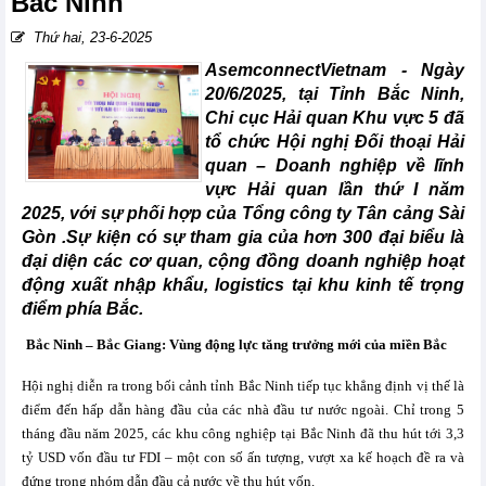
Bắc Ninh
Thứ hai, 23-6-2025
AsemconnectVietnam -
Ngày
20/6/2025, tại Tỉnh Bắc Ninh,
Chi cục Hải quan Khu vực 5 đã
tổ chức Hội nghị Đối thoại Hải
quan – Doanh nghiệp về lĩnh
vực Hải quan lần thứ I năm
2025, với sự phối hợp của Tổng công ty Tân cảng Sài
Gòn .Sự kiện có sự tham gia của hơn 300 đại biểu là
đại diện các cơ quan, cộng đồng doanh nghiệp hoạt
động xuất nhập khẩu, logistics tại khu kinh tế trọng
điểm phía Bắc.
Bắc Ninh – Bắc Giang: Vùng động lực tăng trưởng mới của miền Bắc
Hội nghị diễn ra trong bối cảnh tỉnh Bắc Ninh tiếp tục khẳng định vị thế là
điểm đến hấp dẫn hàng đầu của các nhà đầu tư nước ngoài. Chỉ trong 5
tháng đầu năm 2025, các khu công nghiệp tại Bắc Ninh đã thu hút tới 3,3
tỷ USD vốn đầu tư FDI – một con số ấn tượng, vượt xa kế hoạch đề ra và
đứng trong nhóm dẫn đầu cả nước về thu hút vốn.