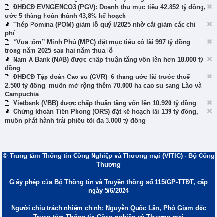
ĐHĐCĐ EVNGENCO3 (PGV): Doanh thu mục tiêu 42.852 tỷ đồng,
ước 5 tháng hoàn thành 43,8% kế hoạch
Thép Pomina (POM) giảm lỗ quý I/2025 nhờ cắt giảm các chi
phí
“Vua tôm” Minh Phú (MPC) đặt mục tiêu có lãi 997 tỷ đồng
trong năm 2025 sau hai năm thua lỗ
Nam A Bank (NAB) được chấp thuận tăng vốn lên hơn 18.000 tỷ
đồng
ĐHĐCĐ Tập đoàn Cao su (GVR): 6 tháng ước lãi trước thuế
2.500 tỷ đồng, muốn mở rộng thêm 70.000 ha cao su sang Lào và
Campuchia
Vietbank (VBB) được chấp thuận tăng vốn lên 10.920 tỷ đồng
Chứng khoán Tiên Phong (ORS) đặt kế hoạch lãi 139 tỷ đồng,
muốn phát hành trái phiếu tối đa 3.000 tỷ đồng
© Trung tâm Thông tin Công Nghiệp và Thương mại (VITIC) - Bộ Công
Thương
Giấy phép của Bộ Thông tin và Truyền thông số 115/GP-TTĐT, cấp
ngày 5/6/2024
Người chịu trách nhiệm chính: Nguyễn Quốc Lân, Phó Giám đốc
Trung tâm Thông tin Công nghiệp và Thương mại