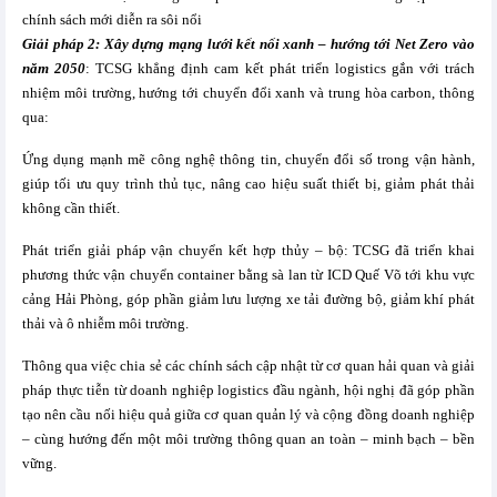
chính sách mới diễn ra sôi nổi
Giải pháp 2: Xây dựng mạng lưới kết nối xanh – hướng tới Net Zero vào
năm 2050
: TCSG khẳng định cam kết phát triển logistics gắn với trách
nhiệm môi trường, hướng tới chuyển đổi xanh và trung hòa carbon, thông
qua:
Ứng dụng mạnh mẽ công nghệ thông tin, chuyển đổi số trong vận hành,
giúp tối ưu quy trình thủ tục, nâng cao hiệu suất thiết bị, giảm phát thải
không cần thiết.
Phát triển giải pháp vận chuyển kết hợp thủy – bộ: TCSG đã triển khai
phương thức vận chuyển container bằng sà lan từ ICD Quế Võ tới khu vực
cảng Hải Phòng, góp phần giảm lưu lượng xe tải đường bộ, giảm khí phát
thải và ô nhiễm môi trường.
Thông qua việc chia sẻ các chính sách cập nhật từ cơ quan hải quan và giải
pháp thực tiễn từ doanh nghiệp logistics đầu ngành, hội nghị đã góp phần
tạo nên cầu nối hiệu quả giữa cơ quan quản lý và cộng đồng doanh nghiệp
– cùng hướng đến một môi trường thông quan an toàn – minh bạch – bền
vững.