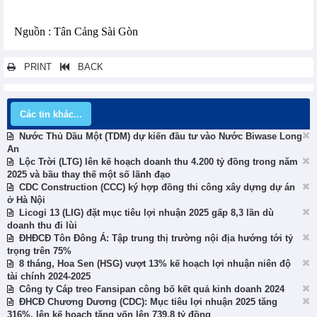
Nguồn : Tân Cảng Sài Gòn
PRINT
BACK
Các tin khác...
Nước Thủ Dầu Một (TDM) dự kiến đầu tư vào Nước Biwase Long
An
Lộc Trời (LTG) lên kế hoạch doanh thu 4.200 tỷ đồng trong năm
2025 và bầu thay thế một số lãnh đạo
CDC Construction (CCC) ký hợp đồng thi công xây dựng dự án
ở Hà Nội
Licogi 13 (LIG) đặt mục tiêu lợi nhuận 2025 gấp 8,3 lần dù
doanh thu đi lùi
ĐHĐCĐ Tôn Đông Á: Tập trung thị trường nội địa hướng tới tỷ
trọng trên 75%
8 tháng, Hoa Sen (HSG) vượt 13% kế hoạch lợi nhuận niên độ
tài chính 2024-2025
Công ty Cáp treo Fansipan công bố kết quả kinh doanh 2024
ĐHCĐ Chương Dương (CDC): Mục tiêu lợi nhuận 2025 tăng
316%, lên kế hoạch tăng vốn lên 739,8 tỷ đồng