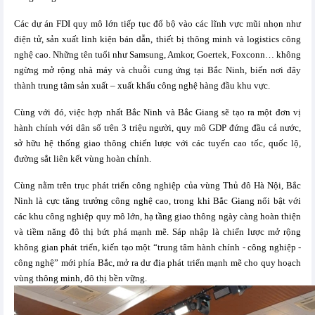
Các dự án FDI quy mô lớn tiếp tục đổ bộ vào các lĩnh vực mũi nhọn như
điện tử, sản xuất linh kiện bán dẫn, thiết bị thông minh và logistics công
nghệ cao. Những tên tuổi như Samsung, Amkor, Goertek, Foxconn… không
ngừng mở rộng nhà máy và chuỗi cung ứng tại Bắc Ninh, biến nơi đây
thành trung tâm sản xuất – xuất khẩu công nghệ hàng đầu khu vực.
Cùng với đó, việc hợp nhất Bắc Ninh và Bắc Giang sẽ tạo ra một đơn vị
hành chính với dân số trên 3 triệu người, quy mô GDP đứng đầu cả nước,
sở hữu hệ thống giao thông chiến lược với các tuyến cao tốc, quốc lộ,
đường sắt liên kết vùng hoàn chỉnh.
Cùng nằm trên trục phát triển công nghiệp của vùng Thủ đô Hà Nội, Bắc
Ninh là cực tăng trưởng công nghệ cao, trong khi Bắc Giang nổi bật với
các khu công nghiệp quy mô lớn, hạ tầng giao thông ngày càng hoàn thiện
và tiềm năng đô thị bứt phá mạnh mẽ. Sáp nhập là chiến lược mở rộng
không gian phát triển, kiến tạo một “trung tâm hành chính - công nghiệp -
công nghệ” mới phía Bắc, mở ra dư địa phát triển mạnh mẽ cho quy hoạch
vùng thông minh, đô thị bền vững.