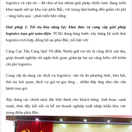
logistics và vận tải – đã chia sẻ hai nhóm giải pháp chiến lược đang triển
khai mạnh mẽ tại khu vực phía Bắc, với trọng tâm hướng đến giảm chi phí
– tăng hiệu quả – phát triển bền vững:
Giải pháp 1: Tối ưu hóa năng lực khai thác và cung cấp giải pháp
logistics trọn gói toàn diện
: TCSG đang từng bước xây dựng hệ sinh thái
logistics tích hợp, đồng bộ tại phía Bắc, nổi bật với:
Cảng Cạn Tân Cảng Quế Võ (Bắc Ninh) giữ vai trò là cảng đích nội địa,
giúp doanh nghiệp rút ngắn thời gian, giảm áp lực tại cảng biển, tiết kiệm
chi phí logistics.
Cung cấp đa dạng các dịch vụ logistics: vận tải đa phương thức, kho bãi,
thủ tục hải quan, dịch vụ giá trị gia tăng… nhằm đáp ứng nhu cầu vận
hành trọn gói.
Xây dựng các chính sách đặc biệt dành cho khách hàng: linh hoạt, cạnh
tranh, thúc đẩy kết nối và hỗ trợ doanh nghiệp xuất nhập khẩu khu vực
trọng điểm phía Bắc.