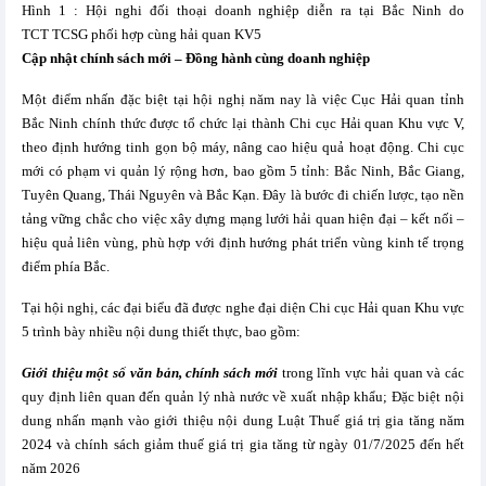
Hình 1 : Hội nghi đối thoại doanh nghiệp diễn ra tại Bắc Ninh do
TCT TCSG phối hợp cùng hải quan KV5
Cập nhật chính sách mới – Đồng hành cùng doanh nghiệp
Một điểm nhấn đặc biệt tại hội nghị năm nay là việc Cục Hải quan tỉnh
Bắc Ninh chính thức được tổ chức lại thành Chi cục Hải quan Khu vực V,
theo định hướng tinh gọn bộ máy, nâng cao hiệu quả hoạt động. Chi cục
mới có phạm vi quản lý rộng hơn, bao gồm 5 tỉnh: Bắc Ninh, Bắc Giang,
Tuyên Quang, Thái Nguyên và Bắc Kạn. Đây là bước đi chiến lược, tạo nền
tảng vững chắc cho việc xây dựng mạng lưới hải quan hiện đại – kết nối –
hiệu quả liên vùng, phù hợp với định hướng phát triển vùng kinh tế trọng
điểm phía Bắc.
Tại hội nghị, các đại biểu đã được nghe đại diện Chi cục Hải quan Khu vực
5 trình bày nhiều nội dung thiết thực, bao gồm:
Giới thiệu một số văn bản, chính sách mới
trong lĩnh vực hải quan và các
quy định liên quan đến quản lý nhà nước về xuất nhập khẩu; Đặc biệt nội
dung nhấn mạnh vào giới thiệu nội dung Luật Thuế giá trị gia tăng năm
2024 và chính sách giảm thuế giá trị gia tăng từ ngày 01/7/2025 đến hết
năm 2026