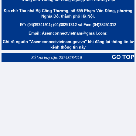
Địa chỉ: Tòa nhà Bộ Công Thương, số 655 Phạm Văn Đồng, phường
Nghĩa Đô, thành phố Hà Nội.
ĐT: (04)39341911; (04)38251312 và Fax: (04)38251312
Email: Asemconnectvietnam@gmail.com;
Ghi rõ nguồn "Asemconnectvietnam.gov.vn" khi đăng lại thông tin từ
kênh thông tin này
GO TOP
Số lượt truy cập: 25743584116