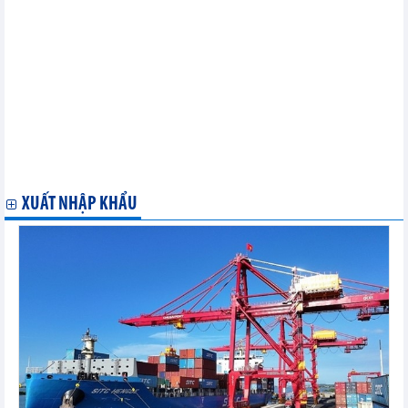
Dầu khí An Pha (ASP) đặt mục tiêu lợi nhuận 2025 gấp gần 3 lần
HDBank (HDB) được vinh danh top 5 doanh nghiệp có chuẩn
mực quản trị hàng đầu Việt Nam
Hải An (HAH) đặt mục tiêu lợi nhuận 2025 tăng 33%, dự kiến
đóng mới 4 tàu container sức chở 3.000 - 4.500 TEU
VNG (VNZ) lên kế hoạch lỗ 561 tỷ đồng trong năm 2025
Dược Danapha (DAN) đặt kế hoạch đi lùi
Cảng Phước An (PAP) lên kế hoạch lỗ kỷ lục 558,87 tỷ đồng
trong năm 2025
Royal Invest JSC (RYG) lên kế hoạch tham vọng trong năm 2025
sau một năm không hoàn thành kế hoạch
XUẤT NHẬP KHẨU