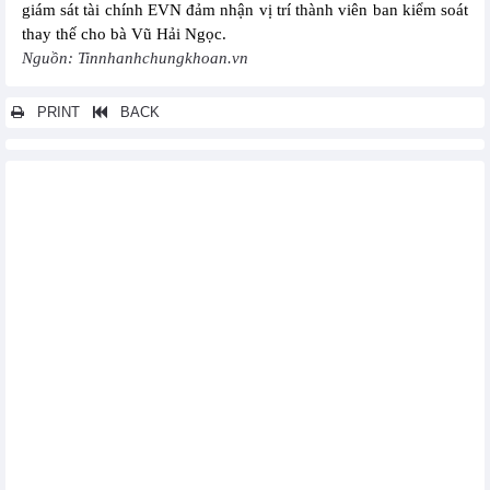
giám sát tài chính EVN đảm nhận vị trí thành viên ban kiểm soát
thay thế cho bà Vũ Hải Ngọc.
Nguồn: Tinnhanhchungkhoan.vn
PRINT
BACK
Các tin khác...
Thép Pomina (POM) giảm lỗ quý I/2025 nhờ cắt giảm các chi
phí
“Vua tôm” Minh Phú (MPC) đặt mục tiêu có lãi 997 tỷ đồng
trong năm 2025 sau hai năm thua lỗ
Nam A Bank (NAB) được chấp thuận tăng vốn lên hơn 18.000 tỷ
đồng
Vietbank (VBB) được chấp thuận tăng vốn lên 10.920 tỷ đồng
Chứng khoán Tiên Phong (ORS) đặt kế hoạch lãi 139 tỷ đồng,
muốn phát hành trái phiếu tối đa 3.000 tỷ đồng
Sao Ta (FMC) tăng 39% doanh số tháng 5, đạt 21 triệu USD
Chứng khoán APG khai trương trụ sở mới, lên kế hoạch tăng
vốn mạnh
6 tháng, PVCFC (DCM) ước đạt lợi nhuận trước thuế 1.047 tỷ
đồng