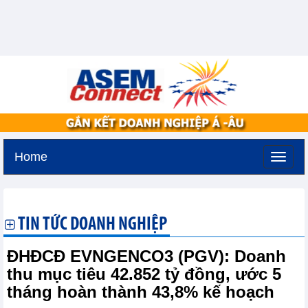
Home
Thứ ba, 11-8-2026 -
3:26
GMT+7
TIN TỨC DOANH NGHIỆP
ĐHĐCĐ EVNGENCO3 (PGV): Doanh
thu mục tiêu 42.852 tỷ đồng, ước 5
tháng hoàn thành 43,8% kế hoạch