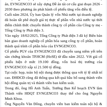
án, EVNGENCO3 sẽ xây dựng Đề án tái cơ cấu giai đoạn 2026 -
2030 theo phương án phát hành cổ phiếu tăng vốn điều lệ.
Cuối năm 2024, Ủy ban Quản lý vốn Nhà nước tại doanh nghiệp
đã hoàn tất phê duyệt giá trị thực tế phần vốn nhà nước tại thời
điểm chính thức chuyển thành công ty cổ phần của Công ty mẹ -
Tổng Công ty Phát điện 3.
Vào ngày 18/02/2025, Tổng Công ty Phát điện 3 đã ký Biên bản
bàn giao doanh nghiệp cổ phần hóa sang công ty cổ phần, hoàn
thành quá trình cổ phần hóa của EVNGENCO3.
Cổ phiếu PGV của EVNGENCO3 đã chuyển sang niêm yết trên
sàn chứng khoán TP.HCM (HoSE) từ đầu năm 2022. Với giá cổ
phiếu hiện ở mức 19.100 đồng, vốn hoá thị trường của
EVNGENCO3 xấp xỉ 21.500 tỷ đồng.
Tại cuộc họp, toàn bộ nội dung được thông qua với tỷ lệ nhất trí
cao. ĐHĐCĐ cũng đã thông qua kết quả bầu bổ sung thành viên
hội đồng quản trị và thành viên ban kiểm soát.
Trong đó, ông Hồ Anh Tuấn, Trưởng Ban Kế hoạch EVN làm
Thành viên HĐQT EVNGENCO3 thay thế cho ông Nguyễn
Minh Khoa.
Ông Nguyễn Văn Đông, chuyên viên ban kiểm toán nội bộ &