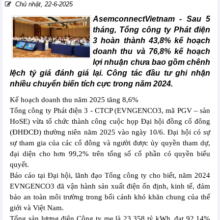
Chủ nhật, 22-6-2025
AsemconnectVietnam -
Sau 5
tháng, Tổng công ty Phát điện
3 hoàn thành 43,8% kế hoạch
doanh thu và 76,8% kế hoạch
lợi nhuận chưa bao gồm chênh
lệch tỷ giá đánh giá lại. Công tác đầu tư ghi nhận
nhiều chuyển biến tích cực trong năm 2024.
Kế hoạch doanh thu năm 2025 tăng 8,6%
Tổng công ty Phát điện 3 - CTCP (EVNGENCO3, mã PGV – sàn
HoSE) vừa tổ chức thành công cuộc họp Đại hội đồng cổ đông
(ĐHĐCĐ) thường niên năm 2025 vào ngày 10/6. Đại hội có sự
sự tham gia của các cổ đông và người được ủy quyền tham dự,
đại diện cho hơn 99,2% trên tổng số cổ phần có quyền biểu
quyết.
Báo cáo tại Đại hội, lãnh đạo Tổng công ty cho biết, năm 2024
EVNGENCO3 đã vận hành sản xuất điện ổn định, kinh tế, đảm
bảo an toàn môi trường trong bối cảnh khó khăn chung của thế
giới và Việt Nam.
Tổng sản lượng điện Công ty mẹ là 23,358 tỷ kWh, đạt 92,14%