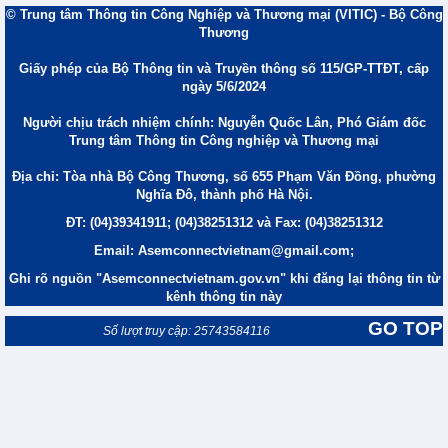
© Trung tâm Thông tin Công Nghiệp và Thương mại (VITIC) - Bộ Công
Thương
Giấy phép của Bộ Thông tin và Truyền thông số 115/GP-TTĐT, cấp
ngày 5/6/2024
Người chịu trách nhiệm chính: Nguyễn Quốc Lân, Phó Giám đốc
Trung tâm Thông tin Công nghiệp và Thương mại
Địa chỉ: Tòa nhà Bộ Công Thương, số 655 Phạm Văn Đồng, phường
Nghĩa Đô, thành phố Hà Nội.
ĐT: (04)39341911; (04)38251312 và Fax: (04)38251312
Email: Asemconnectvietnam@gmail.com;
Ghi rõ nguồn "Asemconnectvietnam.gov.vn" khi đăng lại thông tin từ
kênh thông tin này
GO TOP
Số lượt truy cập: 25743584116