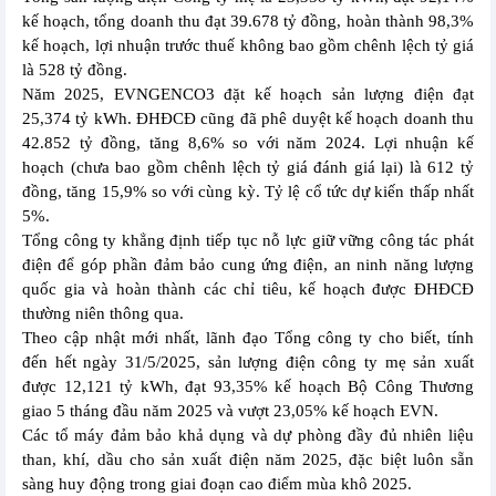
kế hoạch, tổng doanh thu đạt 39.678 tỷ đồng, hoàn thành 98,3%
kế hoạch, lợi nhuận trước thuế không bao gồm chênh lệch tỷ giá
là 528 tỷ đồng.
Năm 2025, EVNGENCO3 đặt kế hoạch sản lượng điện đạt
25,374 tỷ kWh. ĐHĐCĐ cũng đã phê duyệt kế hoạch doanh thu
42.852 tỷ đồng, tăng 8,6% so với năm 2024. Lợi nhuận kế
hoạch (chưa bao gồm chênh lệch tỷ giá đánh giá lại) là 612 tỷ
đồng, tăng 15,9% so với cùng kỳ. Tỷ lệ cổ tức dự kiến thấp nhất
5%.
Tổng công ty khẳng định tiếp tục nỗ lực giữ vững công tác phát
điện để góp phần đảm bảo cung ứng điện, an ninh năng lượng
quốc gia và hoàn thành các chỉ tiêu, kế hoạch được ĐHĐCĐ
thường niên thông qua.
Theo cập nhật mới nhất, lãnh đạo Tổng công ty cho biết, tính
đến hết ngày 31/5/2025, sản lượng điện công ty mẹ sản xuất
được 12,121 tỷ kWh, đạt 93,35% kế hoạch Bộ Công Thương
giao 5 tháng đầu năm 2025 và vượt 23,05% kế hoạch EVN.
Các tổ máy đảm bảo khả dụng và dự phòng đầy đủ nhiên liệu
than, khí, dầu cho sản xuất điện năm 2025, đặc biệt luôn sẵn
sàng huy động trong giai đoạn cao điểm mùa khô 2025.