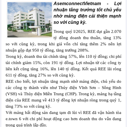
AsemconnectVietnam -
Lợi
nhuận tăng trưởng tốt chủ yếu
nhờ mảng điện cải thiện mạnh
so với cùng kỳ.
Trong quý I/2025, REE đạt gần 2.070
tỷ đồng doanh thu thuần, tăng 13%
so với cùng kỳ, trong khi giá vốn chỉ tăng thêm 2% nên lợi
nhuận gộp đạt 950 tỷ đồng, tăng trưởng 208%.
Trong kỳ, doanh thu tài chính tăng 57%, lên 110 tỷ đồng; chi phí
tài chính giảm 15%, còn 191 tỷ đồng. Lợi nhuận từ các công ty
liên kết cũng tăng 16%, lên 140 tỷ đồng. Kết quả REE lãi ròng
611 tỷ đồng, tăng 27% so với cùng kỳ.
REE cho biết, lợi nhuận tăng mạnh nhờ mảng điện, chủ yếu do
các công ty thành viên như Thủy điện Vĩnh Sơn – Sông Hinh
(VSH) và Thủy điện Miền Trung (CHP). Trong kỳ, mảng hạ tầng
điện của REE mang về 413 tỷ đồng lợi nhuận ròng trong quý 1,
tăng 73% so với cùng kỳ.
Với mảng bất động sản đang tạm đi lùi vì REE đã vận hành tòa
e.town 6 với chi phí hoạt động cao hơn doanh thu do vẫn đang
trong quá trình lấp đầy.