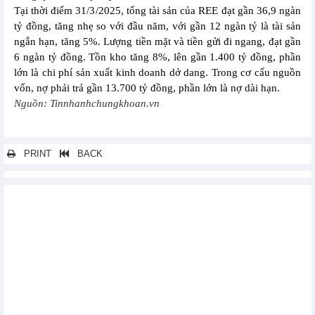
Tại thời điểm 31/3/2025, tổng tài sản của REE đạt gần 36,9 ngàn
tỷ đồng, tăng nhẹ so với đầu năm, với gần 12 ngàn tỷ là tài sản
ngắn hạn, tăng 5%. Lượng tiền mặt và tiền gửi đi ngang, đạt gần
6 ngàn tỷ đồng. Tồn kho tăng 8%, lên gần 1.400 tỷ đồng, phần
lớn là chi phí sản xuất kinh doanh dở dang. Trong cơ cấu nguồn
vốn, nợ phải trả gần 13.700 tỷ đồng, phần lớn là nợ dài hạn.
Nguồn: Tinnhanhchungkhoan.vn
PRINT
BACK
Các tin khác...
Vạn Phát Hưng (VPH) lỗ 9,2 tỷ đồng trong quý đầu năm 2025
Sản lượng bàn giao ít, lợi nhuận TCH giảm hơn 50% quý đầu
năm
Viettel Global (VGI) tăng trưởng doanh thu 22% trong quý
1/2025
Bảo hiểm Hàng không (VNI) đặt mục tiêu tăng 56% doanh thu
phí bảo hiểm trong năm 2025
Tân Cảng Container khẳng định vị thế tại Việt Nam trong lĩnh