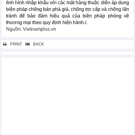
tình hình nhập khẩu với các mặt hàng thuộc diện áp dụng
biện pháp chống bán phá giá, chống trợ cấp và chống lẩn
tránh để bảo đảm hiệu quả của biện pháp phòng vệ
thương mại theo quy định hiện hành./.
Nguồn: Vietnamplus.vn
PRINT
BACK
Các tin khác...
Tôn vinh sản phẩm công nghiệp nông thôn tiêu biểu
11-19/11: Mời tham gia chương trình XTTM tại Iran và Thổ Nhĩ
Kỳ
Chính sách miễn, giảm tiền thuê đất cho hợp tác xã nông
nghiệp
Quy định mới về điều kiện bán lẻ rượu
Hàng tạm nhập tái xuất cung ứng cho tàu biển quốc tế không
phải nộp thuế
Đồng bộ chế độ kế toán thuế xuất nhập khẩu để giảm thời gian
thông quan
Kiểm tra định mức sản phẩm xuất khẩu bằng quản lý rủi ro
Giảm mạnh thuế tiêu thụ đặc biệt với xe ôtô từ năm 2016