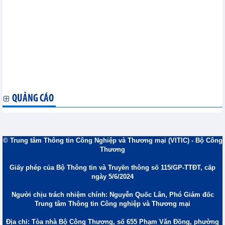
4 ngân hàng sẽ mở rộng thu nộp thuế trên toàn quốc
Dự thảo Nghị định về cấp và quản lý bảo lãnh chính phủ
Kho ngoại quan chưa đáp ứng diện tích vẫn được hoạt động
Chú ý khai hải quan đối với hành lý gửi trước, gửi sau chuyến
đi
Quy định mới nhất về thời gian thử việc
Bảo hiểm bắt buộc trong đầu tư xây dựng
Sử dụng chi phí trong lựa chọn nhà thầu dự án sử dụng vốn
nhà nước
QUẢNG CÁO
© Trung tâm Thông tin Công Nghiệp và Thương mại (VITIC) - Bộ Công
Thương
Giấy phép của Bộ Thông tin và Truyền thông số 115/GP-TTĐT, cấp
ngày 5/6/2024
Người chịu trách nhiệm chính: Nguyễn Quốc Lân, Phó Giám đốc
Trung tâm Thông tin Công nghiệp và Thương mại
Địa chỉ: Tòa nhà Bộ Công Thương, số 655 Phạm Văn Đồng, phường