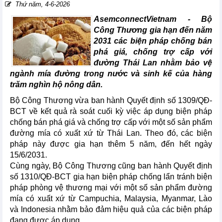
Thứ năm, 4-6-2026
AsemconnectVietnam -
Bộ
Công Thương gia hạn đến năm
2031 các biện pháp chống bán
phá giá, chống trợ cấp với
đường Thái Lan nhằm bảo vệ
ngành mía đường trong nước và sinh kế của hàng
trăm nghìn hộ nông dân.
Bộ Công Thương vừa ban hành Quyết định số 1309/QĐ-
BCT về kết quả rà soát cuối kỳ việc áp dụng biện pháp
chống bán phá giá và chống trợ cấp với một số sản phẩm
đường mía có xuất xứ từ Thái Lan. Theo đó, các biện
pháp này được gia hạn thêm 5 năm, đến hết ngày
15/6/2031.
Cùng ngày, Bộ Công Thương cũng ban hành Quyết định
số 1310/QĐ-BCT gia hạn biện pháp chống lẩn tránh biện
pháp phòng vệ thương mại với một số sản phẩm đường
mía có xuất xứ từ Campuchia, Malaysia, Myanmar, Lào
và Indonesia nhằm bảo đảm hiệu quả của các biện pháp
đang được áp dụng.