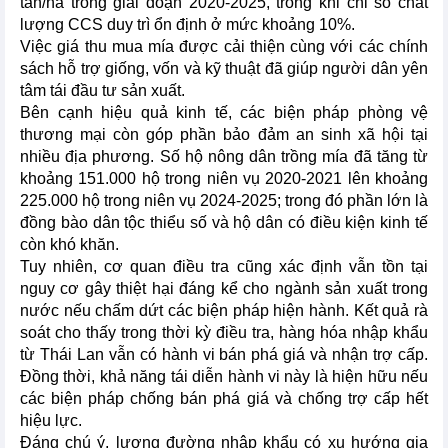
tấn/ha trong giai đoạn 2020-2025, trong khi chỉ số chất
lượng CCS duy trì ổn định ở mức khoảng 10%.
Việc giá thu mua mía được cải thiện cùng với các chính
sách hỗ trợ giống, vốn và kỹ thuật đã giúp người dân yên
tâm tái đầu tư sản xuất.
Bên cạnh hiệu quả kinh tế, các biện pháp phòng vệ
thương mại còn góp phần bảo đảm an sinh xã hội tại
nhiều địa phương. Số hộ nông dân trồng mía đã tăng từ
khoảng 151.000 hộ trong niên vụ 2020-2021 lên khoảng
225.000 hộ trong niên vụ 2024-2025; trong đó phần lớn là
đồng bào dân tộc thiểu số và hộ dân có điều kiện kinh tế
còn khó khăn.
Tuy nhiên, cơ quan điều tra cũng xác định vẫn tồn tại
nguy cơ gây thiệt hại đáng kể cho ngành sản xuất trong
nước nếu chấm dứt các biện pháp hiện hành. Kết quả rà
soát cho thấy trong thời kỳ điều tra, hàng hóa nhập khẩu
từ Thái Lan vẫn có hành vi bán phá giá và nhận trợ cấp.
Đồng thời, khả năng tái diễn hành vi này là hiện hữu nếu
các biện pháp chống bán phá giá và chống trợ cấp hết
hiệu lực.
Đáng chú ý, lượng đường nhập khẩu có xu hướng gia