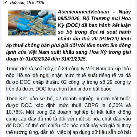
Thứ sáu, 15-5-2026
AsemconnectVietnam -
Ngày
08/5/2026, Bộ Thương mại Hoa
Kỳ (DOC) đã ban hành kết luận
sơ bộ trong đợt rà soát hành
chính lần thứ 20 (POR20) lệnh
áp thuế chống bán phá giá đối với tôm nước ấm đông
lạnh của Việt Nam xuất khẩu sang Hoa Kỳ trong giai
đoạn từ 01/02/2024 đến 31/01/2025.
Trong đợt rà soát này, có 29 công ty Việt Nam đã kịp thời
nộp Hồ sơ đề nghị nhận mức thuế suất riêng rẽ và đã
được DOC chấp thuận. 02 công ty trong số 29 công ty
trên đã được DOC lựa chọn làm bị đơn bắt buộc.
Theo Kết luận sơ bộ, 02 doanh nghiệp bị đơn bắt buộc
được DOC xác định mức thuế CBPG là 6,30% và
10,76%. Một trong 02 doanh nghiệp bị kết luận không
cung cấp đầy đủ mô tả đối với một số hóa chất đầu vào
để DOC có thể đối chiếu các hóa chất này với giá trị thay
thế tương ứng, dẫn tới việc bị áp dụng dữ liệu sẵn có bất