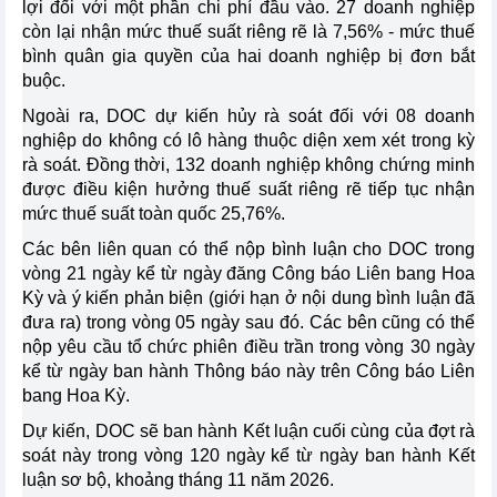
lợi đối với một phần chi phí đầu vào. 27 doanh nghiệp
còn lại nhận mức thuế suất riêng rẽ là 7,56% - mức thuế
bình quân gia quyền của hai doanh nghiệp bị đơn bắt
buộc.
Ngoài ra, DOC dự kiến hủy rà soát đối với 08 doanh
nghiệp do không có lô hàng thuộc diện xem xét trong kỳ
rà soát. Đồng thời, 132 doanh nghiệp không chứng minh
được điều kiện hưởng thuế suất riêng rẽ tiếp tục nhận
mức thuế suất toàn quốc 25,76%.
Các bên liên quan có thể nộp bình luận cho DOC trong
vòng 21 ngày kể từ ngày đăng Công báo Liên bang Hoa
Kỳ và ý kiến phản biện (giới hạn ở nội dung bình luận đã
đưa ra) trong vòng 05 ngày sau đó. Các bên cũng có thể
nộp yêu cầu tổ chức phiên điều trần trong vòng 30 ngày
kể từ ngày ban hành Thông báo này trên Công báo Liên
bang Hoa Kỳ.
Dự kiến, DOC sẽ ban hành Kết luận cuối cùng của đợt rà
soát này trong vòng 120 ngày kể từ ngày ban hành Kết
luận sơ bộ, khoảng tháng 11 năm 2026.