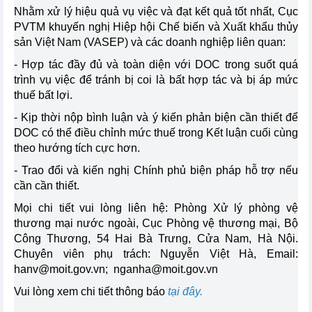
Nhằm xử lý hiệu quả vụ việc và đạt kết quả tốt nhất, Cục
PVTM khuyến nghị Hiệp hội Chế biến và Xuất khẩu thủy
sản Việt Nam (VASEP) và các doanh nghiệp liên quan:
- Hợp tác đầy đủ và toàn diện với DOC trong suốt quá
trình vụ việc để tránh bị coi là bất hợp tác và bị áp mức
thuế bất lợi.
- Kịp thời nộp bình luận và ý kiến phản biện cần thiết để
DOC có thể điều chỉnh mức thuế trong Kết luận cuối cùng
theo hướng tích cực hơn.
- Trao đổi và kiến nghị Chính phủ biện pháp hỗ trợ nếu
cần cần thiết.
Mọi chi tiết vui lòng liên hệ: Phòng Xử lý phòng vệ
thương mại nước ngoài, Cục Phòng vệ thương mại, Bộ
Công Thương, 54 Hai Bà Trưng, Cửa Nam, Hà Nội.
Chuyên viên phụ trách: Nguyễn Việt Hà, Email:
hanv@moit.gov.vn
;
nganha@moit.gov.vn
Vui lòng xem chi tiết thông báo
tại đây.