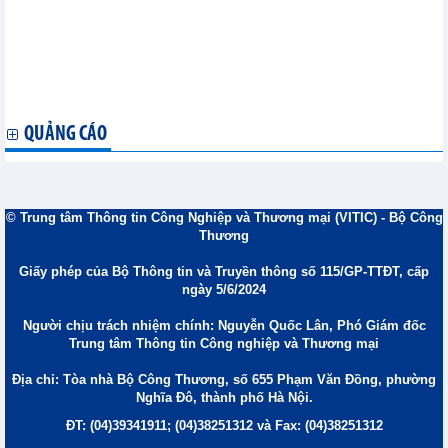
Chú ý khai hải quan đối với hành lý gửi trước, gửi sau chuyến
đi
Quy định mới nhất về thời gian thử việc
Bảo hiểm bắt buộc trong đầu tư xây dựng
Sử dụng chi phí trong lựa chọn nhà thầu dự án sử dụng vốn
nhà nước
QUẢNG CÁO
© Trung tâm Thông tin Công Nghiệp và Thương mại (VITIC) - Bộ Công
Thương
Giấy phép của Bộ Thông tin và Truyền thông số 115/GP-TTĐT, cấp
ngày 5/6/2024
Người chịu trách nhiệm chính: Nguyễn Quốc Lân, Phó Giám đốc
Trung tâm Thông tin Công nghiệp và Thương mại
Địa chỉ: Tòa nhà Bộ Công Thương, số 655 Phạm Văn Đồng, phường
Nghĩa Đô, thành phố Hà Nội.
ĐT: (04)39341911; (04)38251312 và Fax: (04)38251312