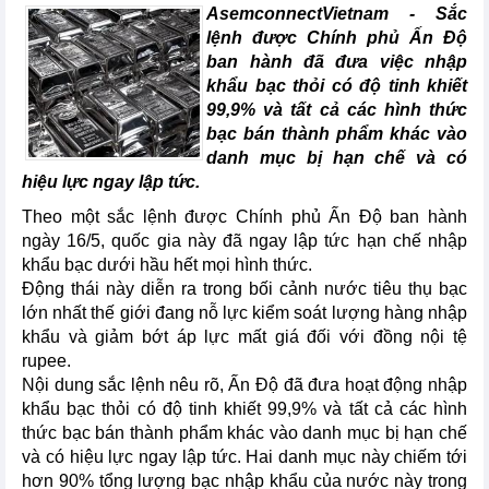
AsemconnectVietnam -
Sắc
lệnh được Chính phủ Ấn Độ
ban hành đã đưa việc nhập
khẩu bạc thỏi có độ tinh khiết
99,9% và tất cả các hình thức
bạc bán thành phẩm khác vào
danh mục bị hạn chế và có
hiệu lực ngay lập tức.
Theo một sắc lệnh được Chính phủ Ấn Độ ban hành
ngày 16/5, quốc gia này đã ngay lập tức hạn chế nhập
khẩu bạc dưới hầu hết mọi hình thức.
Động thái này diễn ra trong bối cảnh nước tiêu thụ bạc
lớn nhất thế giới đang nỗ lực kiểm soát lượng hàng nhập
khẩu và giảm bớt áp lực mất giá đối với đồng nội tệ
rupee.
Nội dung sắc lệnh nêu rõ, Ấn Độ đã đưa hoạt động nhập
khẩu bạc thỏi có độ tinh khiết 99,9% và tất cả các hình
thức bạc bán thành phẩm khác vào danh mục bị hạn chế
và có hiệu lực ngay lập tức. Hai danh mục này chiếm tới
hơn 90% tổng lượng bạc nhập khẩu của nước này trong