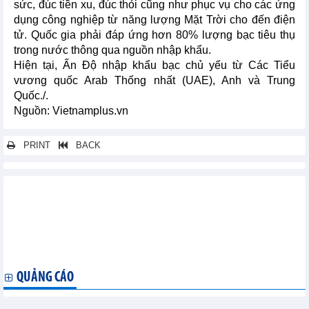
sức, đúc tiền xu, đúc thỏi cũng như phục vụ cho các ứng
dụng công nghiệp từ năng lượng Mặt Trời cho đến điện
tử. Quốc gia phải đáp ứng hơn 80% lượng bạc tiêu thụ
trong nước thông qua nguồn nhập khẩu.
Hiện tại, Ấn Độ nhập khẩu bạc chủ yếu từ Các Tiểu
vương quốc Arab Thống nhất (UAE), Anh và Trung
Quốc./.
Nguồn: Vietnamplus.vn
PRINT
BACK
Các tin khác...
Xuất khẩu cà phê Honduras tăng trong tháng 8, xuất khẩu của
Costa Rica giảm
TPP cắt giảm chi phí lương thực cho Nhật Bản do thuế giảm,
nhập khẩu nhiều hơn
QUẢNG CÁO