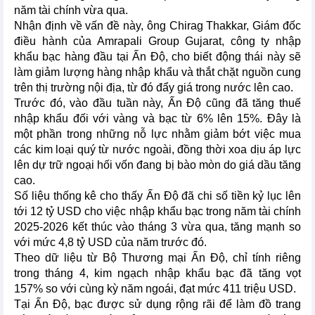
năm tài chính vừa qua.
Nhận định về vấn đề này, ông Chirag Thakkar, Giám đốc
điều hành của Amrapali Group Gujarat, công ty nhập
khẩu bạc hàng đầu tại Ấn Độ, cho biết động thái này sẽ
làm giảm lượng hàng nhập khẩu và thắt chặt nguồn cung
trên thị trường nội địa, từ đó đẩy giá trong nước lên cao.
Trước đó, vào đầu tuần này, Ấn Độ cũng đã tăng thuế
nhập khẩu đối với vàng và bạc từ 6% lên 15%. Đây là
một phần trong những nỗ lực nhằm giảm bớt việc mua
các kim loại quý từ nước ngoài, đồng thời xoa dịu áp lực
lên dự trữ ngoại hối vốn đang bị bào mòn do giá dầu tăng
cao.
Số liệu thống kê cho thấy Ấn Độ đã chi số tiền kỷ lục lên
tới 12 tỷ USD cho việc nhập khẩu bạc trong năm tài chính
2025-2026 kết thúc vào tháng 3 vừa qua, tăng mạnh so
với mức 4,8 tỷ USD của năm trước đó.
Theo dữ liệu từ Bộ Thương mại Ấn Độ, chỉ tính riêng
trong tháng 4, kim ngạch nhập khẩu bạc đã tăng vọt
157% so với cùng kỳ năm ngoái, đạt mức 411 triệu USD.
Tại Ấn Độ, bạc được sử dụng rộng rãi để làm đồ trang