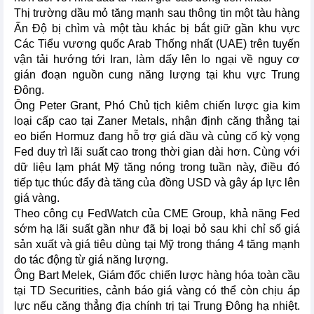
Thị trường dầu mỏ tăng mạnh sau thông tin một tàu hàng
Ấn Độ bị chìm và một tàu khác bị bắt giữ gần khu vực
Các Tiểu vương quốc Arab Thống nhất (UAE) trên tuyến
vận tải hướng tới Iran, làm dấy lên lo ngại về nguy cơ
gián đoạn nguồn cung năng lượng tại khu vực Trung
Đông.
Ông Peter Grant, Phó Chủ tịch kiêm chiến lược gia kim
loại cấp cao tại Zaner Metals, nhận định căng thẳng tại
eo biển Hormuz đang hỗ trợ giá dầu và củng cố kỳ vọng
Fed duy trì lãi suất cao trong thời gian dài hơn. Cùng với
dữ liệu lạm phát Mỹ tăng nóng trong tuần này, điều đó
tiếp tục thúc đẩy đà tăng của đồng USD và gây áp lực lên
giá vàng.
Theo công cụ FedWatch của CME Group, khả năng Fed
sớm hạ lãi suất gần như đã bị loại bỏ sau khi chỉ số giá
sản xuất và giá tiêu dùng tại Mỹ trong tháng 4 tăng mạnh
do tác động từ giá năng lượng.
Ông Bart Melek, Giám đốc chiến lược hàng hóa toàn cầu
tại TD Securities, cảnh báo giá vàng có thể còn chịu áp
lực nếu căng thẳng địa chính trị tại Trung Đông hạ nhiệt.