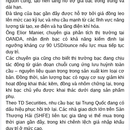
nguồn cung, tạo nền tảng hỗ trợ giá bạc trong trung và
dài hạn.
Đà tăng của bạc gần đây được hỗ trợ bởi giá đồng leo
lên mức cao kỷ lục và nhu cầu mạnh từ các lĩnh vực năng
lượng tái tạo, xe điện và hạ tầng điện khí hóa.
Ông Elior Manier, chuyên gia phân tích thị trường tại
OANDA, nhận định bạc có khả năng kiểm định lại
ngưỡng kháng cự 90 USD/ounce nếu lực mua tiếp tục
duy trì.
Các chuyên gia cũng cho biết thị trường bạc đang chịu
tác động từ gián đoạn chuỗi cung ứng lưu huỳnh toàn
cầu – nguyên liệu quan trọng trong sản xuất kim loại cơ
bản. Đồng thời, sản lượng bạc có nguy cơ suy giảm khi
hoạt động khai thác kẽm, đồng và nhôm chững lại, trong
khi bạc chủ yếu được khai thác dưới dạng sản phẩm
phụ.
Theo TD Securities, nhu cầu bạc tại Trung Quốc đang có
dấu hiệu phục hồi trở lại. Các nhà giao dịch lớn trên Sàn
Thượng Hải (SHFE) liên tục gia tăng vị thế mua trong
thời gian gần đây, trong khi chênh lệch giá nhập khẩu
duy trì ở mức cao.