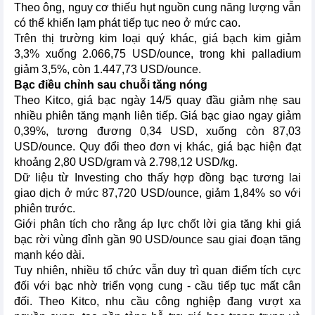
Theo ông, nguy cơ thiếu hụt nguồn cung năng lượng vẫn
có thể khiến lạm phát tiếp tục neo ở mức cao.
Trên thị trường kim loại quý khác, giá bạch kim giảm
3,3% xuống 2.066,75 USD/ounce, trong khi palladium
giảm 3,5%, còn 1.447,73 USD/ounce.
Bạc điều chỉnh sau chuỗi tăng nóng
Theo Kitco, giá bạc ngày 14/5 quay đầu giảm nhẹ sau
nhiều phiên tăng mạnh liên tiếp. Giá bạc giao ngay giảm
0,39%, tương đương 0,34 USD, xuống còn 87,03
USD/ounce. Quy đổi theo đơn vị khác, giá bạc hiện đạt
khoảng 2,80 USD/gram và 2.798,12 USD/kg.
Dữ liệu từ Investing cho thấy hợp đồng bạc tương lai
giao dịch ở mức 87,720 USD/ounce, giảm 1,84% so với
phiên trước.
Giới phân tích cho rằng áp lực chốt lời gia tăng khi giá
bạc rời vùng đỉnh gần 90 USD/ounce sau giai đoạn tăng
mạnh kéo dài.
Tuy nhiên, nhiều tổ chức vẫn duy trì quan điểm tích cực
đối với bạc nhờ triển vọng cung - cầu tiếp tục mất cân
đối. Theo Kitco, nhu cầu công nghiệp đang vượt xa