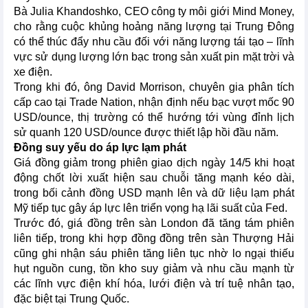
Bà Julia Khandoshko, CEO công ty môi giới Mind Money,
cho rằng cuộc khủng hoảng năng lượng tại Trung Đông
có thể thúc đẩy nhu cầu đối với năng lượng tái tạo – lĩnh
vực sử dụng lượng lớn bạc trong sản xuất pin mặt trời và
xe điện.
Trong khi đó, ông David Morrison, chuyên gia phân tích
cấp cao tại Trade Nation, nhận định nếu bạc vượt mốc 90
USD/ounce, thị trường có thể hướng tới vùng đỉnh lịch
sử quanh 120 USD/ounce được thiết lập hồi đầu năm.
Đồng suy yếu do áp lực lạm phát
Giá đồng giảm trong phiên giao dịch ngày 14/5 khi hoạt
động chốt lời xuất hiện sau chuỗi tăng mạnh kéo dài,
trong bối cảnh đồng USD mạnh lên và dữ liệu lạm phát
Mỹ tiếp tục gây áp lực lên triển vọng hạ lãi suất của Fed.
Trước đó, giá đồng trên sàn London đã tăng tám phiên
liên tiếp, trong khi hợp đồng đồng trên sàn Thượng Hải
cũng ghi nhận sáu phiên tăng liên tục nhờ lo ngại thiếu
hụt nguồn cung, tồn kho suy giảm và nhu cầu mạnh từ
các lĩnh vực điện khí hóa, lưới điện và trí tuệ nhân tạo,
đặc biệt tại Trung Quốc.