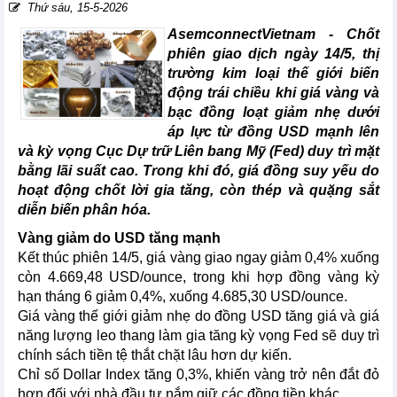
Thứ sáu, 15-5-2026
AsemconnectVietnam -
Chốt
phiên giao dịch ngày 14/5, thị
trường kim loại thế giới biến
động trái chiều khi giá vàng và
bạc đồng loạt giảm nhẹ dưới
áp lực từ đồng USD mạnh lên
và kỳ vọng Cục Dự trữ Liên bang Mỹ (Fed) duy trì mặt
bằng lãi suất cao. Trong khi đó, giá đồng suy yếu do
hoạt động chốt lời gia tăng, còn thép và quặng sắt
diễn biến phân hóa.
Vàng giảm do USD tăng mạnh
Kết thúc phiên 14/5, giá vàng giao ngay giảm 0,4% xuống
còn 4.669,48 USD/ounce, trong khi hợp đồng vàng kỳ
hạn tháng 6 giảm 0,4%, xuống 4.685,30 USD/ounce.
Giá vàng thế giới giảm nhẹ do đồng USD tăng giá và giá
năng lượng leo thang làm gia tăng kỳ vọng Fed sẽ duy trì
chính sách tiền tệ thắt chặt lâu hơn dự kiến.
Chỉ số Dollar Index tăng 0,3%, khiến vàng trở nên đắt đỏ
hơn đối với nhà đầu tư nắm giữ các đồng tiền khác.