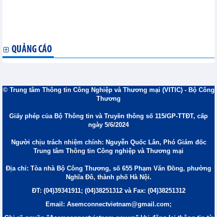
Xuất khẩu cà phê Honduras tăng trong tháng 8, xuất khẩu của
Costa Rica giảm
TPP cắt giảm chi phí lương thực cho Nhật Bản do thuế giảm,
nhập khẩu nhiều hơn
QUẢNG CÁO
© Trung tâm Thông tin Công Nghiệp và Thương mại (VITIC) - Bộ Công
Thương
Giấy phép của Bộ Thông tin và Truyền thông số 115/GP-TTĐT, cấp
ngày 5/6/2024
Người chịu trách nhiệm chính: Nguyễn Quốc Lân, Phó Giám đốc
Trung tâm Thông tin Công nghiệp và Thương mại
Địa chỉ: Tòa nhà Bộ Công Thương, số 655 Phạm Văn Đồng, phường
Nghĩa Đô, thành phố Hà Nội.
ĐT: (04)39341911; (04)38251312 và Fax: (04)38251312
Email: Asemconnectvietnam@gmail.com;