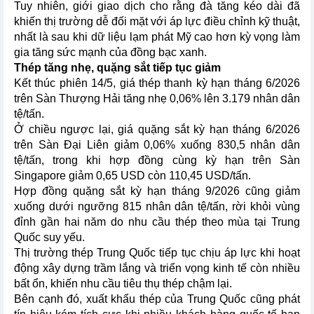
Tuy nhiên, giới giao dịch cho rằng đà tăng kéo dài đã
khiến thị trường dễ đối mặt với áp lực điều chỉnh kỹ thuật,
nhất là sau khi dữ liệu lạm phát Mỹ cao hơn kỳ vọng làm
gia tăng sức mạnh của đồng bạc xanh.
Thép tăng nhẹ, quặng sắt tiếp tục giảm
Kết thúc phiên 14/5, giá thép thanh kỳ hạn tháng 6/2026
trên Sàn Thượng Hải tăng nhẹ 0,06% lên 3.179 nhân dân
tệ/tấn.
Ở chiều ngược lại, giá quặng sắt kỳ hạn tháng 6/2026
trên Sàn Đại Liên giảm 0,06% xuống 830,5 nhân dân
tệ/tấn, trong khi hợp đồng cùng kỳ hạn trên Sàn
Singapore giảm 0,65 USD còn 110,45 USD/tấn.
Hợp đồng quặng sắt kỳ hạn tháng 9/2026 cũng giảm
xuống dưới ngưỡng 815 nhân dân tệ/tấn, rời khỏi vùng
đỉnh gần hai năm do nhu cầu thép theo mùa tại Trung
Quốc suy yếu.
Thị trường thép Trung Quốc tiếp tục chịu áp lực khi hoạt
động xây dựng trầm lắng và triển vọng kinh tế còn nhiều
bất ổn, khiến nhu cầu tiêu thụ thép chậm lại.
Bên cạnh đó, xuất khẩu thép của Trung Quốc cũng phát