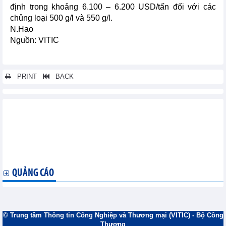
định trong khoảng 6.100 – 6.200 USD/tấn đối với các
chủng loại 500 g/l và 550 g/l.
N.Hao
Nguồn: VITIC
PRINT
BACK
Các tin khác...
Xuất khẩu cà phê Honduras tăng trong tháng 8, xuất khẩu của
Costa Rica giảm
TPP cắt giảm chi phí lương thực cho Nhật Bản do thuế giảm,
nhập khẩu nhiều hơn
QUẢNG CÁO
© Trung tâm Thông tin Công Nghiệp và Thương mại (VITIC) - Bộ Công
Thương