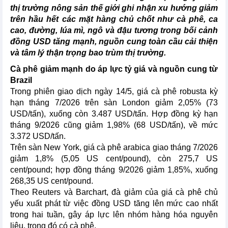
thị trường nông sản thế giới ghi nhận xu hướng giảm
trên hầu hết các mặt hàng chủ chốt như cà phê, ca
cao, đường, lúa mì, ngô và đậu tương trong bối cảnh
đồng USD tăng mạnh, nguồn cung toàn cầu cải thiện
và tâm lý thận trọng bao trùm thị trường.
Cà phê giảm mạnh do áp lực tỷ giá và nguồn cung từ
Brazil
Trong phiên giao dịch ngày 14/5, giá cà phê robusta kỳ
hạn tháng 7/2026 trên sàn London giảm 2,05% (73
USD/tấn), xuống còn 3.487 USD/tấn. Hợp đồng kỳ hạn
tháng 9/2026 cũng giảm 1,98% (68 USD/tấn), về mức
3.372 USD/tấn.
Trên sàn New York, giá cà phê arabica giao tháng 7/2026
giảm 1,8% (5,05 US cent/pound), còn 275,7 US
cent/pound; hợp đồng tháng 9/2026 giảm 1,85%, xuống
268,35 US cent/pound.
Theo Reuters và Barchart, đà giảm của giá cà phê chủ
yếu xuất phát từ việc đồng USD tăng lên mức cao nhất
trong hai tuần, gây áp lực lên nhóm hàng hóa nguyên
liệu, trong đó có cà phê.