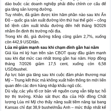
dào buộc các doanh nghiệp phải điều chỉnh cơ cấu để
gia tăng sản lượng đường.
Tuy nhiên, đà giảm được kìm hãm phần nào sau khi Ấn
Độ – quốc gia sản xuất đường lớn thứ hai thế giới – công
bố lệnh cấm xuất khẩu đường đến hết tháng 9/2026
nhằm ổn định thị trường nội địa.
Trong khi đó, giá đường trắng cũng giảm 2,7%, xuống
còn 442,9 USD/tấn.
Lúa mì giảm mạnh sau khi chạm đỉnh gần hai năm
Giá lúa mì kỳ hạn trên sàn CBOT quay đầu giảm mạnh
sau khi đạt mức cao nhất trong gần hai năm. Hợp đồng
tháng 7/2026 giảm 17,5 cent, xuống còn 6,58
USD/bushel.
Áp lực bán gia tăng sau khi cuộc đàm phán thương mại
Mỹ – Trung kết thúc mà không xuất hiện thông tin mới liên
quan đến các đơn hàng nhập khẩu ngũ cốc.
Dù vậy, các yếu tố cơ bản về nguồn cung vẫn tiếp tục hỗ
trợ thị trường. Khảo sát thực địa của Hội đồng Chất
lượng Lúa mì Mỹ cho thấy năng suất tiềm năng tại bang
Kansas chỉ đạt 38,9 bushel/mẫu Anh – mức thấp nhất kể