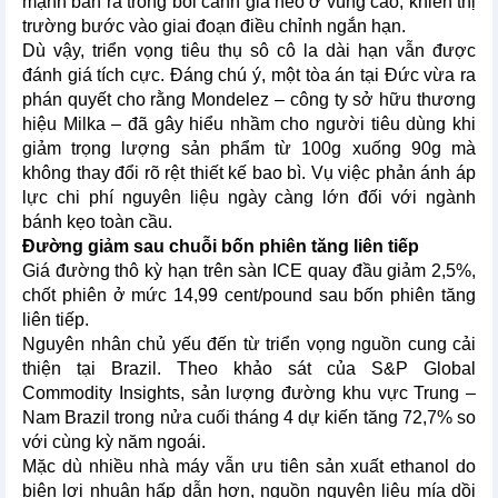
mạnh bán ra trong bối cảnh giá neo ở vùng cao, khiến thị
trường bước vào giai đoạn điều chỉnh ngắn hạn.
Dù vậy, triển vọng tiêu thụ sô cô la dài hạn vẫn được
đánh giá tích cực. Đáng chú ý, một tòa án tại Đức vừa ra
phán quyết cho rằng Mondelez – công ty sở hữu thương
hiệu Milka – đã gây hiểu nhầm cho người tiêu dùng khi
giảm trọng lượng sản phẩm từ 100g xuống 90g mà
không thay đổi rõ rệt thiết kế bao bì. Vụ việc phản ánh áp
lực chi phí nguyên liệu ngày càng lớn đối với ngành
bánh kẹo toàn cầu.
Đường giảm sau chuỗi bốn phiên tăng liên tiếp
Giá đường thô kỳ hạn trên sàn ICE quay đầu giảm 2,5%,
chốt phiên ở mức 14,99 cent/pound sau bốn phiên tăng
liên tiếp.
Nguyên nhân chủ yếu đến từ triển vọng nguồn cung cải
thiện tại Brazil. Theo khảo sát của S&P Global
Commodity Insights, sản lượng đường khu vực Trung –
Nam Brazil trong nửa cuối tháng 4 dự kiến tăng 72,7% so
với cùng kỳ năm ngoái.
Mặc dù nhiều nhà máy vẫn ưu tiên sản xuất ethanol do
biên lợi nhuận hấp dẫn hơn, nguồn nguyên liệu mía dồi