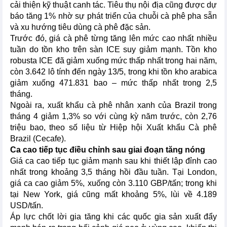
cải thiện kỹ thuật canh tác. Tiêu thụ nội địa cũng được dự
báo tăng 1% nhờ sự phát triển của chuỗi cà phê pha sẵn
và xu hướng tiêu dùng cà phê đặc sản.
Trước đó, giá cà phê từng tăng lên mức cao nhất nhiều
tuần do tồn kho trên sàn ICE suy giảm mạnh. Tồn kho
robusta ICE đã giảm xuống mức thấp nhất trong hai năm,
còn 3.642 lô tính đến ngày 13/5, trong khi tồn kho arabica
giảm xuống 471.831 bao – mức thấp nhất trong 2,5
tháng.
Ngoài ra, xuất khẩu cà phê nhân xanh của Brazil trong
tháng 4 giảm 1,3% so với cùng kỳ năm trước, còn 2,76
triệu bao, theo số liệu từ Hiệp hội Xuất khẩu Cà phê
Brazil (Cecafe).
Ca cao tiếp tục điều chỉnh sau giai đoạn tăng nóng
Giá ca cao tiếp tục giảm mạnh sau khi thiết lập đỉnh cao
nhất trong khoảng 3,5 tháng hồi đầu tuần. Tại London,
giá ca cao giảm 5%, xuống còn 3.110 GBP/tấn; trong khi
tại New York, giá cũng mất khoảng 5%, lùi về 4.189
USD/tấn.
Áp lực chốt lời gia tăng khi các quốc gia sản xuất đẩy