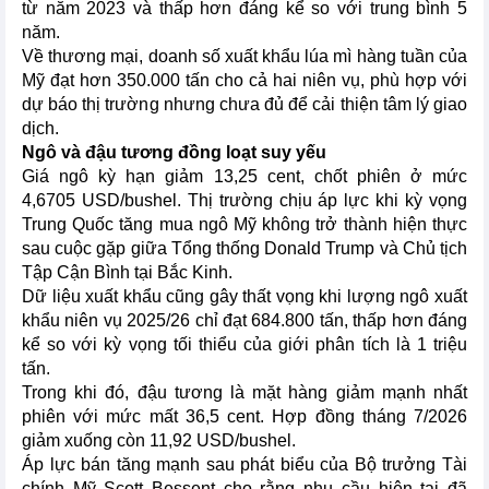
từ năm 2023 và thấp hơn đáng kể so với trung bình 5
năm.
Về thương mại, doanh số xuất khẩu lúa mì hàng tuần của
Mỹ đạt hơn 350.000 tấn cho cả hai niên vụ, phù hợp với
dự báo thị trường nhưng chưa đủ để cải thiện tâm lý giao
dịch.
Ngô và đậu tương đồng loạt suy yếu
Giá ngô kỳ hạn giảm 13,25 cent, chốt phiên ở mức
4,6705 USD/bushel. Thị trường chịu áp lực khi kỳ vọng
Trung Quốc tăng mua ngô Mỹ không trở thành hiện thực
sau cuộc gặp giữa Tổng thống Donald Trump và Chủ tịch
Tập Cận Bình tại Bắc Kinh.
Dữ liệu xuất khẩu cũng gây thất vọng khi lượng ngô xuất
khẩu niên vụ 2025/26 chỉ đạt 684.800 tấn, thấp hơn đáng
kể so với kỳ vọng tối thiểu của giới phân tích là 1 triệu
tấn.
Trong khi đó, đậu tương là mặt hàng giảm mạnh nhất
phiên với mức mất 36,5 cent. Hợp đồng tháng 7/2026
giảm xuống còn 11,92 USD/bushel.
Áp lực bán tăng mạnh sau phát biểu của Bộ trưởng Tài
chính Mỹ Scott Bessent cho rằng nhu cầu hiện tại đã