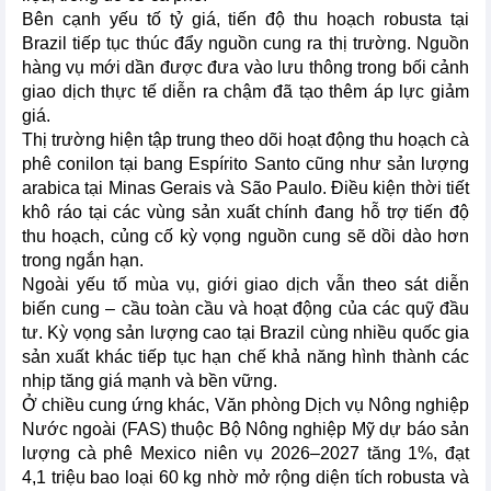
Bên cạnh yếu tố tỷ giá, tiến độ thu hoạch robusta tại
Brazil tiếp tục thúc đẩy nguồn cung ra thị trường. Nguồn
hàng vụ mới dần được đưa vào lưu thông trong bối cảnh
giao dịch thực tế diễn ra chậm đã tạo thêm áp lực giảm
giá.
Thị trường hiện tập trung theo dõi hoạt động thu hoạch cà
phê conilon tại bang Espírito Santo cũng như sản lượng
arabica tại Minas Gerais và São Paulo. Điều kiện thời tiết
khô ráo tại các vùng sản xuất chính đang hỗ trợ tiến độ
thu hoạch, củng cố kỳ vọng nguồn cung sẽ dồi dào hơn
trong ngắn hạn.
Ngoài yếu tố mùa vụ, giới giao dịch vẫn theo sát diễn
biến cung – cầu toàn cầu và hoạt động của các quỹ đầu
tư. Kỳ vọng sản lượng cao tại Brazil cùng nhiều quốc gia
sản xuất khác tiếp tục hạn chế khả năng hình thành các
nhịp tăng giá mạnh và bền vững.
Ở chiều cung ứng khác, Văn phòng Dịch vụ Nông nghiệp
Nước ngoài (FAS) thuộc Bộ Nông nghiệp Mỹ dự báo sản
lượng cà phê Mexico niên vụ 2026–2027 tăng 1%, đạt
4,1 triệu bao loại 60 kg nhờ mở rộng diện tích robusta và