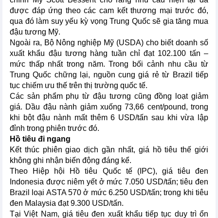
được đáp ứng theo các cam kết thương mại trước đó,
qua đó làm suy yếu kỳ vọng Trung Quốc sẽ gia tăng mua
đậu tương Mỹ.
Ngoài ra, Bộ Nông nghiệp Mỹ (USDA) cho biết doanh số
xuất khẩu đậu tương hàng tuần chỉ đạt 102.100 tấn –
mức thấp nhất trong năm. Trong bối cảnh nhu cầu từ
Trung Quốc chững lại, nguồn cung giá rẻ từ Brazil tiếp
tục chiếm ưu thế trên thị trường quốc tế.
Các sản phẩm phụ từ đậu tương cũng đồng loạt giảm
giá. Dầu đậu nành giảm xuống 73,66 cent/pound, trong
khi bột đậu nành mất thêm 6 USD/tấn sau khi vừa lập
đỉnh trong phiên trước đó.
Hồ tiêu đi ngang
Kết thúc phiên giao dịch gần nhất, giá hồ tiêu thế giới
không ghi nhận biến động đáng kể.
Theo Hiệp hội Hồ tiêu Quốc tế (IPC), giá tiêu đen
Indonesia được niêm yết ở mức 7.050 USD/tấn; tiêu đen
Brazil loại ASTA 570 ở mức 6.250 USD/tấn; trong khi tiêu
đen Malaysia đạt 9.300 USD/tấn.
Tại Việt Nam, giá tiêu đen xuất khẩu tiếp tục duy trì ổn