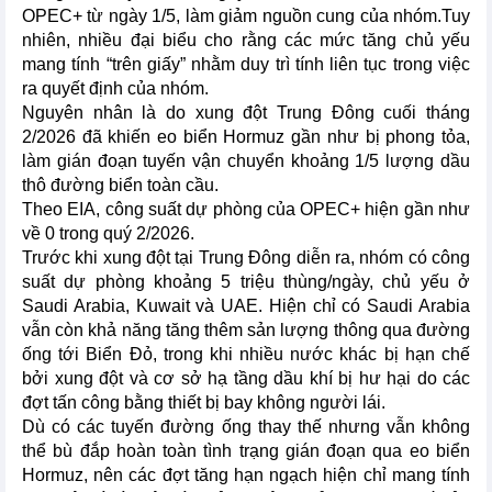
OPEC+ từ ngày 1/5, làm giảm nguồn cung của nhóm.Tuy
nhiên, nhiều đại biểu cho rằng các mức tăng chủ yếu
mang tính “trên giấy” nhằm duy trì tính liên tục trong việc
ra quyết định của nhóm.
Nguyên nhân là do xung đột Trung Đông cuối tháng
2/2026 đã khiến eo biển Hormuz gần như bị phong tỏa,
làm gián đoạn tuyến vận chuyển khoảng 1/5 lượng dầu
thô đường biển toàn cầu.
Theo EIA, công suất dự phòng của OPEC+ hiện gần như
về 0 trong quý 2/2026.
Trước khi xung đột tại Trung Đông diễn ra, nhóm có công
suất dự phòng khoảng 5 triệu thùng/ngày, chủ yếu ở
Saudi Arabia, Kuwait và UAE. Hiện chỉ có Saudi Arabia
vẫn còn khả năng tăng thêm sản lượng thông qua đường
ống tới Biển Đỏ, trong khi nhiều nước khác bị hạn chế
bởi xung đột và cơ sở hạ tầng dầu khí bị hư hại do các
đợt tấn công bằng thiết bị bay không người lái.
Dù có các tuyến đường ống thay thế nhưng vẫn không
thể bù đắp hoàn toàn tình trạng gián đoạn qua eo biển
Hormuz, nên các đợt tăng hạn ngạch hiện chỉ mang tính