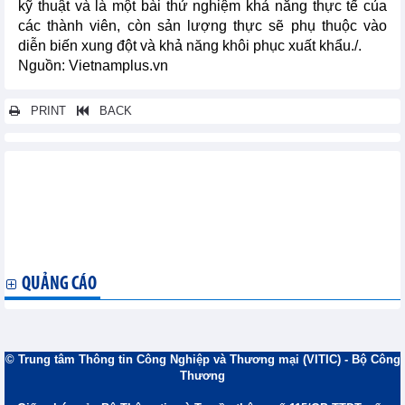
kỹ thuật và là một bài thử nghiệm khả năng thực tế của
các thành viên, còn sản lượng thực sẽ phụ thuộc vào
diễn biến xung đột và khả năng khôi phục xuất khẩu./.
Nguồn: Vietnamplus.vn
PRINT
BACK
Các tin khác...
Xuất khẩu cà phê Honduras tăng trong tháng 8, xuất khẩu của
Costa Rica giảm
TPP cắt giảm chi phí lương thực cho Nhật Bản do thuế giảm,
nhập khẩu nhiều hơn
QUẢNG CÁO
© Trung tâm Thông tin Công Nghiệp và Thương mại (VITIC) - Bộ Công
Thương