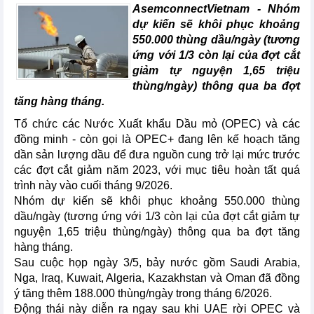
AsemconnectVietnam -
Nhóm
dự kiến sẽ khôi phục khoảng
550.000 thùng dầu/ngày (tương
ứng với 1/3 còn lại của đợt cắt
giảm tự nguyện 1,65 triệu
thùng/ngày) thông qua ba đợt
tăng hàng tháng.
Tổ chức các Nước Xuất khẩu Dầu mỏ (OPEC) và các
đồng minh - còn gọi là OPEC+ đang lên kế hoạch tăng
dần sản lượng dầu để đưa nguồn cung trở lại mức trước
các đợt cắt giảm năm 2023, với mục tiêu hoàn tất quá
trình này vào cuối tháng 9/2026.
Nhóm dự kiến sẽ khôi phục khoảng 550.000 thùng
dầu/ngày (tương ứng với 1/3 còn lại của đợt cắt giảm tự
nguyện 1,65 triệu thùng/ngày) thông qua ba đợt tăng
hàng tháng.
Sau cuộc họp ngày 3/5, bảy nước gồm Saudi Arabia,
Nga, Iraq, Kuwait, Algeria, Kazakhstan và Oman đã đồng
ý tăng thêm 188.000 thùng/ngày trong tháng 6/2026.
Động thái này diễn ra ngay sau khi UAE rời OPEC và