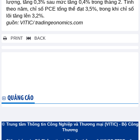
lượng, tăng 0,3% sau mức tăng 0,4% trong tháng 2. Tính
theo năm, chỉ số PCE tổng thể đạt 3,5%, trong khi chỉ số
lõi tăng lên 3,2%.
guồn: VITIC/ tradingeonomics.com
PRINT
BACK
Các tin khác...
Xuất khẩu cà phê Honduras tăng trong tháng 8, xuất khẩu của
Costa Rica giảm
TPP cắt giảm chi phí lương thực cho Nhật Bản do thuế giảm,
nhập khẩu nhiều hơn
QUẢNG CÁO
© Trung tâm Thông tin Công Nghiệp và Thương mại (VITIC) - Bộ Công
Thương