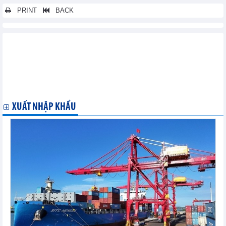
PRINT
BACK
Các tin khác...
Xuất khẩu cà phê Honduras tăng trong tháng 8, xuất khẩu của
Costa Rica giảm
TPP cắt giảm chi phí lương thực cho Nhật Bản do thuế giảm,
nhập khẩu nhiều hơn
XUẤT NHẬP KHẨU