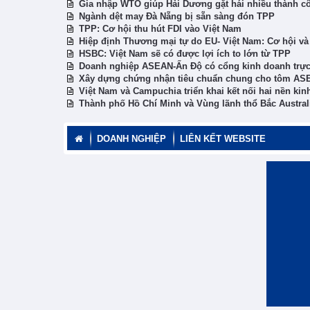
Gia nhập WTO giúp Hải Dương gặt hái nhiều thành c
Ngành dệt may Đà Nẵng bị sẵn sàng đón TPP
TPP: Cơ hội thu hút FDI vào Việt Nam
Hiệp định Thương mại tự do EU- Việt Nam: Cơ hội và
HSBC: Việt Nam sẽ có được lợi ích to lớn từ TPP
Doanh nghiệp ASEAN-Ấn Độ có cổng kinh doanh trực
Xây dựng chứng nhận tiêu chuẩn chung cho tôm AS
Việt Nam và Campuchia triển khai kết nối hai nền kinh
Thành phố Hồ Chí Minh và Vùng lãnh thổ Bắc Austral
DOANH NGHIỆP
LIÊN KẾT WEBSITE