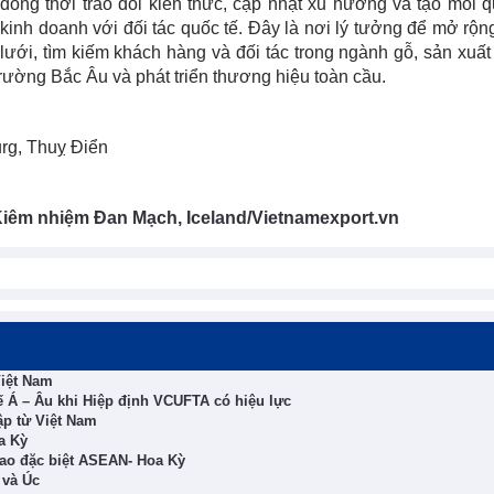
đồng thời trao đổi kiến thức, cập nhật xu hướng và tạo mối 
kinh doanh với đối tác quốc tế. Đây là nơi lý tưởng để mở rộ
lưới, tìm kiếm khách hàng và đối tác trong ngành gỗ, sản xuất
trường Bắc Âu và phát triển thương hiệu toàn cầu.
urg, Thuỵ Điển
Kiêm nhiệm Đan Mạch, Iceland/Vietnamexport.vn
Việt Nam
 Á – Âu khi Hiệp định VCUFTA có hiệu lực
ập từ Việt Nam
a Kỳ
ao đặc biệt ASEAN- Hoa Kỳ
 và Úc