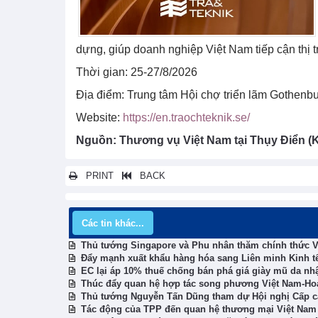
dựng, giúp doanh nghiệp Việt Nam tiếp cận thị 
Thời gian: 25-27/8/2026
Địa điểm: Trung tâm Hội chợ triển lãm Gothenb
Website:
https://en.traochteknik.se/
Nguồn: Thương vụ Việt Nam tại Thụy Điển (
PRINT
BACK
Các tin khác...
Thủ tướng Singapore và Phu nhân thăm chính thức 
Đẩy mạnh xuất khẩu hàng hóa sang Liên minh Kinh tế
EC lại áp 10% thuế chống bán phá giá giày mũ da nh
Thúc đẩy quan hệ hợp tác song phương Việt Nam-Ho
Thủ tướng Nguyễn Tấn Dũng tham dự Hội nghị Cấp c
Tác động của TPP đến quan hệ thương mại Việt Nam