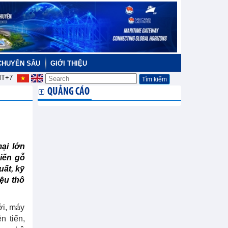
CHUYÊN SÂU
GIỚI THIỆU
T+7
QUẢNG CÁO
ại lớn
iến gỗ
uất, kỹ
iệu thô
ới, máy
n tiến,