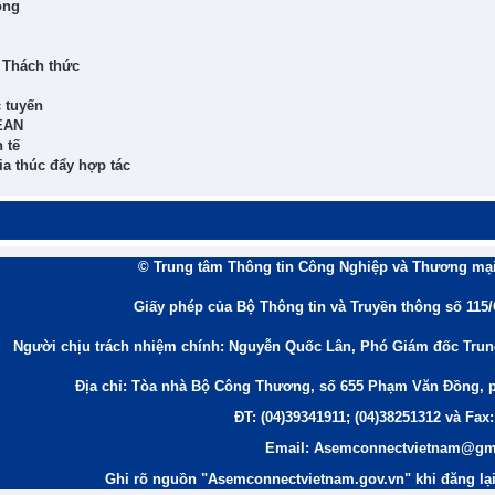
ông
 Thách thức
 tuyến
EAN
 tế
ia thúc đẩy hợp tác
© Trung tâm Thông tin Công Nghiệp và Thương mại
Giấy phép của Bộ Thông tin và Truyền thông số 115
Người chịu trách nhiệm chính: Nguyễn Quốc Lân, Phó Giám đốc Tru
Địa chỉ: Tòa nhà Bộ Công Thương, số 655 Phạm Văn Đồng, 
ĐT: (04)39341911; (04)38251312 và Fax:
Email: Asemconnectvietnam@gm
Ghi rõ nguồn "Asemconnectvietnam.gov.vn" khi đăng lại 