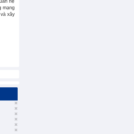
quan hệ
ng mạng
 và xây