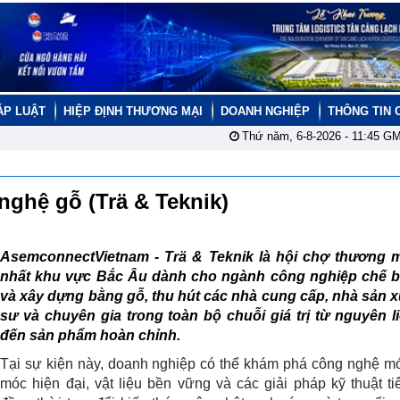
ÁP LUẬT
HIỆP ĐỊNH THƯƠNG MẠI
DOANH NGHIỆP
THÔNG TIN 
Thứ năm, 6-8-2026 -
11:45
GM
nghệ gỗ (Trä & Teknik)
AsemconnectVietnam -
Trä & Teknik là hội chợ thương m
nhất khu vực Bắc Âu dành cho ngành công nghiệp chế b
và xây dựng bằng gỗ, thu hút các nhà cung cấp, nhà sản x
sư và chuyên gia trong toàn bộ chuỗi giá trị từ nguyên l
đến sản phẩm hoàn chỉnh.
Tại sự kiện này, doanh nghiệp có thể khám phá công nghệ m
móc hiện đại, vật liệu bền vững và các giải pháp kỹ thuật tiê