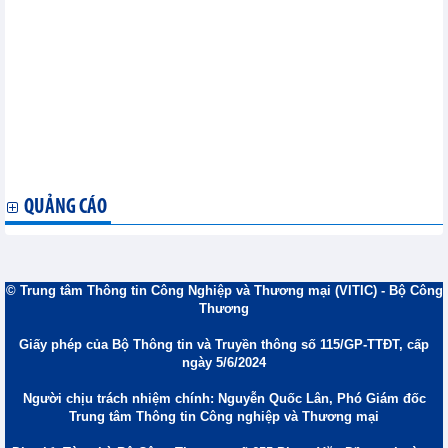
Ngành dệt may Đà Nẵng bị sẵn sàng đón TPP
TPP: Cơ hội thu hút FDI vào Việt Nam
Hiệp định Thương mại tự do EU- Việt Nam: Cơ hội và Thách
thức
HSBC: Việt Nam sẽ có được lợi ích to lớn từ TPP
Doanh nghiệp ASEAN-Ấn Độ có cổng kinh doanh trực tuyến
Xây dựng chứng nhận tiêu chuẩn chung cho tôm ASEAN
Việt Nam và Campuchia triển khai kết nối hai nền kinh tế
Thành phố Hồ Chí Minh và Vùng lãnh thổ Bắc Australia thúc
đẩy hợp tác
QUẢNG CÁO
© Trung tâm Thông tin Công Nghiệp và Thương mại (VITIC) - Bộ Công
Thương
Giấy phép của Bộ Thông tin và Truyền thông số 115/GP-TTĐT, cấp
ngày 5/6/2024
Người chịu trách nhiệm chính: Nguyễn Quốc Lân, Phó Giám đốc
Trung tâm Thông tin Công nghiệp và Thương mại