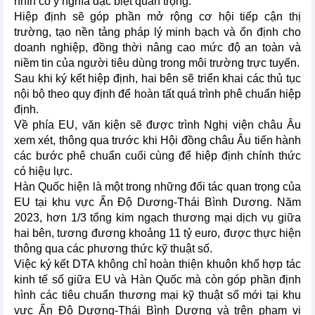
nhìn có ý nghĩa đặc biệt quan trọng.
Hiệp định sẽ góp phần mở rộng cơ hội tiếp cận thị
trường, tạo nền tảng pháp lý minh bạch và ổn định cho
doanh nghiệp, đồng thời nâng cao mức độ an toàn và
niềm tin của người tiêu dùng trong môi trường trực tuyến.
Sau khi ký kết hiệp định, hai bên sẽ triển khai các thủ tục
nội bộ theo quy định để hoàn tất quá trình phê chuẩn hiệp
định.
Về phía EU, văn kiện sẽ được trình Nghị viện châu Âu
xem xét, thông qua trước khi Hội đồng châu Âu tiến hành
các bước phê chuẩn cuối cùng để hiệp định chính thức
có hiệu lực.
Hàn Quốc hiện là một trong những đối tác quan trọng của
EU tại khu vực Ấn Độ Dương-Thái Bình Dương. Năm
2023, hơn 1/3 tổng kim ngạch thương mại dịch vụ giữa
hai bên, tương đương khoảng 11 tỷ euro, được thực hiện
thông qua các phương thức kỹ thuật số.
Việc ký kết DTA không chỉ hoàn thiện khuôn khổ hợp tác
kinh tế số giữa EU và Hàn Quốc mà còn góp phần định
hình các tiêu chuẩn thương mại kỹ thuật số mới tại khu
vực Ấn Độ Dương-Thái Bình Dương và trên phạm vi