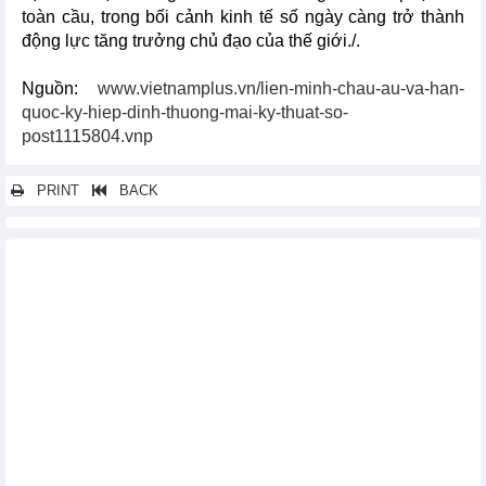
toàn cầu, trong bối cảnh kinh tế số ngày càng trở thành
động lực tăng trưởng chủ đạo của thế giới./.
Nguồn:
www.vietnamplus.vn/lien-minh-chau-au-va-han-
quoc-ky-hiep-dinh-thuong-mai-ky-thuat-so-
post1115804.vnp
PRINT
BACK
Các tin khác...
Thủ tướng Singapore và Phu nhân thăm chính thức Việt Nam
Đẩy mạnh xuất khẩu hàng hóa sang Liên minh Kinh tế Á – Âu
khi Hiệp định VCUFTA có hiệu lực
EC lại áp 10% thuế chống bán phá giá giày mũ da nhập từ Việt
Nam
Thúc đẩy quan hệ hợp tác song phương Việt Nam-Hoa Kỳ
Thủ tướng Nguyễn Tấn Dũng tham dự Hội nghị Cấp cao đặc
biệt ASEAN- Hoa Kỳ
Tác động của TPP đến quan hệ thương mại Việt Nam và Úc
Gia nhập WTO giúp Hải Dương gặt hái nhiều thành công