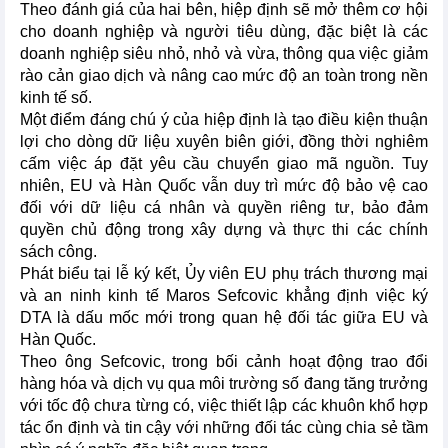
Theo đánh giá của hai bên, hiệp định sẽ mở thêm cơ hội
cho doanh nghiệp và người tiêu dùng, đặc biệt là các
doanh nghiệp siêu nhỏ, nhỏ và vừa, thông qua việc giảm
rào cản giao dịch và nâng cao mức độ an toàn trong nền
kinh tế số.
Một điểm đáng chú ý của hiệp định là tạo điều kiện thuận
lợi cho dòng dữ liệu xuyên biên giới, đồng thời nghiêm
cấm việc áp đặt yêu cầu chuyển giao mã nguồn. Tuy
nhiên, EU và Hàn Quốc vẫn duy trì mức độ bảo vệ cao
đối với dữ liệu cá nhân và quyền riêng tư, bảo đảm
quyền chủ động trong xây dựng và thực thi các chính
sách công.
Phát biểu tại lễ ký kết, Ủy viên EU phụ trách thương mại
và an ninh kinh tế Maros Sefcovic khẳng định việc ký
DTA là dấu mốc mới trong quan hệ đối tác giữa EU và
Hàn Quốc.
Theo ông Sefcovic, trong bối cảnh hoạt động trao đổi
hàng hóa và dịch vụ qua môi trường số đang tăng trưởng
với tốc độ chưa từng có, việc thiết lập các khuôn khổ hợp
tác ổn định và tin cậy với những đối tác cùng chia sẻ tầm