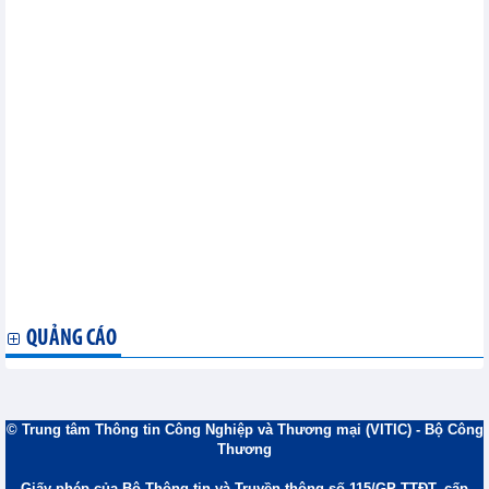
Nam
Thúc đẩy quan hệ hợp tác song phương Việt Nam-Hoa Kỳ
Thủ tướng Nguyễn Tấn Dũng tham dự Hội nghị Cấp cao đặc
biệt ASEAN- Hoa Kỳ
Tác động của TPP đến quan hệ thương mại Việt Nam và Úc
Gia nhập WTO giúp Hải Dương gặt hái nhiều thành công
Ngành dệt may Đà Nẵng bị sẵn sàng đón TPP
TPP: Cơ hội thu hút FDI vào Việt Nam
Hiệp định Thương mại tự do EU- Việt Nam: Cơ hội và Thách
thức
HSBC: Việt Nam sẽ có được lợi ích to lớn từ TPP
Doanh nghiệp ASEAN-Ấn Độ có cổng kinh doanh trực tuyến
Xây dựng chứng nhận tiêu chuẩn chung cho tôm ASEAN
Việt Nam và Campuchia triển khai kết nối hai nền kinh tế
Thành phố Hồ Chí Minh và Vùng lãnh thổ Bắc Australia thúc
đẩy hợp tác
QUẢNG CÁO
© Trung tâm Thông tin Công Nghiệp và Thương mại (VITIC) - Bộ Công
Thương
Giấy phép của Bộ Thông tin và Truyền thông số 115/GP-TTĐT, cấp