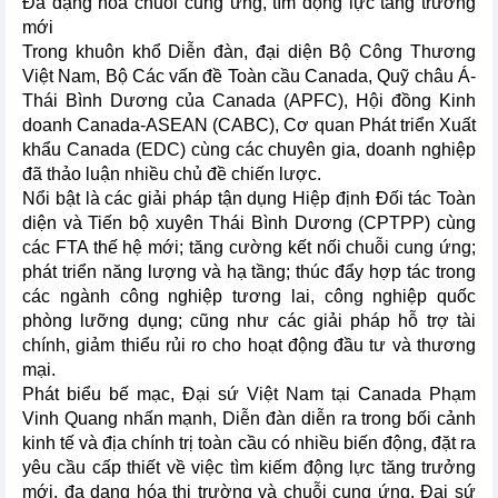
Đa dạng hóa chuỗi cung ứng, tìm động lực tăng trưởng
mới
Trong khuôn khổ Diễn đàn, đại diện Bộ Công Thương
Việt Nam, Bộ Các vấn đề Toàn cầu Canada, Quỹ châu Á-
Thái Bình Dương của Canada (APFC), Hội đồng Kinh
doanh Canada-ASEAN (CABC), Cơ quan Phát triển Xuất
khẩu Canada (EDC) cùng các chuyên gia, doanh nghiệp
đã thảo luận nhiều chủ đề chiến lược.
Nổi bật là các giải pháp tận dụng Hiệp định Đối tác Toàn
diện và Tiến bộ xuyên Thái Bình Dương (CPTPP) cùng
các FTA thế hệ mới; tăng cường kết nối chuỗi cung ứng;
phát triển năng lượng và hạ tầng; thúc đẩy hợp tác trong
các ngành công nghiệp tương lai, công nghiệp quốc
phòng lưỡng dụng; cũng như các giải pháp hỗ trợ tài
chính, giảm thiểu rủi ro cho hoạt động đầu tư và thương
mại.
Phát biểu bế mạc, Đại sứ Việt Nam tại Canada Phạm
Vinh Quang nhấn mạnh, Diễn đàn diễn ra trong bối cảnh
kinh tế và địa chính trị toàn cầu có nhiều biến động, đặt ra
yêu cầu cấp thiết về việc tìm kiếm động lực tăng trưởng
mới, đa dạng hóa thị trường và chuỗi cung ứng. Đại sứ