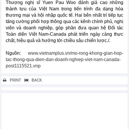
Thượng nghị sĩ Yuen Pau Woo đánh giá cao những
thành tựu của Việt Nam trong tiến trình đa dạng hóa
thương mại và hội nhập quốc tế. Hai bên nhất trí tiếp tục
tăng cường phối hợp thông qua các kênh chính phủ, nghị
viện và doanh nghiệp, góp phần đưa quan hệ Đối tác
Toàn diện Việt Nam-Canada phát triển ngày càng thực
chất, hiệu quả và hướng tới chiều sâu chiến lược./.
Nguồn:
www.vietnamplus.vn/mo-rong-khong-gian-hop-
tac-thong-qua-dien-dan-doanh-nghiep-viet-nam-canada-
post1115521.vnp
PRINT
BACK
Các tin khác...
Thủ tướng Singapore và Phu nhân thăm chính thức Việt Nam
Đẩy mạnh xuất khẩu hàng hóa sang Liên minh Kinh tế Á – Âu
khi Hiệp định VCUFTA có hiệu lực
EC lại áp 10% thuế chống bán phá giá giày mũ da nhập từ Việt