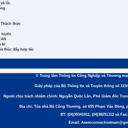
 và Úc
ông
 Thách thức
 tuyến
EAN
 tế
ia thúc đẩy hợp tác
© Trung tâm Thông tin Công Nghiệp và Thương mại
Giấy phép của Bộ Thông tin và Truyền thông số 115
Người chịu trách nhiệm chính: Nguyễn Quốc Lân, Phó Giám đốc Tru
Địa chỉ: Tòa nhà Bộ Công Thương, số 655 Phạm Văn Đồng, 
ĐT: (04)39341911; (04)38251312 và Fax:
Email: Asemconnectvietnam@gm