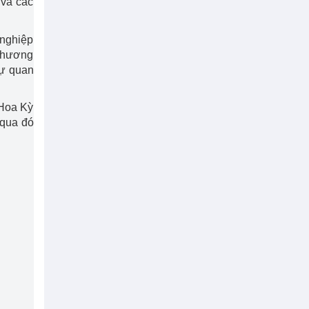
 và các
 nghiệp
 thương
sự quan
 Hoa Kỳ
 qua đó