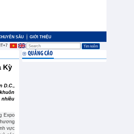
CHUYÊN SÂU
GIỚI THIỆU
T+7
QUẢNG CÁO
a Kỳ
 D.C.,
 khuôn
 nhiều
ng Expo
 chương
ĩnh vực