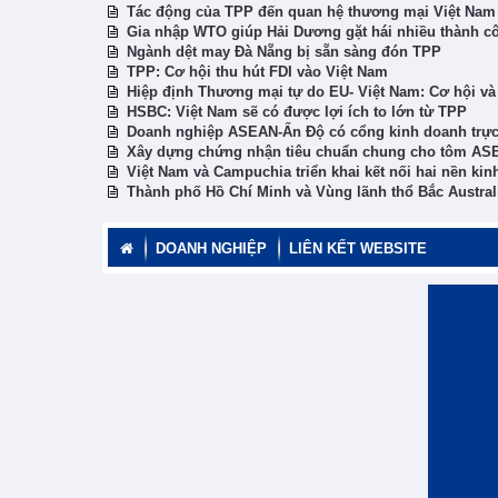
Tác động của TPP đến quan hệ thương mại Việt Nam
Gia nhập WTO giúp Hải Dương gặt hái nhiều thành c
Ngành dệt may Đà Nẵng bị sẵn sàng đón TPP
TPP: Cơ hội thu hút FDI vào Việt Nam
Hiệp định Thương mại tự do EU- Việt Nam: Cơ hội và
HSBC: Việt Nam sẽ có được lợi ích to lớn từ TPP
Doanh nghiệp ASEAN-Ấn Độ có cổng kinh doanh trực
Xây dựng chứng nhận tiêu chuẩn chung cho tôm AS
Việt Nam và Campuchia triển khai kết nối hai nền kinh
Thành phố Hồ Chí Minh và Vùng lãnh thổ Bắc Austral
DOANH NGHIỆP
LIÊN KẾT WEBSITE