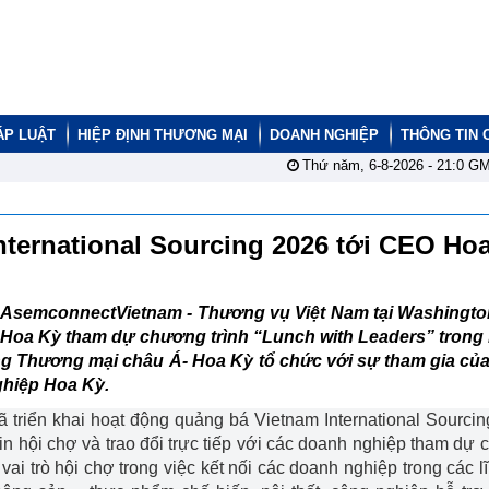
ÁP LUẬT
HIỆP ĐỊNH THƯƠNG MẠI
DOANH NGHIỆP
THÔNG TIN 
Thứ năm, 6-8-2026 -
21:0
GM
ternational Sourcing 2026 tới CEO Ho
AsemconnectVietnam -
Thương vụ Việt Nam tại Washington
Hoa Kỳ tham dự chương trình “Lunch with Leaders” trong
ng Thương mại châu Á- Hoa Kỳ tổ chức với sự tham gia của
ghiệp Hoa Kỳ.
 triển khai hoạt động quảng bá Vietnam International Sourci
tin hội chợ và trao đổi trực tiếp với các doanh nghiệp tham dự
 vai trò hội chợ trong việc kết nối các doanh nghiệp trong các l