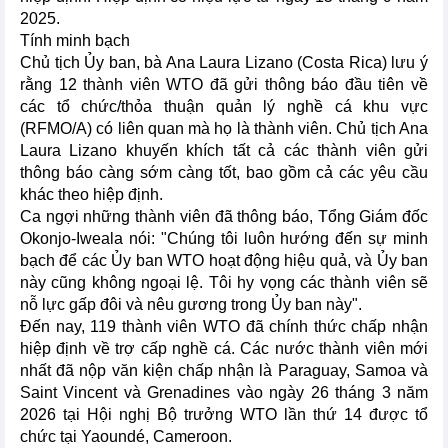
2025.
Tính minh bạch
Chủ tịch Ủy ban, bà Ana Laura Lizano (Costa Rica) lưu ý
rằng 12 thành viên WTO đã gửi thông báo đầu tiên về
các tổ chức/thỏa thuận quản lý nghề cá khu vực
(RFMO/A) có liên quan mà họ là thành viên. Chủ tịch Ana
Laura Lizano khuyến khích tất cả các thành viên gửi
thông báo càng sớm càng tốt, bao gồm cả các yêu cầu
khác theo hiệp định.
Ca ngợi những thành viên đã thông báo, Tổng Giám đốc
Okonjo-Iweala nói: "Chúng tôi luôn hướng đến sự minh
bạch để các Ủy ban WTO hoạt động hiệu quả, và Ủy ban
này cũng không ngoại lệ. Tôi hy vọng các thành viên sẽ
nỗ lực gấp đôi và nêu gương trong Ủy ban này".
Đến nay, 119 thành viên WTO đã chính thức chấp nhận
hiệp định về trợ cấp nghề cá. Các nước thành viên mới
nhất đã nộp văn kiện chấp nhận là Paraguay, Samoa và
Saint Vincent và Grenadines vào ngày 26 tháng 3 năm
2026 tại Hội nghị Bộ trưởng WTO lần thứ 14 được tổ
chức tại Yaoundé, Cameroon.