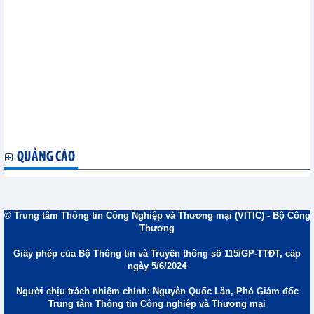
Gia nhập WTO giúp Hải Dương gặt hái nhiều thành công
Ngành dệt may Đà Nẵng bị sẵn sàng đón TPP
TPP: Cơ hội thu hút FDI vào Việt Nam
Hiệp định Thương mại tự do EU- Việt Nam: Cơ hội và Thách
thức
HSBC: Việt Nam sẽ có được lợi ích to lớn từ TPP
Doanh nghiệp ASEAN-Ấn Độ có cổng kinh doanh trực tuyến
Xây dựng chứng nhận tiêu chuẩn chung cho tôm ASEAN
Việt Nam và Campuchia triển khai kết nối hai nền kinh tế
Thành phố Hồ Chí Minh và Vùng lãnh thổ Bắc Australia thúc
đẩy hợp tác
QUẢNG CÁO
© Trung tâm Thông tin Công Nghiệp và Thương mại (VITIC) - Bộ Công
Thương
Giấy phép của Bộ Thông tin và Truyền thông số 115/GP-TTĐT, cấp
ngày 5/6/2024
Người chịu trách nhiệm chính: Nguyễn Quốc Lân, Phó Giám đốc
Trung tâm Thông tin Công nghiệp và Thương mại