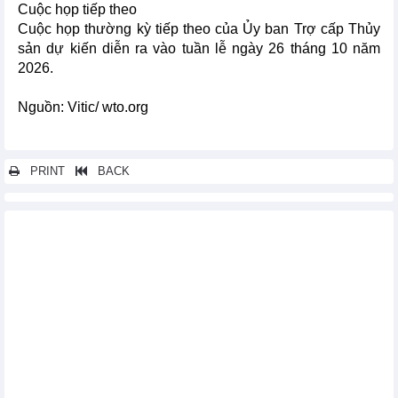
Cuộc họp tiếp theo
Cuộc họp thường kỳ tiếp theo của Ủy ban Trợ cấp Thủy
sản dự kiến diễn ra vào tuần lễ ngày 26 tháng 10 năm
2026.
Nguồn: Vitic/ wto.org
PRINT
BACK
Các tin khác...
Thủ tướng Singapore và Phu nhân thăm chính thức Việt Nam
Đẩy mạnh xuất khẩu hàng hóa sang Liên minh Kinh tế Á – Âu
khi Hiệp định VCUFTA có hiệu lực
EC lại áp 10% thuế chống bán phá giá giày mũ da nhập từ Việt
Nam
Thúc đẩy quan hệ hợp tác song phương Việt Nam-Hoa Kỳ
Thủ tướng Nguyễn Tấn Dũng tham dự Hội nghị Cấp cao đặc
biệt ASEAN- Hoa Kỳ
Tác động của TPP đến quan hệ thương mại Việt Nam và Úc