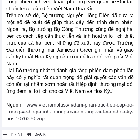
trong nhiều lĩnh vực khác, phù hợp với quan hệ Đối tác
chiến lược toàn diện Việt Nam-Hoa Kỳ.
Trên cơ sở đó, Bộ trưởng Nguyễn Hồng Diên đã đưa ra
một số đề xuất để giúp thúc đẩy tiến trình đàm phán.
Ngoài ra, Bộ trưởng Bộ Công Thương cũng đề nghị hai
bên có cách tiếp cận thực tiễn và linh hoạt vì lợi ích thiết
thực của cả hai bên. Những đề xuất này được Trưởng
Đại diện thương mại Jamieson Greer ghi nhận và giao
cấp kỹ thuật Hoa Kỳ nghiên cứu để trao đổi với phía Việt
Nam.
Hai Bộ trưởng nhất trí đánh giá rằng phiên đàm phán lần
này có ý nghĩa rất quan trọng để giải quyết các vấn đề
còn tồn tại nhằm sớm hoàn tất Hiệp định thương mại đối
ứng đem lại lợi ích cho cả Việt Nam và Hoa Kỳ./.
Nguồn:
www.vietnamplus.vn/dam-phan-truc-tiep-cap-bo-
truong-ve-hiep-dinh-thuong-mai-doi-ung-viet-nam-hoa-ky-
post1076370.vnp
PRINT
BACK