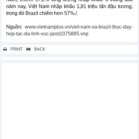
năm nay, Việt Nam nhập khẩu 1,81 triệu tấn đậu tương,
trong đó Brazil chiếm hơn 57%./.
Nguồn:
www.vietnamplus.vn/viet-nam-va-brazil-thuc-day-
hop-tac-da-linh-vuc-post1075885.vnp
PRINT
BACK
Các tin khác...
Thủ tướng Singapore và Phu nhân thăm chính thức Việt Nam
Đẩy mạnh xuất khẩu hàng hóa sang Liên minh Kinh tế Á – Âu
khi Hiệp định VCUFTA có hiệu lực
EC lại áp 10% thuế chống bán phá giá giày mũ da nhập từ Việt
Nam
Thúc đẩy quan hệ hợp tác song phương Việt Nam-Hoa Kỳ
Thủ tướng Nguyễn Tấn Dũng tham dự Hội nghị Cấp cao đặc
biệt ASEAN- Hoa Kỳ
Tác động của TPP đến quan hệ thương mại Việt Nam và Úc
Gia nhập WTO giúp Hải Dương gặt hái nhiều thành công
Ngành dệt may Đà Nẵng bị sẵn sàng đón TPP