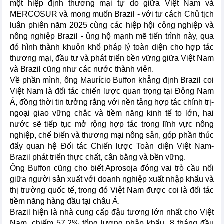
một hiệp định thương mại tự do giữa Việt Nam và
MERCOSUR và mong muốn Brazil - với tư cách Chủ tịch
luân phiên năm 2025 cùng các hiệp hội công nghiệp và
nông nghiệp Brazil - ủng hộ mạnh mẽ tiến trình này, qua
đó hình thành khuôn khổ pháp lý toàn diện cho hợp tác
thương mại, đầu tư và phát triển bền vững giữa Việt Nam
và Brazil cũng như các nước thành viên.
Về phần mình, ông Maurício Buffon khẳng định Brazil coi
Việt Nam là đối tác chiến lược quan trọng tại Đông Nam
Á, đồng thời tin tưởng rằng với nền tảng hợp tác chính trị-
ngoại giao vững chắc và tiềm năng kinh tế to lớn, hai
nước sẽ tiếp tục mở rộng hợp tác trong lĩnh vực nông
nghiệp, chế biến và thương mại nông sản, góp phần thúc
đẩy quan hệ Đối tác Chiến lược Toàn diện Việt Nam-
Brazil phát triển thực chất, cân bằng và bền vững.
Ông Buffon cũng cho biết Aprosoja đóng vai trò cầu nối
giữa người sản xuất với doanh nghiệp xuất nhập khẩu và
thị trường quốc tế, trong đó Việt Nam được coi là đối tác
tiềm năng hàng đầu tại châu Á.
Brazil hiện là nhà cung cấp đậu tương lớn nhất cho Việt
Nam, chiếm 57,2% tổng lượng nhập khẩu. 8 tháng đầu