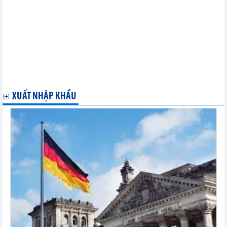
TPP: Cơ hội thu hút FDI vào Việt Nam
Hiệp định Thương mại tự do EU- Việt Nam: Cơ hội và Thách
thức
HSBC: Việt Nam sẽ có được lợi ích to lớn từ TPP
Doanh nghiệp ASEAN-Ấn Độ có cổng kinh doanh trực tuyến
Xây dựng chứng nhận tiêu chuẩn chung cho tôm ASEAN
Việt Nam và Campuchia triển khai kết nối hai nền kinh tế
Thành phố Hồ Chí Minh và Vùng lãnh thổ Bắc Australia thúc
đẩy hợp tác
XUẤT NHẬP KHẨU