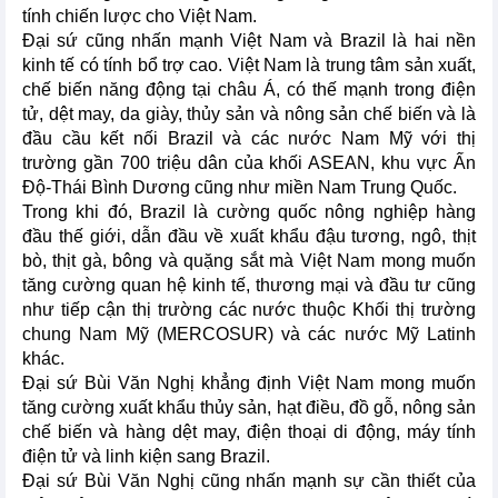
tính chiến lược cho Việt Nam.
Đại sứ cũng nhấn mạnh Việt Nam và Brazil là hai nền
kinh tế có tính bổ trợ cao. Việt Nam là trung tâm sản xuất,
chế biến năng động tại châu Á, có thế mạnh trong điện
tử, dệt may, da giày, thủy sản và nông sản chế biến và là
đầu cầu kết nối Brazil và các nước Nam Mỹ với thị
trường gần 700 triệu dân của khối ASEAN, khu vực Ấn
Độ-Thái Bình Dương cũng như miền Nam Trung Quốc.
Trong khi đó, Brazil là cường quốc nông nghiệp hàng
đầu thế giới, dẫn đầu về xuất khẩu đậu tương, ngô, thịt
bò, thịt gà, bông và quặng sắt mà Việt Nam mong muốn
tăng cường quan hệ kinh tế, thương mại và đầu tư cũng
như tiếp cận thị trường các nước thuộc Khối thị trường
chung Nam Mỹ (MERCOSUR) và các nước Mỹ Latinh
khác.
Đại sứ Bùi Văn Nghị khẳng định Việt Nam mong muốn
tăng cường xuất khẩu thủy sản, hạt điều, đồ gỗ, nông sản
chế biến và hàng dệt may, điện thoại di động, máy tính
điện tử và linh kiện sang Brazil.
Đại sứ Bùi Văn Nghị cũng nhấn mạnh sự cần thiết của