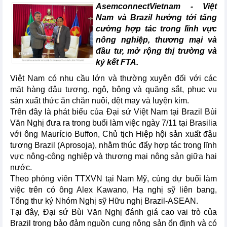
AsemconnectVietnam -
Việt
Nam và Brazil hướng tới tăng
cường hợp tác trong lĩnh vực
nông nghiệp, thương mại và
đầu tư, mở rộng thị trường và
ký kết FTA.
Việt Nam có nhu cầu lớn và thường xuyên đối với các
mặt hàng đậu tương, ngô, bông và quặng sắt, phục vụ
sản xuất thức ăn chăn nuôi, dệt may và luyện kim.
Trên đây là phát biểu của Đại sứ Việt Nam tại Brazil Bùi
Văn Nghị đưa ra trong buổi làm việc ngày 7/11 tại Brasilia
với ông Maurício Buffon, Chủ tịch Hiệp hội sản xuất đậu
tương Brazil (Aprosoja), nhằm thúc đẩy hợp tác trong lĩnh
vực nông-công nghiệp và thương mại nông sản giữa hai
nước.
Theo phóng viên TTXVN tại Nam Mỹ, cùng dự buổi làm
việc trên có ông Alex Kawano, Hạ nghị sỹ liên bang,
Tổng thư ký Nhóm Nghị sỹ Hữu nghị Brazil-ASEAN.
Tại đây, Đại sứ Bùi Văn Nghị đánh giá cao vai trò của
Brazil trong bảo đảm nguồn cung nông sản ổn định và có