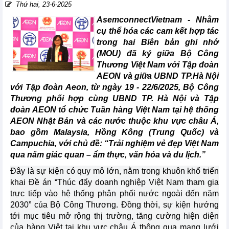
Thứ hai, 23-6-2025
AsemconnectVietnam -
Nhằm
cụ thể hóa các cam kết hợp tác
trong hai Biên bản ghi nhớ
(MOU) đã ký giữa Bộ Công
Thương Việt Nam với Tập đoàn
AEON và giữa UBND TP.Hà Nội
với Tập đoàn Aeon, từ ngày 19 - 22/6/2025, Bộ Công
Thương phối hợp cùng UBND TP. Hà Nội và Tập
đoàn AEON tổ chức Tuần hàng Việt Nam tại hệ thống
AEON Nhật Bản và các nước thuộc khu vực châu Á,
bao gồm Malaysia, Hồng Kông (Trung Quốc) và
Campuchia, với chủ đề: “Trải nghiệm vẻ đẹp Việt Nam
qua năm giác quan – ẩm thực, văn hóa và du lịch.”
Đây là sự kiện có quy mô lớn, nằm trong khuôn khổ triển
khai Đề án “Thúc đẩy doanh nghiệp Việt Nam tham gia
trực tiếp vào hệ thống phân phối nước ngoài đến năm
2030” của Bộ Công Thương. Đồng thời, sự kiện hướng
tới mục tiêu mở rộng thị trường, tăng cường hiện diện
của hàng Việt tại khu vực châu Á thông qua mạng lưới