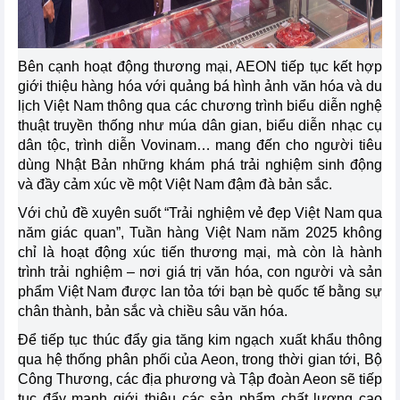
Bên cạnh hoạt động thương mại, AEON tiếp tục kết hợp
giới thiệu hàng hóa với quảng bá hình ảnh văn hóa và du
lịch Việt Nam thông qua các chương trình biểu diễn nghệ
thuật truyền thống như múa dân gian, biểu diễn nhạc cụ
dân tộc, trình diễn Vovinam… mang đến cho người tiêu
dùng Nhật Bản những khám phá trải nghiệm sinh động
và đầy cảm xúc về một Việt Nam đậm đà bản sắc.
Với chủ đề xuyên suốt “Trải nghiệm vẻ đẹp Việt Nam qua
năm giác quan”, Tuần hàng Việt Nam năm 2025 không
chỉ là hoạt động xúc tiến thương mại, mà còn là hành
trình trải nghiệm – nơi giá trị văn hóa, con người và sản
phẩm Việt Nam được lan tỏa tới bạn bè quốc tế bằng sự
chân thành, bản sắc và chiều sâu văn hóa.
Để tiếp tục thúc đẩy gia tăng kim ngạch xuất khẩu thông
qua hệ thống phân phối của Aeon, trong thời gian tới, Bộ
Công Thương, các địa phương và Tập đoàn Aeon sẽ tiếp
tục đẩy mạnh giới thiệu các sản phẩm chất lượng cao