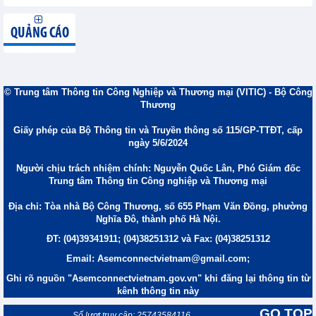
QUẢNG CÁO
© Trung tâm Thông tin Công Nghiệp và Thương mại (VITIC) - Bộ Công
Thương
Giấy phép của Bộ Thông tin và Truyền thông số 115/GP-TTĐT, cấp
ngày 5/6/2024
Người chịu trách nhiệm chính: Nguyễn Quốc Lân, Phó Giám đốc
Trung tâm Thông tin Công nghiệp và Thương mại
Địa chỉ: Tòa nhà Bộ Công Thương, số 655 Phạm Văn Đồng, phường
Nghĩa Đô, thành phố Hà Nội.
ĐT: (04)39341911; (04)38251312 và Fax: (04)38251312
Email: Asemconnectvietnam@gmail.com;
Ghi rõ nguồn "Asemconnectvietnam.gov.vn" khi đăng lại thông tin từ
kênh thông tin này
GO TOP
Số lượt truy cập: 25743584116