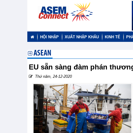
HỘI NHẬP
XUẤT NHẬP KHẨU
KINH TẾ
PH
ASEAN
EU sẵn sàng đàm phán thương
Thứ năm, 24-12-2020