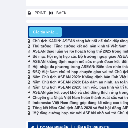
PRINT
BACK
Các tin khác...
Chủ tịch KADIN: ASEAN tăng kết nối để thúc đẩy tăn
Thủ tướng: Tăng cường kết nối nền kinh tế Việt Nam 
ASEAN thảo luận về Kế hoạch tổng thể 2025 trong lĩn
Bế mạc Hội nghị hẹp các Bộ trưởng ngoại giao ASE
ASEAN khẳng định mạnh mẽ sức mạnh đoàn kết, đối t
Hội nhập đa phương trong ASEAN: Biến tầm nhìn th
ĐSQ Việt Nam chủ trì họp chuyển giao vai trò Chủ t
Năm Chủ tịch ASEAN 2020: Khẳng định bản lĩnh Việt
Năm Chủ tịch ASEAN 2020: Bảo đảm an ninh, an toàn 
Năm Chủ tịch ASEAN 2020: Tầm vóc, bản lĩnh và trí t
ASEAN gắn kết vượt khó và chủ động thích ứng tron
Chuyên gia Nhật: Việt Nam hoàn thành xuất sắc vai t
Indonesia: Việt Nam đóng góp đáng kể nâng cao tiế
Tổng kết Năm Chủ tịch AIPA 2020 và Đại hội đồng AI
'Mỹ tăng cường hợp tác với ASEAN nhờ vai trò Chủ tị
DOANH NGHIỆP
LIÊN KẾT WEBSITE