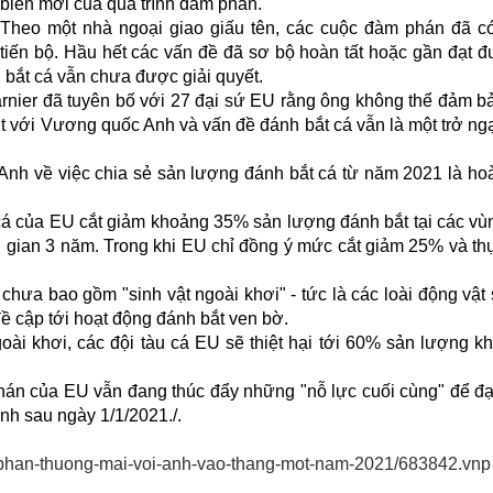
biến mới của quá trình đàm phán.
Theo một nhà ngoại giao giấu tên, các cuộc đàm phán đã c
tiến bộ. Hầu hết các vấn đề đã sơ bộ hoàn tất hoặc gần đạt 
 bắt cá vẫn chưa được giải quyết.
rnier đã tuyên bố với 27 đại sứ EU rằng ông không thể đảm b
t với Vương quốc Anh và vấn đề đánh bắt cá vẫn là một trở ngạ
 Anh về việc chia sẻ sản lượng đánh bắt cá từ năm 2021 là ho
cá của EU cắt giảm khoảng 35% sản lượng đánh bắt tại các vù
ời gian 3 năm. Trong khi EU chỉ đồng ý mức cắt giảm 25% và th
chưa bao gồm "sinh vật ngoài khơi" - tức là các loài động vật
ề cập tới hoạt động đánh bắt ven bờ.
oài khơi, các đội tàu cá EU sẽ thiệt hại tới 60% sản lượng kh
phán của EU vẫn đang thúc đẩy những "nỗ lực cuối cùng" để đ
nh sau ngày 1/1/2021./.
phan-thuong-mai-voi-anh-vao-thang-mot-nam-2021/683842.vnp