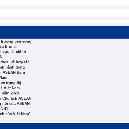
g trưởng bền vững
và Brunei
h vực tài chính
AN
hoại và hợp tác
ành hành động
ịch ASEAN Bern
 Nam
và trọng thị
uệ Việt Nam
g năm 2020
rò Chủ tịch ASEAN
ng nói của ASEAN
PA 41
ch của Việt Nam'