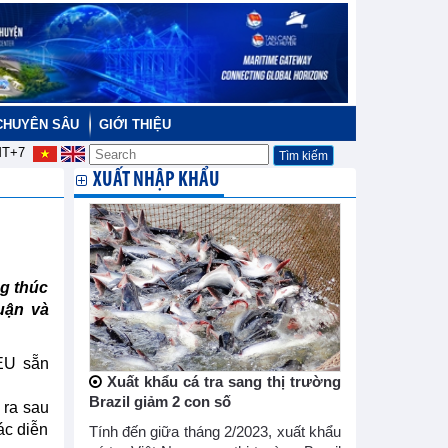
CHUYÊN SÂU
GIỚI THIỆU
T+7
XUẤT NHẬP KHẨU
g thúc
uận và
 EU sẵn
Xuất khẩu cá tra sang thị trường
Brazil giảm 2 con số
 ra sau
ác diễn
Tính đến giữa tháng 2/2023, xuất khẩu