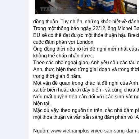
đồng thuận. Tuy nhiên, những khác biệt về đánh
Trong một thông báo ngày 22/12, ông Michel Ba
EU sẽ có thể đạt được một thỏa thuận hậu Brexi
cuộc đàm phán với London.
Ông đồng thời nêu rõ lời đề nghị mới nhất của
không thể chấp nhận được.
Theo các nhà ngoại giao, Anh yêu cầu các tàu 
Anh, thực hiện theo từng giai đoạn và trong th
trong thời gian 6 năm.
Một vấn đề quan trọng khác là đề nghị của Anh 
xa bờ biển hoặc dưới đáy biển - và cũng chưa đ
Nếu mất quyền tiếp cận đối với các sinh vật ng
hiện tại.
Mặc dù vậy, theo nguồn tin trên, các nhà đàm 
một thỏa thuận và vẫn sẵn sàng đàm phán với A
Nguồn:
www.vietnamplus.vn/eu-san-sang-dam-