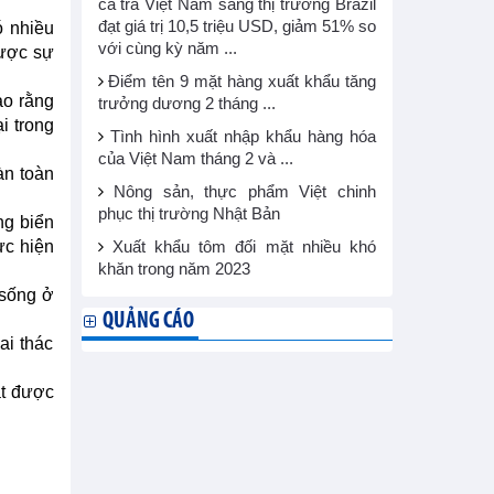
cá tra Việt Nam sang thị trường Brazil
đạt giá trị 10,5 triệu USD, giảm 51% so
ó nhiều
với cùng kỳ năm ...
được sự
Điểm tên 9 mặt hàng xuất khẩu tăng
ảo rằng
trưởng dương 2 tháng ...
i trong
Tình hình xuất nhập khẩu hàng hóa
của Việt Nam tháng 2 và ...
àn toàn
Nông sản, thực phẩm Việt chinh
phục thị trường Nhật Bản
ng biển
ực hiện
Xuất khẩu tôm đối mặt nhiều khó
khăn trong năm 2023
 sống ở
QUẢNG CÁO
ai thác
ạt được