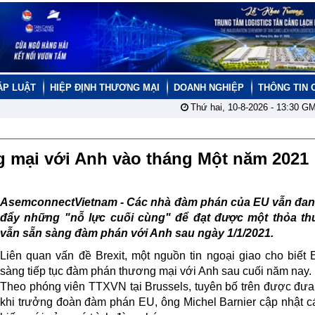
ÁP LUẬT
HIỆP ĐỊNH THƯƠNG MẠI
DOANH NGHIỆP
THÔNG TIN 
Thứ hai, 10-8-2026 -
13:30
GM
 mại với Anh vào tháng Một năm 2021
AsemconnectVietnam - Các nhà đàm phán của EU vẫn đan
đẩy những "nỗ lực cuối cùng" để đạt được một thỏa th
vẫn sẵn sàng đàm phán với Anh sau ngày 1/1/2021.
Liên quan vấn đề Brexit, một nguồn tin ngoại giao cho biết
sàng tiếp tục đàm phán thương mại với Anh sau cuối năm nay.
Theo phóng viên TTXVN tại Brussels, tuyên bố trên được đưa
khi trưởng đoàn đàm phán EU, ông Michel Barnier cập nhật c