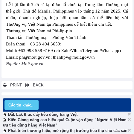
Lễ hội lần thứ 25 sẽ lại được tổ chức tại Trung tâm Thương mại
thế giới, Thủ đô Manila, Philippines vào tháng 12 năm 2025. Cá
nhân, doanh nghiệp, hiệp hội quan tâm có thể liên hệ với
Thương vụ Việt Nam tại Philippines để biết thêm chi tiết.
Thương vụ Việt Nam tại Phi-lip-pin
Tham tán Thương mại – Phùng Văn Thành
Điện thoại: +63 28 404 3659;
Mobi: +63 998 558 6169 (có Zalo/Viber/Telegram/Whatsapp)
Email: ph@moit.gov.vn; thanhpv@moit.gov.vn
Nguồn: Moit.gov.vn
PRINT
BACK
Các tin khác...
Đăk Lăk thúc đẩy tiêu dùng hàng Việt
Kiên Giang nâng cao hiệu quả Cuộc vận động “Người Việt Nam
ưu tiên dùng hàng Việt Nam”
Phát triển thương hiệu, mở rộng thị trường tiêu thụ cho các sản