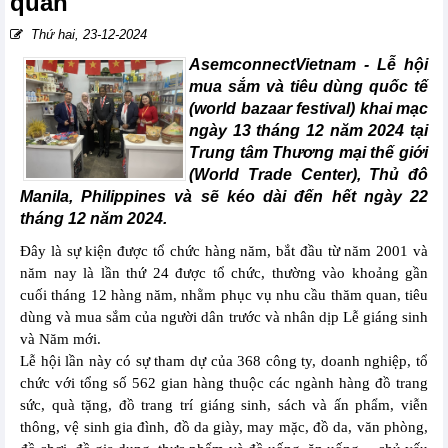
quan
Thứ hai, 23-12-2024
AsemconnectVietnam -
Lễ hội
mua sắm và tiêu dùng quốc tế
(world bazaar festival) khai mạc
ngày 13 tháng 12 năm 2024 tại
Trung tâm Thương mại thế giới
(World Trade Center), Thủ đô
Manila, Philippines và sẽ kéo dài đến hết ngày 22
tháng 12 năm 2024.
Đây là sự kiện được tổ chức hàng năm, bắt đầu từ năm 2001 và
năm nay là lần thứ 24 được tổ chức, thường vào khoảng gần
cuối tháng 12 hàng năm, nhằm phục vụ nhu cầu thăm quan, tiêu
dùng và mua sắm của người dân trước và nhân dịp Lễ giáng sinh
và Năm mới.
Lễ hội lần này có sự tham dự của 368 công ty, doanh nghiệp, tổ
chức với tổng số 562 gian hàng thuộc các ngành hàng đồ trang
sức, quà tặng, đồ trang trí giáng sinh, sách và ấn phẩm, viễn
thông, vệ sinh gia đình, đồ da giày, may mặc, đồ da, văn phòng,