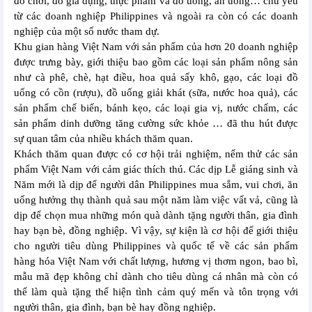
đồ chơi, đồ gia dụng, thực phẩm và đồ uống, ăn uống… chủ yếu
từ các doanh nghiệp Philippines và ngoài ra còn có các doanh
nghiệp của một số nước tham dự.
Khu gian hàng Việt Nam với sản phẩm của hơn 20 doanh nghiệp
được trưng bày, giới thiệu bao gồm các loại sản phẩm nông sản
như cà phê, chè, hạt điều, hoa quả sấy khô, gạo, các loại đồ
uống có cồn (rượu), đồ uống giải khát (sữa, nước hoa quả), các
sản phẩm chế biến, bánh kẹo, các loại gia vị, nước chấm, các
sản phẩm dinh dưỡng tăng cường sức khỏe … đã thu hút được
sự quan tâm của nhiều khách thăm quan.
Khách thăm quan được có cơ hội trải nghiệm, nếm thử các sản
phẩm Việt Nam với cảm giác thích thú. Các dịp Lễ giáng sinh và
Năm mới là dịp để người dân Philippines mua sắm, vui chơi, ăn
uống hưởng thụ thành quả sau một năm làm việc vất vả, cũng là
dịp để chọn mua những món quà dành tặng người thân, gia đình
hay bạn bè, đồng nghiệp. Vì vậy, sự kiện là cơ hội để giới thiệu
cho người tiêu dùng Philippines và quốc tế về các sản phẩm
hàng hóa Việt Nam với chất lượng, hương vị thơm ngon, bao bì,
mẫu mã đẹp không chỉ dành cho tiêu dùng cá nhân mà còn có
thể làm quà tặng thể hiện tình cảm quý mến và tôn trọng với
người thân, gia đình, bạn bè hay đồng nghiệp.