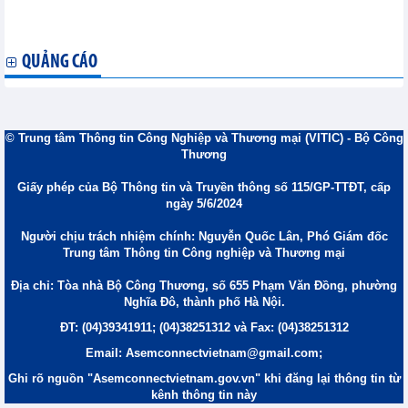
Gian hàng Việt tại Lễ hội mua sắm và tiêu dùng quốc tế (World
Bazaar Festival) thu hút nhiều khách thăm quan
QUẢNG CÁO
© Trung tâm Thông tin Công Nghiệp và Thương mại (VITIC) - Bộ Công
Thương
Giấy phép của Bộ Thông tin và Truyền thông số 115/GP-TTĐT, cấp
ngày 5/6/2024
Người chịu trách nhiệm chính: Nguyễn Quốc Lân, Phó Giám đốc
Trung tâm Thông tin Công nghiệp và Thương mại
Địa chỉ: Tòa nhà Bộ Công Thương, số 655 Phạm Văn Đồng, phường
Nghĩa Đô, thành phố Hà Nội.
ĐT: (04)39341911; (04)38251312 và Fax: (04)38251312
Email: Asemconnectvietnam@gmail.com;
Ghi rõ nguồn "Asemconnectvietnam.gov.vn" khi đăng lại thông tin từ
kênh thông tin này