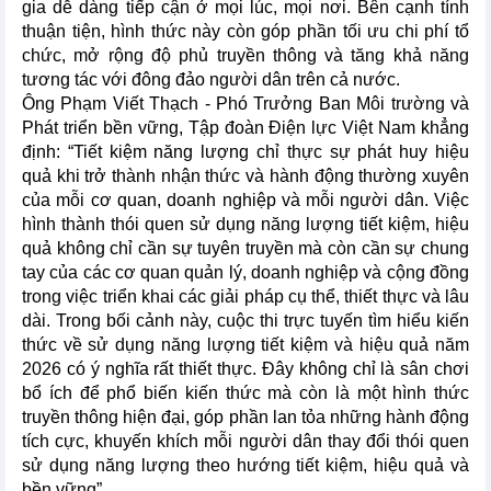
gia dễ dàng tiếp cận ở mọi lúc, mọi nơi. Bên cạnh tính
thuận tiện, hình thức này còn góp phần tối ưu chi phí tổ
chức, mở rộng độ phủ truyền thông và tăng khả năng
tương tác với đông đảo người dân trên cả nước.
Ông Phạm Viết Thạch - Phó Trưởng Ban Môi trường và
Phát triển bền vững, Tập đoàn Điện lực Việt Nam khẳng
định: “Tiết kiệm năng lượng chỉ thực sự phát huy hiệu
quả khi trở thành nhận thức và hành động thường xuyên
của mỗi cơ quan, doanh nghiệp và mỗi người dân. Việc
hình thành thói quen sử dụng năng lượng tiết kiệm, hiệu
quả không chỉ cần sự tuyên truyền mà còn cần sự chung
tay của các cơ quan quản lý, doanh nghiệp và cộng đồng
trong việc triển khai các giải pháp cụ thể, thiết thực và lâu
dài. Trong bối cảnh này, cuộc thi trực tuyến tìm hiểu kiến
thức về sử dụng năng lượng tiết kiệm và hiệu quả năm
2026 có ý nghĩa rất thiết thực. Đây không chỉ là sân chơi
bổ ích để phổ biến kiến thức mà còn là một hình thức
truyền thông hiện đại, góp phần lan tỏa những hành động
tích cực, khuyến khích mỗi người dân thay đổi thói quen
sử dụng năng lượng theo hướng tiết kiệm, hiệu quả và
bền vững”.