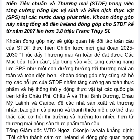
triển Tiêu chuẩn và Thương mại (STDF) trong việc
tăng cường năng lực vệ sinh và kiểm dịch thực vật
(SPS) tại các nước đang phát triển. Khoản đóng góp
này nâng tổng số tiền Ireland đóng góp cho STDF kể
từ năm 2007 lên hơn 3,8 triệu Franc Thụy Sĩ.
Khoản đóng góp này sẽ giúp quan hệ đối tác toàn cầu
của STDF thực hiện Chiến lược mới giai đoạn 2025-
2030 "Thúc đẩy Thương mại An toàn để đạt được Các
Mục tiêu Toàn cầu", tập trung vào việc tăng cường năng
lực SPS như một con đường hướng tới thương mại an
toàn và toàn diện hơn. Khoản đóng góp này cũng sẽ hỗ
trợ các nỗ lực của STDF nhằm tăng cường an toàn thực
phẩm và hệ thống thú y động thực vật tại các quốc gia
trên khắp Châu Phi, Châu Á và Thái Bình Dương, Châu
Mỹ Latinh và Caribe, để các nhà sản xuất và thương
nhân, bao gồm cả phụ nữ và thanh thiếu niên, có thể khai
thác các cơ hội thị trường và hưởng lợi nhiều hơn từ
thương mại nông sản thực phẩm toàn cầu.
Tổng Giám đốc WTO Ngozi Okonjo-Iweala khẳng định:
"Tôi chân thành cảm ơn Ireland vì đóng góp quan trọng