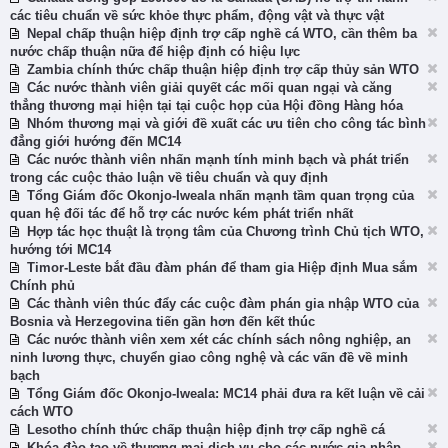
các tiêu chuẩn về sức khỏe thực phẩm, động vật và thực vật
Nepal chấp thuận hiệp định trợ cấp nghề cá WTO, cần thêm ba
nước chấp thuận nữa để hiệp định có hiệu lực
Zambia chính thức chấp thuận hiệp định trợ cấp thủy sản WTO
Các nước thành viên giải quyết các mối quan ngại và căng
thẳng thương mại hiện tại tại cuộc họp của Hội đồng Hàng hóa
Nhóm thương mại và giới đề xuất các ưu tiên cho công tác bình
đẳng giới hướng đến MC14
Các nước thành viên nhấn mạnh tính minh bạch và phát triển
trong các cuộc thảo luận về tiêu chuẩn và quy định
Tổng Giám đốc Okonjo-Iweala nhấn mạnh tầm quan trọng của
quan hệ đối tác để hỗ trợ các nước kém phát triển nhất
Hợp tác học thuật là trọng tâm của Chương trình Chủ tịch WTO,
hướng tới MC14
Timor-Leste bắt đầu đàm phán để tham gia Hiệp định Mua sắm
Chính phủ
Các thành viên thúc đẩy các cuộc đàm phán gia nhập WTO của
Bosnia và Herzegovina tiến gần hơn đến kết thúc
Các nước thành viên xem xét các chính sách nông nghiệp, an
ninh lương thực, chuyển giao công nghệ và các vấn đề về minh
bạch
Tổng Giám đốc Okonjo-Iweala: MC14 phải đưa ra kết luận về cải
cách WTO
Lesotho chính thức chấp thuận hiệp định trợ cấp nghề cá
Khóa đào tạo về thương mại dịch vụ cho các nước gia nhập