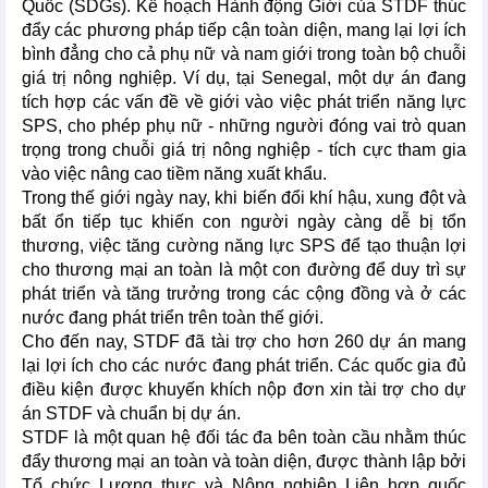
Quốc (SDGs). Kế hoạch Hành động Giới của STDF thúc
đẩy các phương pháp tiếp cận toàn diện, mang lại lợi ích
bình đẳng cho cả phụ nữ và nam giới trong toàn bộ chuỗi
giá trị nông nghiệp. Ví dụ, tại Senegal, một dự án đang
tích hợp các vấn đề về giới vào việc phát triển năng lực
SPS, cho phép phụ nữ - những người đóng vai trò quan
trọng trong chuỗi giá trị nông nghiệp - tích cực tham gia
vào việc nâng cao tiềm năng xuất khẩu.
Trong thế giới ngày nay, khi biến đổi khí hậu, xung đột và
bất ổn tiếp tục khiến con người ngày càng dễ bị tổn
thương, việc tăng cường năng lực SPS để tạo thuận lợi
cho thương mại an toàn là một con đường để duy trì sự
phát triển và tăng trưởng trong các cộng đồng và ở các
nước đang phát triển trên toàn thế giới.
Cho đến nay, STDF đã tài trợ cho hơn 260 dự án mang
lại lợi ích cho các nước đang phát triển. Các quốc gia đủ
điều kiện được khuyến khích nộp đơn xin tài trợ cho dự
án STDF và chuẩn bị dự án.
STDF là một quan hệ đối tác đa bên toàn cầu nhằm thúc
đẩy thương mại an toàn và toàn diện, được thành lập bởi
Tổ chức Lương thực và Nông nghiệp Liên hợp quốc