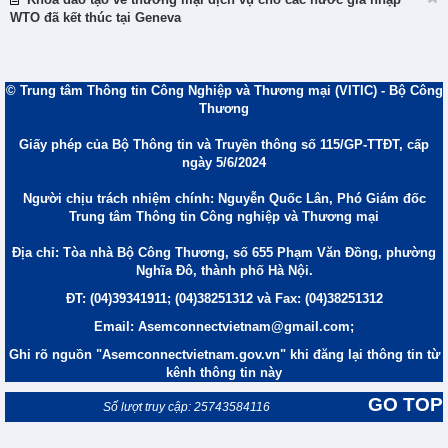
WTO đã kết thúc tại Geneva
© Trung tâm Thông tin Công Nghiệp và Thương mại (VITIC) - Bộ Công
Thương
Giấy phép của Bộ Thông tin và Truyền thông số 115/GP-TTĐT, cấp
ngày 5/6/2024
Người chịu trách nhiệm chính: Nguyễn Quốc Lân, Phó Giám đốc
Trung tâm Thông tin Công nghiệp và Thương mại
Địa chỉ: Tòa nhà Bộ Công Thương, số 655 Phạm Văn Đồng, phường
Nghĩa Đô, thành phố Hà Nội.
ĐT: (04)39341911; (04)38251312 và Fax: (04)38251312
Email: Asemconnectvietnam@gmail.com;
Ghi rõ nguồn "Asemconnectvietnam.gov.vn" khi đăng lại thông tin từ
kênh thông tin này
GO TOP
Số lượt truy cập: 25743584116