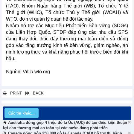
(FAO), Nhóm Ngân hàng Thế giới (WB), Tổ chức Y tế
Thế giới (WHO), Tổ chức Thú y Thế giới (WOAH) và
WTO, đơn vị quản lý quan hệ đối tác này.
Nhằm hỗ trợ các Mục tiêu Phát triển Bền vững (SDGs)
của Liên Hợp Quốc, STDF đáp ứng các nhu cầu SPS
đang thay đổi, thúc đẩy thương mại toàn diện và đóng
góp vào tăng trưởng kinh tế bền vững, giảm nghèo, an
ninh lương thực và khả năng phục hồi trước biến đổi khí
hậu.
Nguồn: Vitic/ wto.org
PRINT
BACK
Các tin khác...
Australia đóng góp 4 triệu đô la Úc (AUD) để tạo điều kiện thuận
lợi cho thương mại an toàn tại các nước đang phát triển
Canada đóng góp 250.000 đô la Canada (CAD) hỗ trợ thi hành