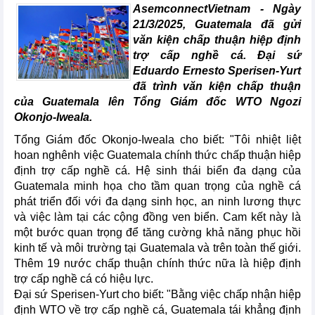
AsemconnectVietnam -
Ngày
21/3/2025, Guatemala đã gửi
văn kiện chấp thuận hiệp định
trợ cấp nghề cá. Đại sứ
Eduardo Ernesto Sperisen-Yurt
đã trình văn kiện chấp thuận
của Guatemala lên Tổng Giám đốc WTO Ngozi
Okonjo-Iweala.
Tổng Giám đốc Okonjo-Iweala cho biết: "Tôi nhiệt liệt
hoan nghênh việc Guatemala chính thức chấp thuận hiệp
định trợ cấp nghề cá. Hệ sinh thái biển đa dạng của
Guatemala minh họa cho tầm quan trọng của nghề cá
phát triển đối với đa dạng sinh học, an ninh lương thực
và việc làm tại các cộng đồng ven biển. Cam kết này là
một bước quan trọng để tăng cường khả năng phục hồi
kinh tế và môi trường tại Guatemala và trên toàn thế giới.
Thêm 19 nước chấp thuận chính thức nữa là hiệp định
trợ cấp nghề cá có hiệu lực.
Đại sứ Sperisen-Yurt cho biết: "Bằng việc chấp nhận hiệp
định WTO về trợ cấp nghề cá, Guatemala tái khẳng định