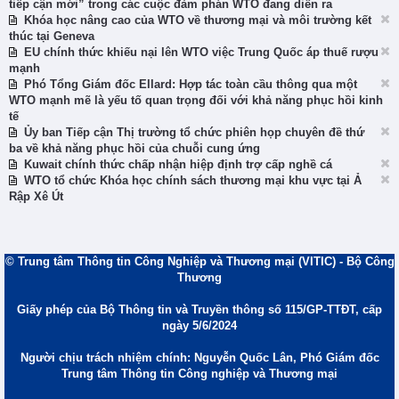
tiếp cận mới” trong các cuộc đàm phán WTO đang diễn ra
Khóa học nâng cao của WTO về thương mại và môi trường kết
thúc tại Geneva
EU chính thức khiếu nại lên WTO việc Trung Quốc áp thuế rượu
mạnh
Phó Tổng Giám đốc Ellard: Hợp tác toàn cầu thông qua một
WTO mạnh mẽ là yếu tố quan trọng đối với khả năng phục hồi kinh
tế
Ủy ban Tiếp cận Thị trường tổ chức phiên họp chuyên đề thứ
ba về khả năng phục hồi của chuỗi cung ứng
Kuwait chính thức chấp nhận hiệp định trợ cấp nghề cá
WTO tổ chức Khóa học chính sách thương mại khu vực tại Ả
Rập Xê Út
© Trung tâm Thông tin Công Nghiệp và Thương mại (VITIC) - Bộ Công
Thương
Giấy phép của Bộ Thông tin và Truyền thông số 115/GP-TTĐT, cấp
ngày 5/6/2024
Người chịu trách nhiệm chính: Nguyễn Quốc Lân, Phó Giám đốc
Trung tâm Thông tin Công nghiệp và Thương mại