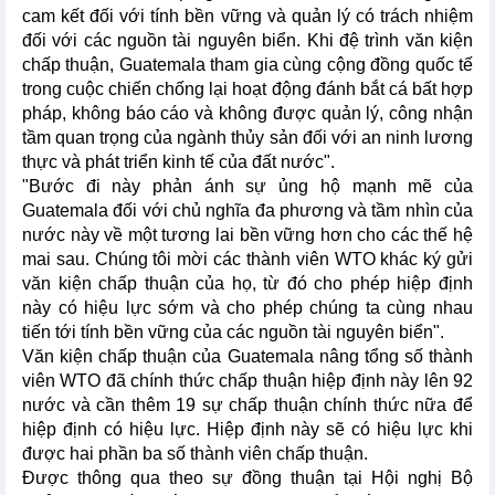
cam kết đối với tính bền vững và quản lý có trách nhiệm
đối với các nguồn tài nguyên biển. Khi đệ trình văn kiện
chấp thuận, Guatemala tham gia cùng cộng đồng quốc tế
trong cuộc chiến chống lại hoạt động đánh bắt cá bất hợp
pháp, không báo cáo và không được quản lý, công nhận
tầm quan trọng của ngành thủy sản đối với an ninh lương
thực và phát triển kinh tế của đất nước".
"Bước đi này phản ánh sự ủng hộ mạnh mẽ của
Guatemala đối với chủ nghĩa đa phương và tầm nhìn của
nước này về một tương lai bền vững hơn cho các thế hệ
mai sau. Chúng tôi mời các thành viên WTO khác ký gửi
văn kiện chấp thuận của họ, từ đó cho phép hiệp định
này có hiệu lực sớm và cho phép chúng ta cùng nhau
tiến tới tính bền vững của các nguồn tài nguyên biển".
Văn kiện chấp thuận của Guatemala nâng tổng số thành
viên WTO đã chính thức chấp thuận hiệp định này lên 92
nước và cần thêm 19 sự chấp thuận chính thức nữa để
hiệp định có hiệu lực. Hiệp định này sẽ có hiệu lực khi
được hai phần ba số thành viên chấp thuận.
Được thông qua theo sự đồng thuận tại Hội nghị Bộ