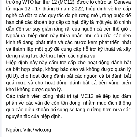
trưởng WTO lần thứ 12 (MC12), được tổ chức tại Geneva
từ ngày 12 - 17 tháng 6 năm 2022, hiệp định về trợ cấp
nghề cá đặt ra các quy tắc đa phương mới, ràng buộc để
hạn chế các khoản trợ cấp có hại, đây là một yếu tố chính
dẫn đến sự suy giảm rộng rãi của nguồn cá trên thế giới.
Ngoài ra, hiệp định này thừa nhận nhu cầu của các nền
kinh tế đang phát triển và các nước kém phát triển nhất
và thành lập một quỹ để cung cấp hỗ trợ kỹ thuật và xây
dựng năng lực để thực hiện các nghĩa vụ.
Hiệp định này này cấm trợ cấp cho hoạt động đánh bắt
cá bất hợp pháp, không báo cáo và không được quản lý
(IUU), cho hoạt động đánh bắt các nguồn cá bị đánh bắt
quá mức và cho hoạt động đánh bắt cá trên vùng biển
khơi không được quản lý.
Các thành viên cũng nhất trí tại MC12 sẽ tiếp tục đàm
phán về các vấn đề còn tồn đọng, nhằm mục đích thông
qua các điều khoản bổ sung sẽ tăng cường hơn nữa các
nguyên tắc của hiệp định.
Nguồn: Vitic/ wto.org