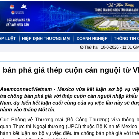
ÁP LUẬT
HIỆP ĐỊNH THƯƠNG MẠI
DOANH NGHIỆP
THÔNG TIN 
Thứ hai, 10-8-2026 -
11:31
GM
g bán phá giá thép cuộn cán nguội từ 
AsemconnectVietnam - Mexico vừa kết luận sơ bộ vụ việ
tra chống bán phá giá với thép cuộn cán nguội nhập khẩu 
Nam, dự kiến kết luận cuối cùng của vụ việc lần này sẽ đ
hành vào tháng Một tới.
Cục Phòng vệ Thương mại (Bộ Công Thương) vừa thông 
quan Thực thi Ngoại thương (UPCI) thuộc Bộ Kinh tế Mexico
hành kết luận sơ bộ vụ việc điều tra chống bán phá giá với th