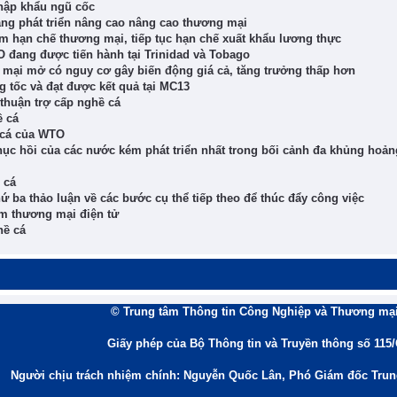
hập khẩu ngũ cốc
đang phát triển nâng cao nâng cao thương mại
m hạn chế thương mại, tiếp tục hạn chế xuất khẩu lương thực
 đang được tiến hành tại Trinidad và Tobago
 mại mở có nguy cơ gây biến động giá cả, tăng trưởng thấp hơn
g tốc và đạt được kết quả tại MC13
thuận trợ cấp nghề cá
ề cá
ề cá của WTO
c hồi của các nước kém phát triển nhất trong bối cảnh đa khủng hoản
 cá
hứ ba thảo luận về các bước cụ thể tiếp theo để thúc đẩy công việc
ấm thương mại điện tử
hề cá
© Trung tâm Thông tin Công Nghiệp và Thương mại
Giấy phép của Bộ Thông tin và Truyền thông số 115
Người chịu trách nhiệm chính: Nguyễn Quốc Lân, Phó Giám đốc Tru