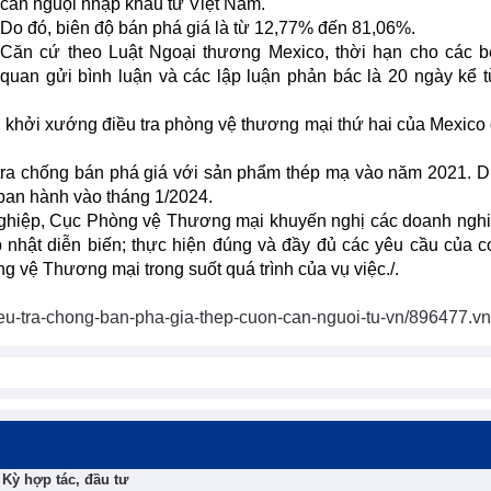
cán nguội nhập khẩu từ Việt Nam.
Do đó, biên độ bán phá giá là từ 12,77% đến 81,06%.
Căn cứ theo Luật Ngoại thương Mexico, thời hạn cho các b
quan gửi bình luận và các lập luận phản bác là 20 ngày kể 
khởi xướng điều tra phòng vệ thương mại thứ hai của Mexico 
tra chống bán phá giá với sản phẩm thép mạ vào năm 2021. D
 ban hành vào tháng 1/2024.
ghiệp, Cục Phòng vệ Thương mại khuyến nghị các doanh ngh
p nhật diễn biến; thực hiện đúng và đầy đủ các yêu cầu của 
g vệ Thương mại trong suốt quá trình của vụ việc./.
eu-tra-chong-ban-pha-gia-thep-cuon-can-nguoi-tu-vn/896477.v
Kỳ hợp tác, đầu tư