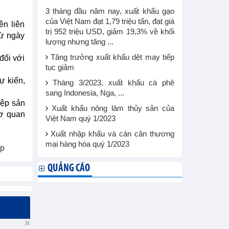
3 tháng đầu năm nay, xuất khẩu gạo
của Việt Nam đạt 1,79 triệu tấn, đạt giá
ên liên
trị 952 triệu USD, giảm 19,3% về khối
từ ngày
lượng nhưng tăng ...
Tăng trưởng xuất khẩu dệt may tiếp
đối với
tục giảm
ự kiến,
Tháng 3/2023, xuất khẩu cà phê
sang Indonesia, Nga, ...
iệp sản
Xuất khẩu nông lâm thủy sản của
cơ quan
Việt Nam quý 1/2023
Xuất nhập khẩu và cán cân thương
mại hàng hóa quý 1/2023
np
QUẢNG CÁO