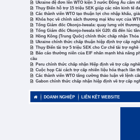
Ukraine đệ đơn lên WTO kiện 3 nước Đông Âu cấm n
Thụy Điển hỗ trợ 15 triệu SEK giúp các nền kinh tế 
Các thành viên WTO tạo thuận lợi cho nhập khẩu, giả
Khóa học về chính sách thương mại khu vực của WTO
Tổng Giám đốc Okonjo-Iweala: quay lưng với thương
Tổng Giám đốc Okonjo-Iweala tới G20: đã đến lúc tăn
Hồng Kông (Trung Quốc) chính thức chấp nhận Thỏa 
Ukraine chính thức chấp thuận hiệp định trợ cấp ngh
Thụy Điển tài trợ 5 triệu SEK cho Cơ chế tài trợ ngh
Báo cáo thường niên của EIF nhấn mạnh khả năng phụ
cầu
Peru chính thức chấp nhận Hiệp định về trợ cấp nghề
Cuộc họp Cải cách trợ cấp nhiên liệu hóa thạch lần t
Các thành viên WTO tăng cường thảo luận về lệnh c
Gabon chính thức chấp nhận hiệp định về trợ cấp ng
DOANH NGHIỆP
LIÊN KẾT WEBSITE