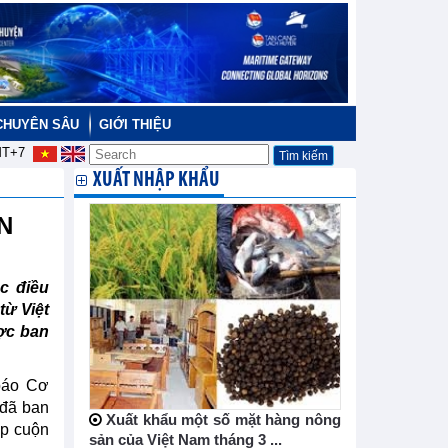
CHUYÊN SÂU
GIỚI THIỆU
T+7
XUẤT NHẬP KHẨU
VN
c điều
từ Việt
ược ban
báo Cơ
 đã ban
Xuất khẩu một số mặt hàng nông
ép cuộn
sản của Việt Nam tháng 3 ...