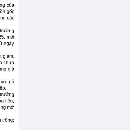
ừng của
uồn gốc
ứng các
 trường
25, một
từ ngày
t giảm,
ao chưa
àng giá
 với gỗ
ệp.
 trưởng
g tiền,
ướng mở
 trồng;