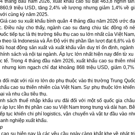
4 tháng đầu năm 2026, xuất khẩu cao su đạt 463,8 nghìn tấn, 
860,9 triệu USD, tăng 2,4% về lượng nhưng giảm 1,4% về giá
với cùng kỳ năm 2025.
Giá cao su xuất khẩu bình quân 4 tháng đầu năm 2026 ước đạ
. Điều này cho thấy, ngành cao su đang chịu tác động rõ né
uốc tiếp tục là thị trường tiêu thụ cao su lớn nhất của Việt Nam
p theo là Indonesia và Ấn Độ với thị phần lần lượt đạt 6,6% và 
ù hoạt động sản xuất và xuất khẩu vẫn duy trì ổn định, ngành
chính sách và nội tại ngành. Áp lực lớn nhất hiện nay đến từ x
ốc tế. Trong 4 tháng đầu năm 2026, xuất khẩu cao su thiên nh
g nhưng kim ngạch chỉ đạt khoảng 868 triệu USD, giảm 0,7%
 đối mặt với rủi ro lớn do phụ thuộc vào thị trường Trung Quốc
khẩu cao su thiên nhiên của Việt Nam. Sự phụ thuộc lớn khiế
ại và nhu cầu tiêu thụ.
ính sách thuế nhập khẩu ưu đãi đối với một số quốc gia châu
y áp lực lên thị phần cao su Việt Nam trong trung và dài hạn. B
tiếp tục khiến chi phí logistics, vận chuyển và vật tư đầu vào n
oanh nghiệp xuất khẩu.
ệp
cao su hiện nay là các yêu cầu ngày càng khắt khe về phát tr