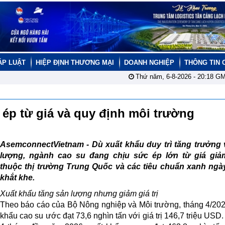
ÁP LUẬT
HIỆP ĐỊNH THƯƠNG MẠI
DOANH NGHIỆP
THÔNG TIN 
Thứ năm, 6-8-2026 -
20:18
GM
 ép từ giá và quy định môi trường
AsemconnectVietnam -
Dù xuất khẩu duy trì tăng trưởng
lượng, ngành cao su đang chịu sức ép lớn từ giá giả
thuộc thị trường Trung Quốc và các tiêu chuẩn xanh ngà
khắt khe.
Xuất khẩu tăng sản lượng nhưng giảm giá trị
Theo báo cáo của Bộ Nông nghiệp và Môi trường, tháng 4/202
khẩu cao su ước đạt 73,6 nghìn tấn với giá trị 146,7 triệu USD.