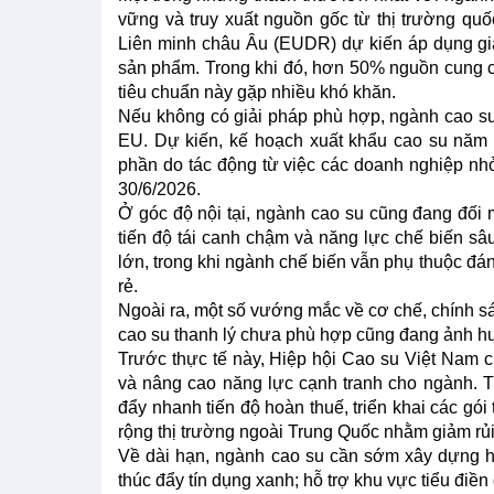
vững và truy xuất nguồn gốc từ thị trường qu
Liên minh châu Âu (EUDR) dự kiến áp dụng giai
sản phẩm. Trong khi đó, hơn 50% nguồn cung ca
tiêu chuẩn này gặp nhiều khó khăn.
Nếu không có giải pháp phù hợp, ngành cao su 
EU. Dự kiến, kế hoạch xuất khẩu cao su năm 
phần do tác động từ việc các doanh nghiệp n
30/6/2026.
Ở góc độ nội tại, ngành cao su cũng đang đối m
tiến độ tái canh chậm và năng lực chế biến sâu
lớn, trong khi ngành chế biến vẫn phụ thuộc đá
rẻ.
Ngoài ra, một số vướng mắc về cơ chế, chính sá
cao su thanh lý chưa phù hợp cũng đang ảnh h
Trước thực tế này, Hiệp hội Cao su Việt Nam ch
và nâng cao năng lực cạnh tranh cho ngành. Tr
đẩy nhanh tiến độ hoàn thuế, triển khai các g
rộng thị trường ngoài Trung Quốc nhằm giảm rủi
Về dài hạn, ngành cao su cần sớm xây dựng hệ
thúc đẩy tín dụng xanh; hỗ trợ khu vực tiểu điề