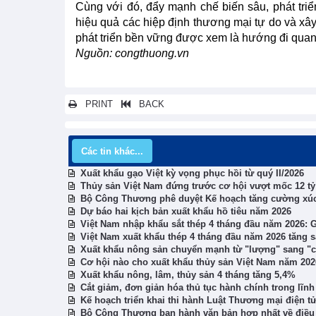
Cùng với đó, đẩy mạnh chế biến sâu, phát triể
hiệu quả các hiệp định thương mại tự do và xâ
phát triển bền vững được xem là hướng đi quan 
Nguồn: congthuong.vn
PRINT
BACK
Các tin khác...
Xuất khẩu gạo Việt kỳ vọng phục hồi từ quý II/2026
Thủy sản Việt Nam đứng trước cơ hội vượt mốc 12 t
Bộ Công Thương phê duyệt Kế hoạch tăng cường xúc
Dự báo hai kịch bản xuất khẩu hồ tiêu năm 2026
Việt Nam nhập khẩu sắt thép 4 tháng đầu năm 2026: 
Việt Nam xuất khẩu thép 4 tháng đầu năm 2026 tăng 
Xuất khẩu nông sản chuyển mạnh từ "lượng" sang "ch
Cơ hội nào cho xuất khẩu thủy sản Việt Nam năm 20
Xuất khẩu nông, lâm, thủy sản 4 tháng tăng 5,4%
Cắt giảm, đơn giản hóa thủ tục hành chính trong lĩn
Kế hoạch triển khai thi hành Luật Thương mại điện t
Bộ Công Thương ban hành văn bản hợp nhất về điều k