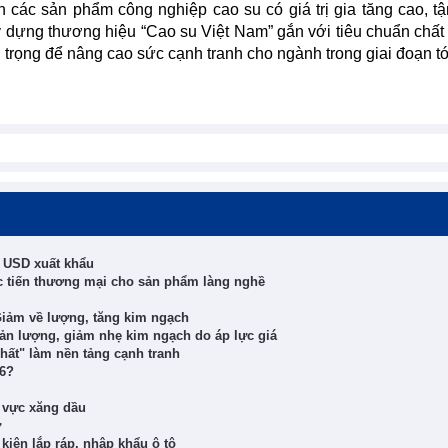
n các sản phẩm công nghiệp cao su có giá trị gia tăng cao, t
y dựng thương hiệu “Cao su Việt Nam” gắn với tiêu chuẩn chất
trọng để nâng cao sức cạnh tranh cho ngành trong giai đoạn tớ
ỷ USD xuất khẩu
 tiến thương mại cho sản phẩm làng nghề
Giảm về lượng, tăng kim ngạch
sản lượng, giảm nhẹ kim ngạch do áp lực giá
ất" làm nền tảng cạnh tranh
26?
h vực xăng dầu
ử
iện lắp ráp, nhập khẩu ô tô