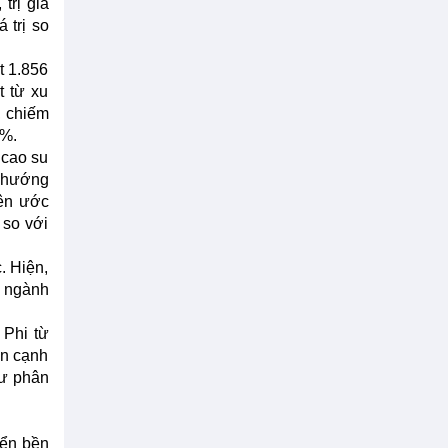
trị giá
 trị so
t 1.856
t từ xu
, chiếm
6%.
 cao su
u hướng
iên ước
 so với
. Hiện,
n ngành
 Phi từ
ên cạnh
hư phân
iển bền