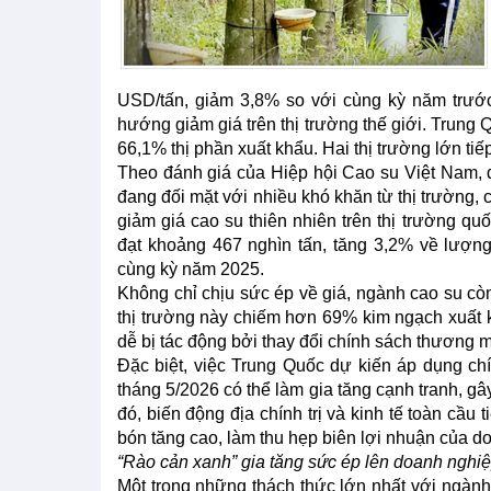
USD/tấn, giảm 3,8% so với cùng kỳ năm trước
hướng giảm giá trên thị trường thế giới. Trung Q
66,1% thị phần xuất khẩu. Hai thị trường lớn tiế
Theo đánh giá của Hiệp hội Cao su Việt Nam, d
đang đối mặt với nhiều khó khăn từ thị trường, 
giảm giá cao su thiên nhiên trên thị trường qu
đạt khoảng 467 nghìn tấn, tăng 3,2% về lượn
cùng kỳ năm 2025.
Không chỉ chịu sức ép về giá, ngành cao su còn
thị trường này chiếm hơn 69% kim ngạch xuất 
dễ bị tác động bởi thay đổi chính sách thương m
Đặc biệt, việc Trung Quốc dự kiến áp dụng ch
tháng 5/2026 có thể làm gia tăng cạnh tranh, gâ
đó, biến động địa chính trị và kinh tế toàn cầu 
bón tăng cao, làm thu hẹp biên lợi nhuận của d
“Rào cản xanh” gia tăng sức ép lên doanh nghi
Một trong những thách thức lớn nhất với ngành 