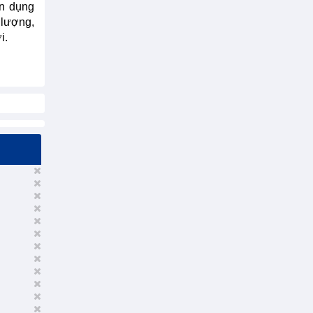
ận dụng
 lượng,
i.