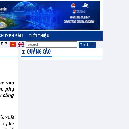
CHUYÊN SÂU
GIỚI THIỆU
T+7
QUẢNG CÁO
 về sản
m, phụ
y càng
6, xuất
 Lũy kế