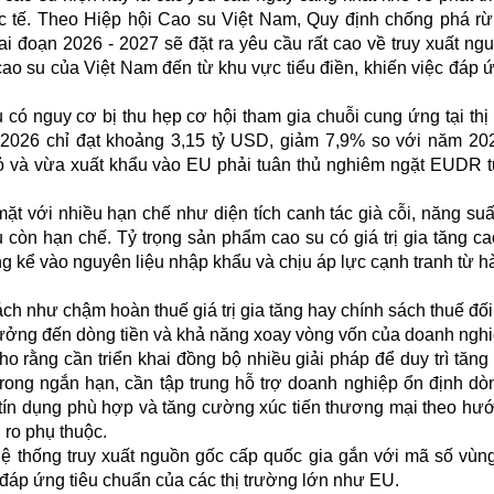
ốc tế. Theo Hiệp hội Cao su Việt Nam, Quy định chống phá r
 đoạn 2026 - 2027 sẽ đặt ra yêu cầu rất cao về truy xuất ng
o su của Việt Nam đến từ khu vực tiểu điền, khiến việc đáp 
có nguy cơ bị thu hẹp cơ hội tham gia chuỗi cung ứng tại thị
2026 chỉ đạt khoảng 3,15 tỷ USD, giảm 7,9% so với năm 20
hỏ và vừa xuất khẩu vào EU phải tuân thủ nghiêm ngặt EUDR 
ặt với nhiều hạn chế như diện tích canh tác già cỗi, năng suấ
 còn hạn chế. Tỷ trọng sản phẩm cao su có giá trị gia tăng c
ng kể vào nguyên liệu nhập khẩu và chịu áp lực cạnh tranh từ h
ch như chậm hoàn thuế giá trị gia tăng hay chính sách thuế đối
ưởng đến dòng tiền và khả năng xoay vòng vốn của doanh nghi
o rằng cần triển khai đồng bộ nhiều giải pháp để duy trì tăng
ong ngắn hạn, cần tập trung hỗ trợ doanh nghiệp ổn định dòn
ói tín dụng phù hợp và tăng cường xúc tiến thương mại theo h
 ro phụ thuộc.
 thống truy xuất nguồn gốc cấp quốc gia gắn với mã số vùng
n đáp ứng tiêu chuẩn của các thị trường lớn như EU.