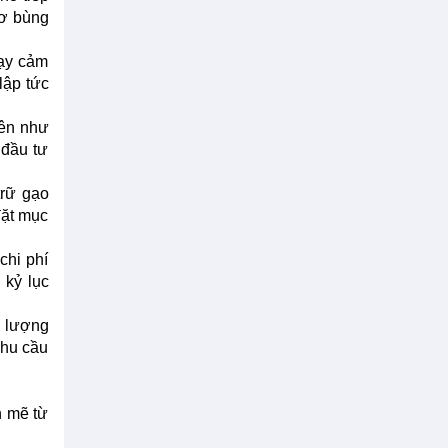
cơ bùng
hạy cảm
lập tức
lên như
 đầu tư
trữ gạo
đặt mục
chi phí
 kỷ lục
g lượng
nhu cầu
h mẽ từ