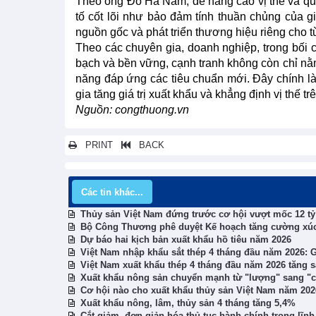
Theo ông Đỗ Hà Nam, để nâng cao vị thế và quy
tố cốt lõi như bảo đảm tính thuần chủng của g
nguồn gốc và phát triển thương hiệu riêng cho 
Theo các chuyên gia, doanh nghiệp, trong bối c
bạch và bền vững, cạnh tranh không còn chỉ n
năng đáp ứng các tiêu chuẩn mới. Đây chính l
gia tăng giá trị xuất khẩu và khẳng định vị thế tr
Nguồn: congthuong.vn
PRINT
BACK
Các tin khác...
Thủy sản Việt Nam đứng trước cơ hội vượt mốc 12 t
Bộ Công Thương phê duyệt Kế hoạch tăng cường xúc
Dự báo hai kịch bản xuất khẩu hồ tiêu năm 2026
Việt Nam nhập khẩu sắt thép 4 tháng đầu năm 2026: 
Việt Nam xuất khẩu thép 4 tháng đầu năm 2026 tăng 
Xuất khẩu nông sản chuyển mạnh từ "lượng" sang "ch
Cơ hội nào cho xuất khẩu thủy sản Việt Nam năm 20
Xuất khẩu nông, lâm, thủy sản 4 tháng tăng 5,4%
Cắt giảm, đơn giản hóa thủ tục hành chính trong lĩn