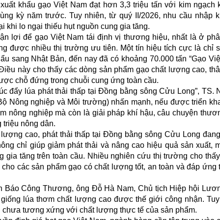
 xuất khẩu gạo Việt Nam đạt hơn 3,3 triệu tấn với kim ngạch
cùng kỳ năm trước. Tuy nhiên, từ quý II/2026, nhu cầu nhập k
i khi lo ngại thiếu hụt nguồn cung gia tăng.
ận lợi để gạo Việt Nam tái định vị thương hiệu, nhất là ở ph
g được nhiều thị trường ưu tiên. Một tín hiệu tích cực là chỉ 
hẩu sang Nhật Bản, đến nay đã có khoảng 70.000 tấn “Gạo Việ
. Điều này cho thấy các dòng sản phẩm gạo chất lượng cao, thâ
ược chỗ đứng trong chuỗi cung ứng toàn cầu.
húc đẩy lúa phát thải thấp tại Đồng bằng sông Cửu Long”, TS.
Bộ Nông nghiệp và Môi trường) nhấn mạnh, nếu được triển kh
ẩm nông nghiệp mà còn là giải pháp khí hậu, câu chuyện thươ
 triệu nông dân.
t lượng cao, phát thải thấp tại Đồng bằng sông Cửu Long đan
ng chỉ giúp giảm phát thải và nâng cao hiệu quả sản xuất, 
gia tăng trên toàn cầu. Nhiều nghiên cứu thị trường cho thấ
n cho các sản phẩm gạo có chất lượng tốt, an toàn và đáp ứng t
iên Báo Công Thương, ông Đỗ Hà Nam, Chủ tịch Hiệp hội Lươ
 giống lúa thơm chất lượng cao được thế giới công nhận. Tuy
ẫn chưa tương xứng với chất lượng thực tế của sản phẩm.