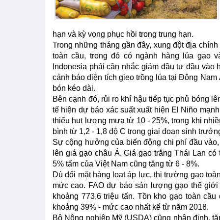
hạn và kỳ vọng phục hồi trong trung hạn.
Trong những tháng gần đây, xung đột địa chính
toàn cầu, trong đó có ngành hàng lúa gạo và
Indonesia phải cân nhắc giảm đầu tư đầu vào h
cảnh báo diện tích gieo trồng lúa tại Đông Nam 
bón kéo dài.
Bên cạnh đó, rủi ro khí hậu tiếp tục phủ bóng l
tế hiện dự báo xác suất xuất hiện El Niño mạnh
thiếu hụt lượng mưa từ 10 - 25%, trong khi nh
bình từ 1,2 - 1,8 độ C trong giai đoạn sinh trưởn
Sự cộng hưởng của biến động chi phí đầu vào, th
lên giá gạo châu Á. Giá gạo trắng Thái Lan có 
5% tấm của Việt Nam cũng tăng từ 6 - 8%.
Dù đối mặt hàng loạt áp lực, thị trường gạo to
mức cao. FAO dự báo sản lượng gạo thế giới n
khoảng 773,6 triệu tấn. Tồn kho gạo toàn cầu 
khoảng 39% - mức cao nhất kể từ năm 2018.
Bộ Nông nghiệp Mỹ (USDA) cũng nhận định, tăng 