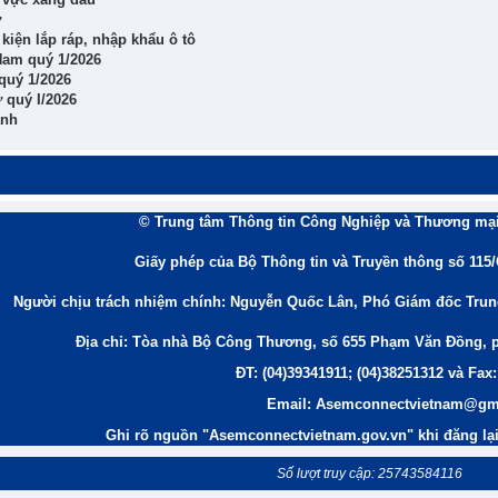
ử
iện lắp ráp, nhập khẩu ô tô
Nam quý 1/2026
quý 1/2026
 quý I/2026
ạnh
© Trung tâm Thông tin Công Nghiệp và Thương mại
Giấy phép của Bộ Thông tin và Truyền thông số 115
Người chịu trách nhiệm chính: Nguyễn Quốc Lân, Phó Giám đốc Tru
Địa chỉ: Tòa nhà Bộ Công Thương, số 655 Phạm Văn Đồng, 
ĐT: (04)39341911; (04)38251312 và Fax:
Email: Asemconnectvietnam@gm
Ghi rõ nguồn "Asemconnectvietnam.gov.vn" khi đăng lại 
Số lượt truy cập: 25743584116