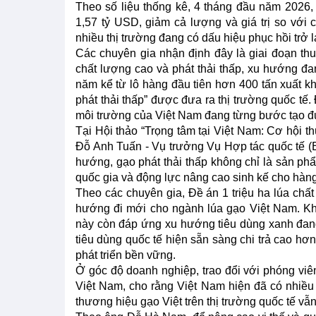
Theo số liệu thống kê, 4 tháng đầu năm 2026,
1,57 tỷ USD, giảm cả lượng và giá trị so với 
nhiều thị trường đang có dấu hiệu phục hồi trở lạ
Các chuyên gia nhận định đây là giai đoạn thu
chất lượng cao và phát thải thấp, xu hướng đan
năm kể từ lô hàng đầu tiên hơn 400 tấn xuất k
phát thải thấp” được đưa ra thị trường quốc tế
môi trường của Việt Nam đang từng bước tạo đ
Tại Hội thảo “Trọng tâm tại Việt Nam: Cơ hội t
Đỗ Anh Tuấn - Vụ trưởng Vụ Hợp tác quốc tế (
hướng, gạo phát thải thấp không chỉ là sản ph
quốc gia và động lực nâng cao sinh kế cho hàng
Theo các chuyên gia, Đề án 1 triệu ha lúa chấ
hướng đi mới cho ngành lúa gạo Việt Nam. Khô
này còn đáp ứng xu hướng tiêu dùng xanh đang 
tiêu dùng quốc tế hiện sẵn sàng chi trả cao hơ
phát triển bền vững.
Ở góc độ doanh nghiệp, trao đổi với phóng v
Việt Nam, cho rằng Việt Nam hiện đã có nhiều
thương hiệu gạo Việt trên thị trường quốc tế v