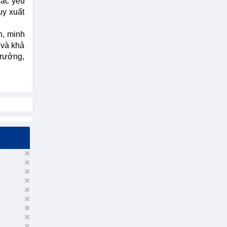
các yếu
uy xuất
h, minh
 và khả
trưởng,