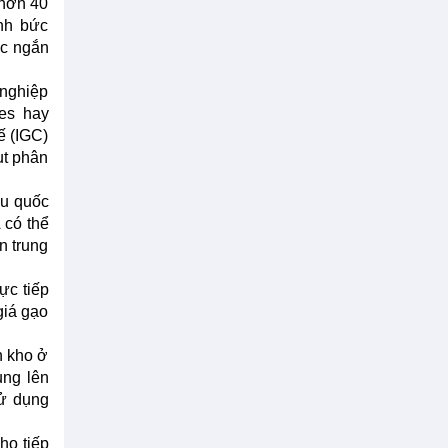
 hơn 40
nh bức
ực ngắn
 nghiệp
nes hay
ế (IGC)
ụt phân
ậu quốc
 có thể
n trung
ực tiếp
giá gạo
n kho ở
ung lên
sử dụng
ho tiếp