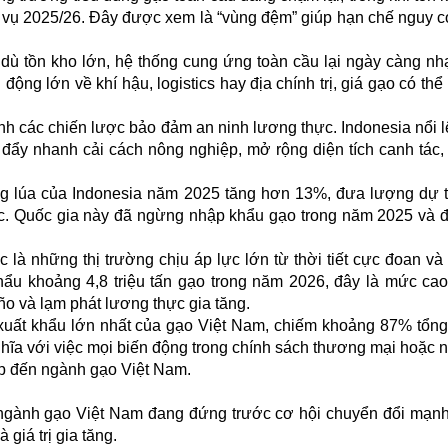
iên vụ 2025/26. Đây được xem là “vùng đệm” giúp hạn chế nguy 
à dù tồn kho lớn, hệ thống cung ứng toàn cầu lại ngày càng n
ộng lớn về khí hậu, logistics hay địa chính trị, giá gạo có thể 
nh các chiến lược bảo đảm an ninh lương thực. Indonesia nổi 
đẩy nhanh cải cách nông nghiệp, mở rộng diện tích canh tác,
g lúa của Indonesia năm 2025 tăng hơn 13%, đưa lượng dự 
lục. Quốc gia này đã ngừng nhập khẩu gạo trong năm 2025 và 
c là những thị trường chịu áp lực lớn từ thời tiết cực đoan và 
hẩu khoảng 4,8 triệu tấn gạo trong năm 2026, đây là mức cao
o và lạm phát lương thực gia tăng.
g xuất khẩu lớn nhất của gạo Việt Nam, chiếm khoảng 87% tổn
ĩa với việc mọi biến động trong chính sách thương mại hoặc 
ếp đến ngành gạo Việt Nam.
, ngành gạo Việt Nam đang đứng trước cơ hội chuyển đổi mạn
giá trị gia tăng.