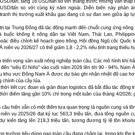
USD/tấn, tăng 16 USD/tấn so với tháng trước nhưng vẫn thấp
USD/tấn so với cùng kỳ năm ngoái. Diễn biến này phản á
tranh thị trường xuất khẩu gạo đang có sự đan xen giữa áp l
 trị tại Trung Đông đã tác động mạnh đến chuỗi cung ứng nông
 buộc không ít nông dân tại Việt Nam, Thái Lan, Philippi
oặc điều chỉnh kế hoạch gieo trồng. Hội đồng Ngũ cốc Quốc t
Á niên vụ 2026/27 có thể giảm 1,8 - 2,2% nếu tình trạng thiếu h
ên triển vọng sản xuất nông nghiệp toàn cầu. Các mô hình khí h
 đến “siêu El Niño” vào cuối năm 2026 lên tới 90 - 94%. Nam Á
iều khu vực Đông Nam Á được dự báo ghi nhận nhiệt độ cao hơ
g chính của cây lúa.
ời tiết cực đoan và gián đoạn logistics đã bắt đầu tác động tr
thời điểm tăng gần 10% chỉ trong một tuần của tháng 4/2026; 
àn cầu hiện vẫn có một điểm tựa quan trọng là nguồn cung và tồ
iên vụ 2025/26 đạt kỷ lục 563,3 triệu tấn, đưa tổng nguồn c
dự kiến tăng lên 219,3 triệu tấn, tương đương tỷ lệ tồn kho/
trưởng tiêu dùng gạo toàn cầu đang chậm lại, trong khi tồn k