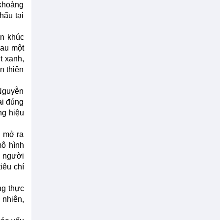
 khoảng
hẩu tại
ân khúc
sau một
t xanh,
n thiện
 Nguyễn
ai đúng
ng hiệu
g mở ra
mô hình
y người
iêu chí
ng thực
 nhiên,