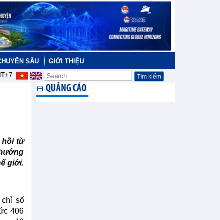
CHUYÊN SÂU
GIỚI THIỆU
T+7
QUẢNG CÁO
hồi từ
 hướng
ế giới.
 chỉ số
mức 406