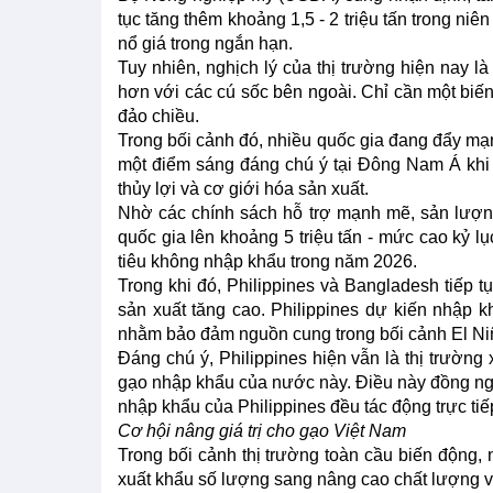
tục tăng thêm khoảng 1,5 - 2 triệu tấn trong n
nổ giá trong ngắn hạn.
Tuy nhiên, nghịch lý của thị trường hiện nay l
hơn với các cú sốc bên ngoài. Chỉ cần một biến đ
đảo chiều.
Trong bối cảnh đó, nhiều quốc gia đang đẩy mạ
một điểm sáng đáng chú ý tại Đông Nam Á khi 
thủy lợi và cơ giới hóa sản xuất.
Nhờ các chính sách hỗ trợ mạnh mẽ, sản lượn
quốc gia lên khoảng 5 triệu tấn - mức cao kỷ 
tiêu không nhập khẩu trong năm 2026.
Trong khi đó, Philippines và Bangladesh tiếp tụ
sản xuất tăng cao. Philippines dự kiến nhập k
nhằm bảo đảm nguồn cung trong bối cảnh El Niñ
Đáng chú ý, Philippines hiện vẫn là thị trườn
gạo nhập khẩu của nước này. Điều này đồng ngh
nhập khẩu của Philippines đều tác động trực ti
Cơ hội nâng giá trị cho gạo Việt Nam
Trong bối cảnh thị trường toàn cầu biến động
xuất khẩu số lượng sang nâng cao chất lượng và 