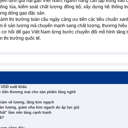
ền định giá hạt gạo Việt Nam, ngành hàng cần tập trung vào 
iống lúa, kiểm soát chất lượng đồng bộ, xây dựng hệ thống tr
từng dòng gạo đặc sản.
ảnh thị trường toàn cầu ngày càng ưu tiên các tiêu chuẩn xan
ằm ở sản lượng mà chuyển mạnh sang chất lượng, thương hiệu
à cơ hội để gạo Việt Nam từng bước chuyển đổi mô hình tăng 
ên thị trường quốc tế.
ỷ USD xuất khẩu
 tiến thương mại cho sản phẩm làng nghề
Giảm về lượng, tăng kim ngạch
sản lượng, giảm nhẹ kim ngạch do áp lực giá
ất" làm nền tảng cạnh tranh
26?
h vực xăng dầu