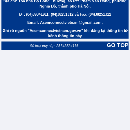
Địa chỉ: Tòa nhà Bộ Công Thương, số 655 Phạm Văn Đồng, phường
Nghĩa Đô, thành phố Hà Nội.
ĐT: (04)39341911; (04)38251312 và Fax: (04)38251312
Email: Asemconnectvietnam@gmail.com;
Ghi rõ nguồn "Asemconnectvietnam.gov.vn" khi đăng lại thông tin từ
kênh thông tin này
GO TOP
Số lượt truy cập: 25743584116