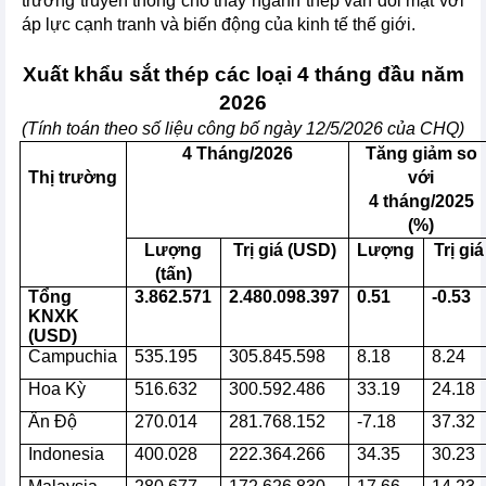
trường truyền thống cho thấy ngành thép vẫn đối mặt với
áp lực cạnh tranh và biến động của kinh tế thế giới.
Xuất
khẩu sắt thép các loại
4
tháng đầu năm
202
6
(Tính toán theo số liệu công bố ngày 1
2
/
5
/2026 của CHQ)
4
Tháng/2026
Tăng giảm so
Thị trường
với
4
tháng/2025
(%)
Lượng
Trị giá (USD)
Lượng
Trị giá
(tấn)
Tổng
3.862.571
2.480.098.397
0.51
-0.53
KNXK
(USD)
Campuchia
535.195
305.845.598
8.18
8.24
Hoa Kỳ
516.632
300.592.486
33.19
24.18
Ấn Độ
270.014
281.768.152
-7.18
37.32
Indonesia
400.028
222.364.266
34.35
30.23