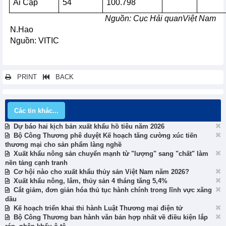
Ai Cập
54
100.798
Nguồn:
Cục
Hải quan
Việt Nam
N.Hao
Nguồn: VITIC
PRINT
BACK
Các tin khác...
Dự báo hai kịch bản xuất khẩu hồ tiêu năm 2026
Bộ Công Thương phê duyệt Kế hoạch tăng cường xúc tiến
thương mại cho sản phẩm làng nghề
Xuất khẩu nông sản chuyển mạnh từ "lượng" sang "chất" làm
nền tảng cạnh tranh
Cơ hội nào cho xuất khẩu thủy sản Việt Nam năm 2026?
Xuất khẩu nông, lâm, thủy sản 4 tháng tăng 5,4%
Cắt giảm, đơn giản hóa thủ tục hành chính trong lĩnh vực xăng
dầu
Kế hoạch triển khai thi hành Luật Thương mại điện tử
Bộ Công Thương ban hành văn bản hợp nhất về điều kiện lắp