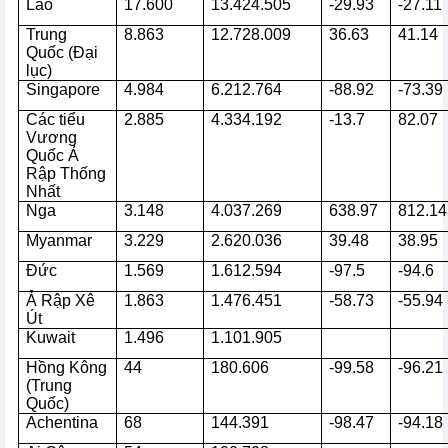
Lào
17.600
13.424.505
-29.93
-27.11
Trung
8.863
12.728.009
36.63
41.14
Quốc (Đại
lục)
Singapore
4.984
6.212.764
-88.92
-73.39
Các tiểu
2.885
4.334.192
-13.7
82.07
Vương
Quốc Ả
Rập Thống
Nhất
Nga
3.148
4.037.269
638.97
812.14
Myanmar
3.229
2.620.036
39.48
38.95
Đức
1.569
1.612.594
-97.5
-94.6
Ả Rập Xê
1.863
1.476.451
-58.73
-55.94
Út
Kuwait
1.496
1.101.905
Hồng Kông
44
180.606
-99.58
-96.21
(Trung
Quốc)
Achentina
68
144.391
-98.47
-94.18