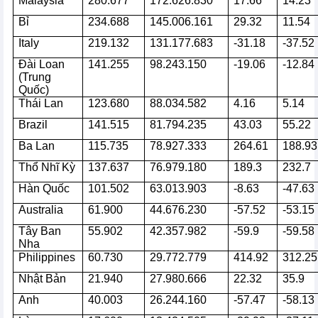
Malaysia
280.677
172.626.830
17.66
14.23
Bỉ
234.688
145.006.161
29.32
11.54
Italy
219.132
131.177.683
-31.18
-37.52
Đài Loan
141.255
98.243.150
-19.06
-12.84
(Trung
Quốc)
Thái Lan
123.680
88.034.582
4.16
5.14
Brazil
141.515
81.794.235
43.03
55.22
Ba Lan
115.735
78.927.333
264.61
188.93
Thổ Nhĩ Kỳ
137.637
76.979.180
189.3
232.7
Hàn Quốc
101.502
63.013.903
-8.63
-47.63
Australia
61.900
44.676.230
-57.52
-53.15
Tây Ban
55.902
42.357.982
-59.9
-59.58
Nha
Philippines
60.730
29.772.779
414.92
312.25
Nhật Bản
21.940
27.980.666
22.32
35.9
Anh
40.003
26.244.160
-57.47
-58.13