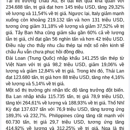
Tại thị trường châu Âu, Bỉ đạt kết quả khả quan với
234.688 tấn, trị giá đạt hơn 145 triệu USD, tăng 29,32%
về lượng và 11,54% về trị giá. Ngược lại, Italy giảm mạnh
xuống còn khoảng 219.132 tấn và hơn 131 triệu USD,
tương ứng giảm 31,18% về lượng và giảm 37,52% về trị
giá. Tây Ban Nha cũng giảm sâu gần 60% cả về lượng
lẫn trị giá, chỉ đạt gần 56 nghìn tấn và hơn 42 triệu USD.
Điều này cho thấy nhu cầu thép tại một số nền kinh tế
châu Âu vẫn chưa phục hồi đồng đều.
Đài Loan (Trung Quốc) nhập khẩu 141.255 tấn thép từ
Việt Nam với trị giá 98,2 triệu USD, giảm 19,06% về
lượng và giảm 12,84% về trị giá. Trong khi đó, Thái Lan
đạt 123.680 tấn, trị giá hơn 88 triệu USD, tăng nhẹ 4,16%
về lượng và 5,14% về trị giá.
Một số thị trường ghi nhận tốc độ tăng trưởng đột biến.
Ba Lan nhập khẩu 115.735 tấn, trị giá 78,9 triệu USD,
tăng tới 264,61% về lượng và 188,93% về trị giá. Thổ Nhĩ
Kỳ đạt 137.637 tấn với 76,9 triệu USD, tăng tương ứng
189,3% và 232,7%. Philippines cũng tăng rất mạnh với
60.730 tấn, trị giá 29,7 triệu USD, tương ứng tăng
414,92% về lượng và 312,25% về trị giá. Nga là thị