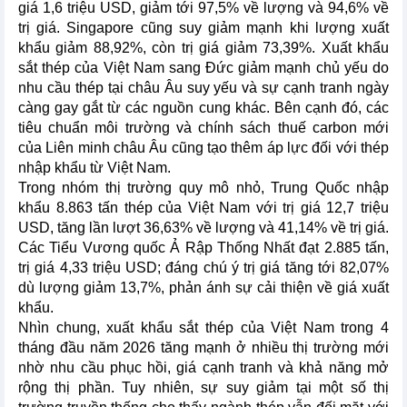
giá 1,6 triệu USD, giảm tới 97,5% về lượng và 94,6% về
trị giá. Singapore cũng suy giảm mạnh khi lượng xuất
khẩu giảm 88,92%, còn trị giá giảm 73,39%. Xuất khẩu
sắt thép của Việt Nam sang Đức giảm mạnh chủ yếu do
nhu cầu thép tại châu Âu suy yếu và sự cạnh tranh ngày
càng gay gắt từ các nguồn cung khác. Bên cạnh đó, các
tiêu chuẩn môi trường và chính sách thuế carbon mới
của Liên minh châu Âu cũng tạo thêm áp lực đối với thép
nhập khẩu từ Việt Nam.
Trong nhóm thị trường quy mô nhỏ, Trung Quốc nhập
khẩu 8.863 tấn thép của Việt Nam với trị giá 12,7 triệu
USD, tăng lần lượt 36,63% về lượng và 41,14% về trị giá.
Các Tiểu Vương quốc Ả Rập Thống Nhất đạt 2.885 tấn,
trị giá 4,33 triệu USD; đáng chú ý trị giá tăng tới 82,07%
dù lượng giảm 13,7%, phản ánh sự cải thiện về giá xuất
khẩu.
Nhìn chung, xuất khẩu sắt thép của Việt Nam trong 4
tháng đầu năm 2026 tăng mạnh ở nhiều thị trường mới
nhờ nhu cầu phục hồi, giá cạnh tranh và khả năng mở
rộng thị phần. Tuy nhiên, sự suy giảm tại một số thị