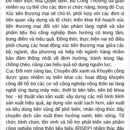
Để hiện thực hóa Quyết định, Bộ Công Thương đã giao
nhiệm vụ cụ thể cho các đơn vị chức năng, trong đó Cục
Xúc tiến thương mại sẽ chủ trì, phối hợp với các đơn vị
liên quan xây dựng và tổ chức triển khai Kế hoạch xúc
tiến thương mại đối với sản phảm làng nghề và sản
phẩm tiểu thủ công nghiệp theo hướng có trọng tâm,
trọng điểm và hiệu quả. Đồng thời, thực hiện vai trò điều
phối chung các hoạt động xúc tiến thương mại giữa các
bộ, ngành, địa phương và hiệp hội ngành hàng nhằm
bảo đảm thống nhất về định hướng, tránh trùng lặp,
chồng chéo, nâng cao hiệu quả sử dụng nguồn lực.
Cục Đổi mới sáng tạo, Chuyển đổi xanh và Khuyến công
được giao nhiệm vụ triển khai các hoạt động khuyến
công để hỗ trợ các cơ sở công nghiệp nông thôn tại làng
nghề ứng dụng máy móc, thiết bị tiên tiến, tiến bộ khoa
học - kỹ thuật vào sản xuất; xây dựng các mô hình trình
sản xuất hiệu quả, áp dụng sản xuất sạch hơn, sản xuất
và tiêu dùng bền vũng để phổ biến, nhân rộng thúc đẩy
chuyển dịch sản xuất theo hướng xanh, bền vững. Tổ
chức bình chọn, tôn vinh và hỗ trợ phát triển sản phẩm
công nghiệp nông thôn tiểu biểu (RISEP) nhằm thúc đẩy