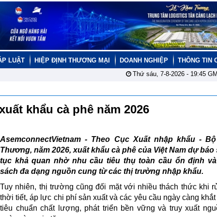
ÁP LUẬT
HIỆP ĐỊNH THƯƠNG MẠI
DOANH NGHIỆP
THÔNG TIN 
Thứ sáu, 7-8-2026 -
19:45
GM
g xuất khẩu cà phê năm 2026
AsemconnectVietnam -
Theo Cục Xuất nhập khẩu - B
Thương, năm 2026, xuất khẩu cà phê của Việt Nam dự báo 
tục khả quan nhờ nhu cầu tiêu thụ toàn cầu ổn định và
sách đa dạng nguồn cung từ các thị trường nhập khẩu.
Tuy nhiên, thị trường cũng đối mặt với nhiều thách thức khi rủ
thời tiết, áp lực chi phí sản xuất và các yêu cầu ngày càng khắt
tiêu chuẩn chất lượng, phát triển bền vững và truy xuất ng