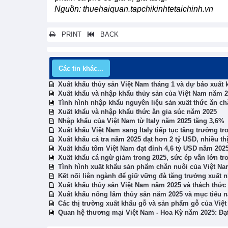
Nguồn: thuehaiquan.tapchikinhtetaichinh.vn
PRINT
BACK
Các tin khác...
Xuất khẩu thủy sản Việt Nam tháng 1 và dự báo xuất 
Xuất khẩu và nhập khẩu thủy sản của Việt Nam năm 
Tình hình nhập khẩu nguyên liệu sản xuất thức ăn c
Xuất khẩu và nhập khẩu thức ăn gia súc năm 2025
Nhập khẩu của Việt Nam từ Italy năm 2025 tăng 3,6%
Xuất khẩu Việt Nam sang Italy tiếp tục tăng trưởng t
Xuất khẩu cá tra năm 2025 đạt hơn 2 tỷ USD, nhiều th
Xuất khẩu tôm Việt Nam đạt đỉnh 4,6 tỷ USD năm 202
Xuất khẩu cá ngừ giảm trong 2025, sức ép vẫn lớn t
Tình hình xuất khẩu sản phẩm chăn nuôi của Việt N
Kết nối liên ngành để giữ vững đà tăng trưởng xuất 
Xuất khẩu thủy sản Việt Nam năm 2025 và thách thức
Xuất khẩu nông lâm thủy sản năm 2025 và mục tiêu 
Các thị trường xuất khẩu gỗ và sản phẩm gỗ của Việ
Quan hệ thương mại Việt Nam - Hoa Kỳ năm 2025: Đạ