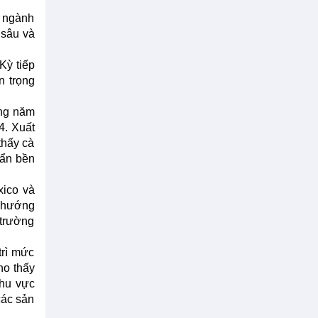
, ngành
 sâu và
Kỳ tiếp
n trọng
ong năm
4. Xuất
thấy cà
uẩn bền
xico và
u hướng
 trường
trì mức
ho thấy
khu vực
các sản