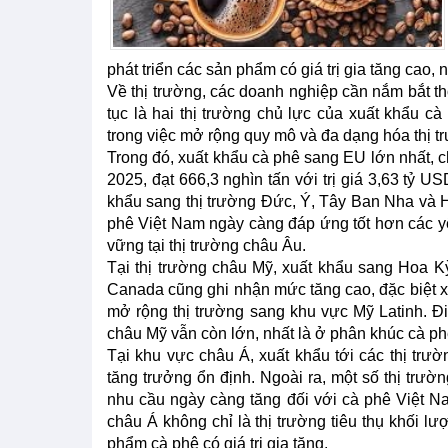
phát triển các sản phẩm có giá trị gia tăng cao,
Về thị trường, các doanh nghiệp cần nắm bắt t
tục là hai thị trường chủ lực của xuất khẩu cà
trong việc mở rộng quy mô và đa dạng hóa thị t
Trong đó, xuất khẩu cà phê sang EU lớn nhất, 
2025, đạt 666,3 nghìn tấn với trị giá 3,63 tỷ 
khẩu sang thị trường Đức, Ý, Tây Ban Nha và 
phê Việt Nam ngày càng đáp ứng tốt hơn các yê
vững tại thị trường châu Âu.
Tại thị trường châu Mỹ, xuất khẩu sang Hoa Kỳ
Canada cũng ghi nhận mức tăng cao, đặc biệt xu
mở rộng thị trường sang khu vực Mỹ Latinh. Điề
châu Mỹ vẫn còn lớn, nhất là ở phân khúc cà ph
Tại khu vực châu Á, xuất khẩu tới các thị tr
tăng trưởng ổn định. Ngoài ra, một số thị tr
nhu cầu ngày càng tăng đối với cà phê Việt Na
châu Á không chỉ là thị trường tiêu thụ khối l
phẩm cà phê có giá trị gia tăng.