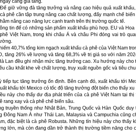
ngày càng gia tăng.
Để giữ vững đà tăng trưởng và nâng cao hiệu quả xuất khẩu
cà phê cần tập trung nâng cao chất lượng, đẩy mạnh chế biến
 nhằm nâng cao năng lực cạnh tranh trên thị trường quốc tế.
hông tin để có những sản phẩm xuất khẩu phù hợp. EU và Hoa 
 phê Việt Nam, trong khi châu Á và châu Phi đóng vai trò qua
rường.
chiếm 40,7% tổng kim ngạch xuất khẩu cà phê của Việt Nam tr
USD, tăng 26% về lượng và tăng 68,3% về trị giá so với năm 202
Hà Lan đều ghi nhận mức tăng trưởng cao. Xu hướng này cho 
u cầu khắt khe về chất lượng, truy xuất nguồn gốc và tiêu ch
 tiếp tục tăng trưởng ổn định. Bên cạnh đó, xuất khẩu tới Me
ất khẩu tới Mexico có tốc độ tăng trưởng đột biến cho thấy x
u này cho thấy dư địa phát triển của cà phê Việt Nam tại thị
ê rang xay và cà phê chế biến sâu.
ường truyền thống như Nhật Bản, Trung Quốc và Hàn Quốc duy 
ường Đông Nam Á như Thái Lan, Malaysia và Campuchia cũng c
m, đặc biệt là cà phê Robusta. Những tín hiệu này cho thấy 
ượng lớn, mà còn đang dần trở thành thị trường tiềm năng cho 