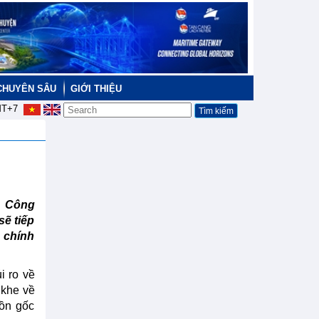
CHUYÊN SÂU
GIỚI THIỆU
T+7
ộ Công
sẽ tiếp
 chính
i ro về
 khe về
uồn gốc