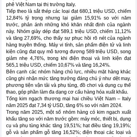
phê Việt Nam tại thị trường Italy.
Tiếp theo là sắt thép các loại đạt 680,1 triệu USD, chiếm
12,84% tỷ trọng nhưng lại giảm 15,91% so với năm
trước, phản ánh những khó khăn nhất định của ngành
này. Nhóm giày dép đạt 589,1 triệu USD, chiếm 11,12%
và tăng 27,69%, cho thấy sự phục hồi rõ nét của ngành
hàng truyền thống. Máy vi tính, sản phẩm điện tử và linh
kiện cũng đạt quy mô tương đương 589 triệu USD, song
giảm nhẹ 4,76%, trong khi điện thoại và linh kiện đạt
565,1 triệu USD, chiếm 10,67% và tăng 16,24%.
Bên cạnh các nhóm hàng chủ lực, nhiều mặt hàng khác
cũng ghi nhận mức tăng trưởng đáng chú ý như dệt may,
phương tiện vận tải và phụ tùng, đồ chơi và dụng cụ thể
thao, góp phần làm đa dạng cơ cấu hàng hóa xuất khẩu.
Tổng kim ngạch thương mại hai chiều Việt Nam – Italy
năm 2025 đạt 7,34 tỷ USD, tăng 6% so với năm 2024.
Trong năm 2025, một số nhóm hàng có kim ngạch xuất
khẩu tăng so với năm trước gồm: máy móc, thiết bị, dụng
cụ và phụ tùng khác tăng 19,51%; hạt điều tăng 19,19%;
gỗ và sản phẩm gỗ tăng 16,52%; điện thoại các loại và