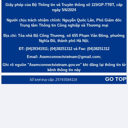
Giấy phép của Bộ Thông tin và Truyền thông số 115/GP-TTĐT, cấp
ngày 5/6/2024
Người chịu trách nhiệm chính: Nguyễn Quốc Lân, Phó Giám đốc
Trung tâm Thông tin Công nghiệp và Thương mại
Địa chỉ: Tòa nhà Bộ Công Thương, số 655 Phạm Văn Đồng, phường
Nghĩa Đô, thành phố Hà Nội.
ĐT: (04)39341911; (04)38251312 và Fax: (04)38251312
Email: Asemconnectvietnam@gmail.com;
Ghi rõ nguồn "Asemconnectvietnam.gov.vn" khi đăng lại thông tin từ
kênh thông tin này
GO TOP
Số lượt truy cập: 25743584116