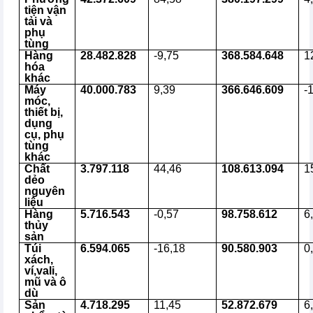
tiện vận
tải và
phụ
tùng
Hàng
28.482.828
-9,75
368.584.648
1
hóa
khác
Máy
40.000.783
9,39
366.646.609
-
móc,
thiết bị,
dụng
cụ, phụ
tùng
khác
Chất
3.797.118
44,46
108.613.094
1
dẻo
nguyên
liệu
Hàng
5.716.543
-0,57
98.758.612
6
thủy
sản
Túi
6.594.065
-16,18
90.580.903
0
xách,
ví,vali,
mũ và ô
dù
Sản
4.718.295
11,45
52.872.679
6