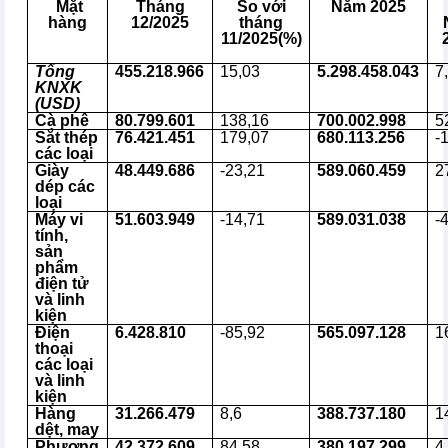
Mặt
Tháng
So với
Năm 2025
hàng
12/2025
tháng
11/2025(%)
Tổng
455.218.966
15,03
5.298.458.043
7
KNXK
(USD)
Cà phê
80.799.601
138,16
700.002.998
5
Sắt thép
76.421.451
179,07
680.113.256
-
các loại
Giày
48.449.686
-23,21
589.060.459
2
dép các
loại
Máy vi
51.603.949
-14,71
589.031.038
-
tính,
sản
phẩm
điện tử
và linh
kiện
Điện
6.428.810
-85,92
565.097.128
1
thoại
các loại
và linh
kiện
Hàng
31.266.479
8,6
388.737.180
1
dệt, may
Phương
42.372.609
84,58
380.197.299
4