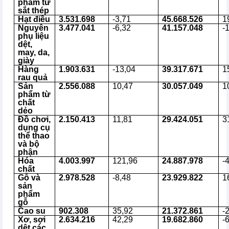
phẩm từ
sắt thép
Hạt điều
3.531.698
-3,71
45.668.526
1
Nguyên
3.477.041
-6,32
41.157.048
-
phụ liệu
dệt,
may, da,
giày
Hàng
1.903.631
-13,04
39.317.671
1
rau quả
Sản
2.556.088
10,47
30.057.049
1
phẩm từ
chất
dẻo
Đồ chơi,
2.150.413
11,81
29.424.051
3
dụng cụ
thể thao
và bộ
phận
Hóa
4.003.997
121,96
24.887.978
-
chất
Gỗ và
2.978.528
-8,48
23.929.822
1
sản
phẩm
gỗ
Cao su
902.308
35,92
21.372.861
-
Xơ, sợi
2.634.216
42,29
19.682.860
-
dệt các