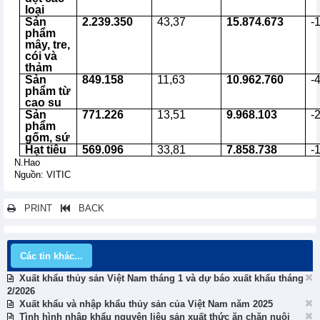
loại
Sản
2.239.350
43,37
15.874.673
-
phẩm
mây, tre,
cói và
thảm
Sản
849.158
11,63
10.962.760
-
phẩm từ
cao su
Sản
771.226
13,51
9.968.103
-
phẩm
gốm, sứ
Hạt tiêu
569.096
33,81
7.858.738
-
N.Hao
Nguồn: VITIC
PRINT
BACK
Các tin khác...
Xuất khẩu thủy sản Việt Nam tháng 1 và dự báo xuất khẩu tháng
2/2026
Xuất khẩu và nhập khẩu thủy sản của Việt Nam năm 2025
Tình hình nhập khẩu nguyên liệu sản xuất thức ăn chăn nuôi