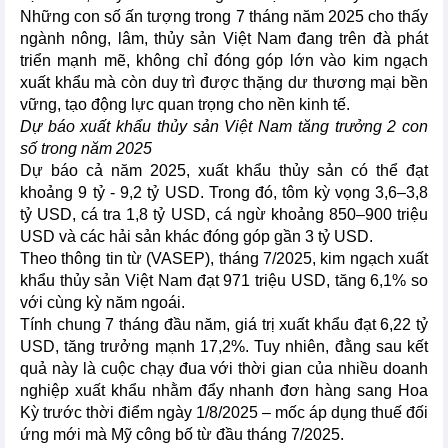
Những con số ấn tượng trong 7 tháng năm 2025 cho thấy
ngành nông, lâm, thủy sản Việt Nam đang trên đà phát
triển mạnh mẽ, không chỉ đóng góp lớn vào kim ngạch
xuất khẩu mà còn duy trì được thặng dư thương mại bền
vững, tạo động lực quan trọng cho nền kinh tế.
Dự báo xuất khẩu thủy sản Việt Nam tăng trưởng 2 con
số trong năm 2025
Dự báo cả năm 2025, xuất khẩu thủy sản có thể đạt
khoảng 9 tỷ - 9,2 tỷ USD. Trong đó, tôm kỳ vọng 3,6–3,8
tỷ USD, cá tra 1,8 tỷ USD, cá ngừ khoảng 850–900 triệu
USD và các hải sản khác đóng góp gần 3 tỷ USD.
Theo thông tin từ (VASEP), tháng 7/2025, kim ngạch xuất
khẩu thủy sản Việt Nam đạt 971 triệu USD, tăng 6,1% so
với cùng kỳ năm ngoái.
Tính chung 7 tháng đầu năm, giá trị xuất khẩu đạt 6,22 tỷ
USD, tăng trưởng mạnh 17,2%. Tuy nhiên, đằng sau kết
quả này là cuộc chạy đua với thời gian của nhiều doanh
nghiệp xuất khẩu nhằm đẩy nhanh đơn hàng sang Hoa
Kỳ trước thời điểm ngày 1/8/2025 – mốc áp dụng thuế đối
ứng mới mà Mỹ công bố từ đầu tháng 7/2025.