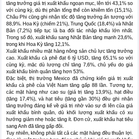
tăng trưởng giá trị xuất khẩu ngoạn mục, lên tới 43,1% so
với cùng kỳ, dù thị phần tổng thể còn khiêm tốn (15,1%).
Châu Phi cũng ghi nhận tốc độ tăng trưởng ấn tượng với
88,9%. Hoa Kỳ (chiếm 21%), Trung Quốc (18,4%) và Nhật
Bản (7,2%) tiếp tục là ba đối tác nhập khẩu lớn nhất.
Trong số đó, xuất khẩu sang Nhật Bản tăng mạnh 23,6%,
trong khi Hoa Kỳ tăng 12,1%.
Xuất khẩu nhiều mặt hàng nông sản chủ lực tăng trưởng
cao. Xuất khẩu cà phê đạt 6 tỷ USD, tăng 65,1% so với
cùng kỳ, mặc dù lượng chỉ tăng 7,6%, chủ yếu do giá
xuất khẩu bình quân tăng hơn 53%.
Đặc biệt, thị trường Mexico đã chứng kiến giá trị xuất
khẩu cà phê của Việt Nam tăng gấp 88 lần. Tương tự,
các mặt hàng như cao su (giá trị tăng 13,9%), hạt điều
(tăng 17,4%), và hạt tiêu (tăng gần 30%) đều ghi nhận
tăng trưởng đáng kể về giá trị nhờ vào sự đi lên của giá
xuất khẩu bình quân, dù khối lượng xuất khẩu có xu
hướng giảm nhẹ hoặc tăng ít. Đơn cử, xuất khẩu hạt tiêu
sang Anh đã tăng gấp đôi.
Tuy nhiên, không phải tất cả các mặt hàng đều thuận lợi.