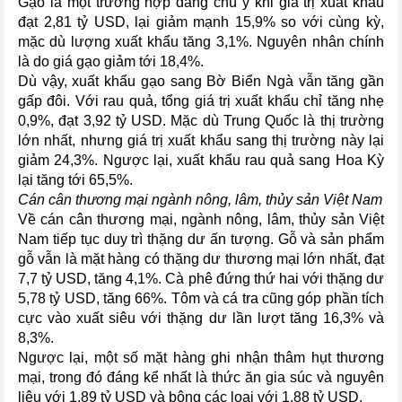
Gạo là một trường hợp đáng chú ý khi giá trị xuất khẩu
đạt 2,81 tỷ USD, lại giảm mạnh 15,9% so với cùng kỳ,
mặc dù lượng xuất khẩu tăng 3,1%. Nguyên nhân chính
là do giá gạo giảm tới 18,4%.
Dù vậy, xuất khẩu gạo sang Bờ Biển Ngà vẫn tăng gần
gấp đôi. Với rau quả, tổng giá trị xuất khẩu chỉ tăng nhẹ
0,9%, đạt 3,92 tỷ USD. Mặc dù Trung Quốc là thị trường
lớn nhất, nhưng giá trị xuất khẩu sang thị trường này lại
giảm 24,3%. Ngược lại, xuất khẩu rau quả sang Hoa Kỳ
lại tăng tới 65,5%.
Cán cân thương mại ngành nông, lâm, thủy sản Việt Nam
Về cán cân thương mại, ngành nông, lâm, thủy sản Việt
Nam tiếp tục duy trì thặng dư ấn tượng. Gỗ và sản phẩm
gỗ vẫn là mặt hàng có thặng dư thương mại lớn nhất, đạt
7,7 tỷ USD, tăng 4,1%. Cà phê đứng thứ hai với thặng dư
5,78 tỷ USD, tăng 66%. Tôm và cá tra cũng góp phần tích
cực vào xuất siêu với thặng dư lần lượt tăng 16,3% và
8,3%.
Ngược lại, một số mặt hàng ghi nhận thâm hụt thương
mại, trong đó đáng kể nhất là thức ăn gia súc và nguyên
liệu với 1,89 tỷ USD và bông các loại với 1,88 tỷ USD.