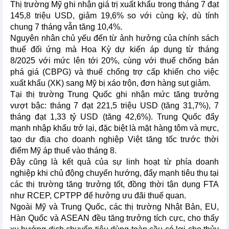
Thị trường Mỹ ghi nhận giá trị xuất khẩu trong tháng 7 đạt
145,8 triệu USD, giảm 19,6% so với cùng kỳ, dù tính
chung 7 tháng vẫn tăng 10,4%.
Nguyên nhân chủ yếu đến từ ảnh hưởng của chính sách
thuế đối ứng mà Hoa Kỳ dự kiến áp dụng từ tháng
8/2025 với mức lên tới 20%, cùng với thuế chống bán
phá giá (CBPG) và thuế chống trợ cấp khiến cho việc
xuất khẩu (XK) sang Mỹ bị xáo trộn, đơn hàng sụt giảm.
Tại thị trường Trung Quốc ghi nhận mức tăng trưởng
vượt bậc: tháng 7 đạt 221,5 triệu USD (tăng 31,7%), 7
tháng đạt 1,33 tỷ USD (tăng 42,6%). Trung Quốc đẩy
mạnh nhập khẩu trở lại, đặc biệt là mặt hàng tôm và mực,
tạo dư địa cho doanh nghiệp Việt tăng tốc trước thời
điểm Mỹ áp thuế vào tháng 8.
Đây cũng là kết quả của sự linh hoạt từ phía doanh
nghiệp khi chủ động chuyển hướng, đẩy mạnh tiêu thụ tại
các thị trường tăng trưởng tốt, đồng thời tận dụng FTA
như RCEP, CPTPP để hưởng ưu đãi thuế quan.
Ngoài Mỹ và Trung Quốc, các thị trường Nhật Bản, EU,
Hàn Quốc và ASEAN đều tăng trưởng tích cực, cho thấy