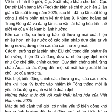
Về tình hình thế giới, Cục Xuất nhập khẩu cho biết, Cục
Dự trữ Liên bang Mỹ (Fed) dự kiến sẽ chỉ thực hiện 2 lần
giảm lãi suất trong năm 2025, sau khi đã hạ lãi suất tổng
cộng 1 điểm phần trăm kể từ tháng 9. Khủng hoảng tại
Trung Đông đã và đang làm cho vận tải hàng hóa trên thế
giới và của Việt Nam bị ảnh hưởng.
Bên cạnh đó, xu hướng bảo hộ thương mại xuất hiện
nhiều hơn, nhiều nước có các biện pháp đưa đầu tư về
trong nước, dựng nên các rào cản thương mại.
Các thị trường phát triển như EU chú trọng đến phát triển
bền vững, hiện đã và đang đưa ra nhiều quy định mới
như Cơ chế điều chỉnh carbon, Quy định chống phá rừng
châu Âu,... có tác động đến một số mặt hàng xuất khẩu
chủ lực của nước ta.
Đặc biệt, biến động chính sách thương mại của các nước
lớn khi Hoa Kỳ bước vào nhiệm kỳ Tổng thống mới là
yếu tố tác động mạnh và khó đoán định.
Những thách thức đối với xuất khẩu hàng hóa của Việt
Nam năm 2025
Mặc dù bối cảnh thế giới có nhiều yếu tố biến động khó
lường ảnh hưởng đến hoạt động xuất nhập khẩu hàng