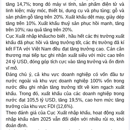
tăng 14,7%; trong đó máy vi tính, sản phẩm điện tử và
linh kiện; máy móc, thiết bị, dụng cụ và phụ tùng; gỗ và
sản phẩm gỗ tăng trên 20%. Xuất khẩu dệt may, giày dép
tăng trên 10%. Xuất khẩu thuỷ sản phục hồi mạnh, tăng
trên 10%; rau quả tăng trên 20%.
Cục Xuất nhập khẩucho biết , hầu hết các thị trường xuất
khẩu đã phục hồi và tăng trưởng tốt, các thị trường đã kí
kết FTA với Việt Nam đều đạt tăng trưởng cao. Cán cân
thương mại tiếp tục ghi nhận xuất siêu với mức cao trên
24 tỷ USD, đóng góp tích cực vào tăng trưởng và ổn định
vĩ mô.
Đáng chú ý, cả khu vực doanh nghiệp có vốn đầu tư
nước ngoài và khu vực doanh nghiệp 100% vốn trong
nước đều ghi nhận tăng trưởng tốt về kim ngạch xuất
khẩu. Trong đó, xuất khẩu của các doanh nghiệp trong
nước đạt 105,5 tỷ USD, tăng 19,5%, cao hơn mức tăng
trưởng của khu vực FDI (12,6%).
Theo đánh giá của Cục Xuất nhập khẩu, hoạt động xuất
nhập khẩu năm 2025 vẫn đối diện với nhiều rủi ro, khó
đoán định.