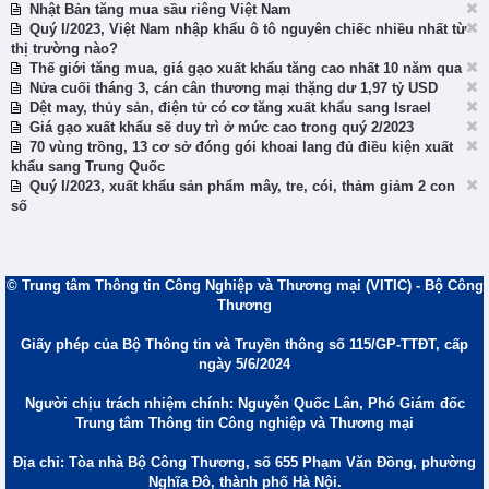
Nhật Bản tăng mua sầu riêng Việt Nam
Quý I/2023, Việt Nam nhập khẩu ô tô nguyên chiếc nhiều nhất từ
thị trường nào?
Thế giới tăng mua, giá gạo xuất khẩu tăng cao nhất 10 năm qua
Nửa cuối tháng 3, cán cân thương mại thặng dư 1,97 tỷ USD
Dệt may, thủy sản, điện tử có cơ tăng xuất khẩu sang Israel
Giá gạo xuất khẩu sẽ duy trì ở mức cao trong quý 2/2023
70 vùng trồng, 13 cơ sở đóng gói khoai lang đủ điều kiện xuất
khẩu sang Trung Quốc
Quý I/2023, xuất khẩu sản phẩm mây, tre, cói, thảm giảm 2 con
số
© Trung tâm Thông tin Công Nghiệp và Thương mại (VITIC) - Bộ Công
Thương
Giấy phép của Bộ Thông tin và Truyền thông số 115/GP-TTĐT, cấp
ngày 5/6/2024
Người chịu trách nhiệm chính: Nguyễn Quốc Lân, Phó Giám đốc
Trung tâm Thông tin Công nghiệp và Thương mại
Địa chỉ: Tòa nhà Bộ Công Thương, số 655 Phạm Văn Đồng, phường
Nghĩa Đô, thành phố Hà Nội.